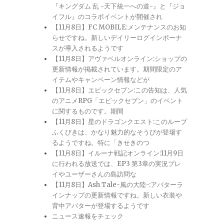
『キングダム 乱 -天下統一への道-』と『ジョ
イフル』のコラボイベントが開催され
【11月8日】FC MOBILE:メンテナンスのお知
らせですね。新しいデイリーログインボーナ
スが導入されるようです
【11月8日】アヴァベルオンライン:ショップの
更新情報が掲載されています。期間限定のア
イテムやキャンペーン情報などが
【11月8日】エピックセブン:この告知は、人気
のアニメRPG「エピックセブン」のイベント
に関するものです。期間
【11月8日】星のドラゴンクエスト:このループ
ふくびきは、かなり魅力的なそうびが登場す
るようですね。特に「きせきのつ
【11月8日】イルーナ戦記オンライン:11月9日
に行われる放送では、EP3 第3章の実況プレ
イやユーザーさんの島訪問な
【11月8日】Ash Tale-風の大陸-:アバターラ
インナップの更新情報ですね。新しい衣装や
背中アバターが登場するようです
ニュース速報をチェック