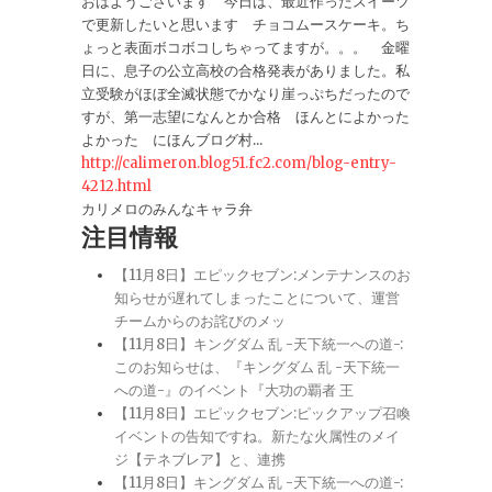
おはようございます 今日は、最近作ったスイーツ
で更新したいと思います チョコムースケーキ。ち
ょっと表面ボコボコしちゃってますが。。。 金曜
日に、息子の公立高校の合格発表がありました。私
立受験がほぼ全滅状態でかなり崖っぷちだったので
すが、第一志望になんとか合格 ほんとによかった
よかった にほんブログ村...
http://calimeron.blog51.fc2.com/blog-entry-
4212.html
カリメロのみんなキャラ弁
注目情報
【11月8日】エピックセブン:メンテナンスのお
知らせが遅れてしまったことについて、運営
チームからのお詫びのメッ
【11月8日】キングダム 乱 -天下統一への道-:
このお知らせは、『キングダム 乱 -天下統一
への道-』のイベント『大功の覇者 王
【11月8日】エピックセブン:ピックアップ召喚
イベントの告知ですね。新たな火属性のメイ
ジ【テネブレア】と、連携
【11月8日】キングダム 乱 -天下統一への道-: