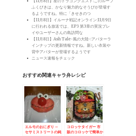
【11月8日】星のドラゴンクエスト:このループ
ふくびきは、かなり魅力的なそうびが登場す
るようですね。特に「きせきのつ
【11月8日】イルーナ戦記オンライン:11月9日
に行われる放送では、EP3 第3章の実況プレ
イやユーザーさんの島訪問な
【11月8日】Ash Tale-風の大陸-:アバターラ
インナップの更新情報ですね。新しい衣装や
背中アバターが登場するようです
ニュース速報をチェック
おすすめ関連キャラ弁レシピ
エルモのおにぎり –
コロッケタイガー 市
セサミストリートの純
販のコロッケで簡単か