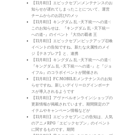
【11月8日】エピックセブン:メンテナンスのお
知らせが遅れてしまったことについて、運営
チームからのお詫びのメッ
【11月8日】キングダム 乱 -天下統一への道-:
このお知らせは、『キングダム 乱 -天下統一
への道-』のイベント『大功の覇者 王
【11月8日】エピックセブン:ピックアップ召喚
イベントの告知ですね。新たな火属性のメイ
ジ【テネブレア】と、連携
【11月8日】キングダム 乱 -天下統一への道-:
『キングダム 乱 -天下統一への道-』と『ジョ
イフル』のコラボイベントが開催され
【11月8日】FC MOBILE:メンテナンスのお知
らせですね。新しいデイリーログインボーナ
スが導入されるようです
【11月8日】アヴァベルオンライン:ショップの
更新情報が掲載されています。期間限定のア
イテムやキャンペーン情報などが
【11月8日】エピックセブン:この告知は、人気
のアニメRPG「エピックセブン」のイベント
に関するものです。期間