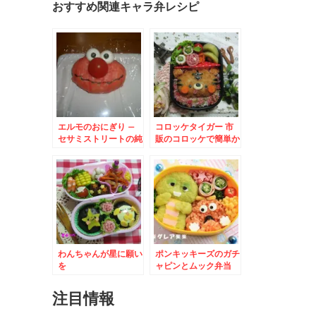
おすすめ関連キャラ弁レシピ
エルモのおにぎり –
コロッケタイガー 市
セサミストリートの純
販のコロッケで簡単か
粋キャラELMO☆
わいい虎くん
わんちゃんが星に願い
ポンキッキーズのガチ
を
ャピンとムック弁当
注目情報