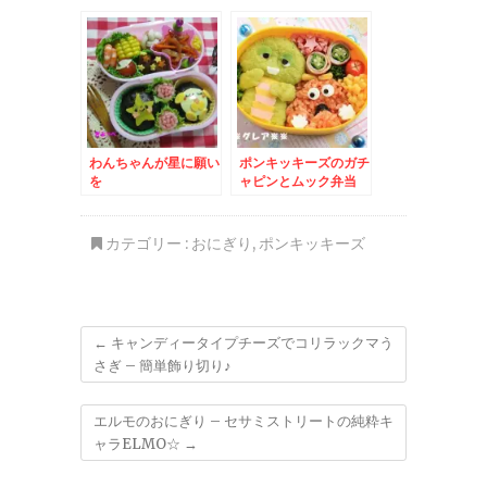
粋キャラELMO☆
わいい虎くん
わんちゃんが星に願い
ポンキッキーズのガチ
を
ャピンとムック弁当
カテゴリー :
おにぎり
,
ポンキッキーズ
←
キャンディータイプチーズでコリラックマう
さぎ – 簡単飾り切り♪
エルモのおにぎり – セサミストリートの純粋キ
ャラELMO☆
→