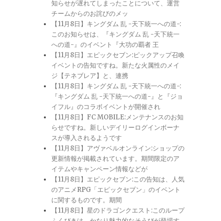
知らせが遅れてしまったことについて、運営
チームからのお詫びのメッ
【11月8日】キングダム 乱 -天下統一への道-:
このお知らせは、『キングダム 乱 -天下統一
への道-』のイベント『大功の覇者 王
【11月8日】エピックセブン:ピックアップ召喚
イベントの告知ですね。新たな火属性のメイ
ジ【テネブレア】と、連携
【11月8日】キングダム 乱 -天下統一への道-:
『キングダム 乱 -天下統一への道-』と『ジョ
イフル』のコラボイベントが開催され
【11月8日】FC MOBILE:メンテナンスのお知
らせですね。新しいデイリーログインボーナ
スが導入されるようです
【11月8日】アヴァベルオンライン:ショップの
更新情報が掲載されています。期間限定のア
イテムやキャンペーン情報などが
【11月8日】エピックセブン:この告知は、人気
のアニメRPG「エピックセブン」のイベント
に関するものです。期間
【11月8日】星のドラゴンクエスト:このループ
ふくびきは、かなり魅力的なそうびが登場す