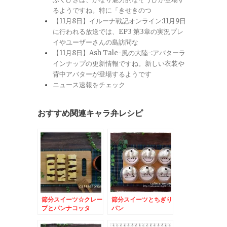
るようですね。特に「きせきのつ
【11月8日】イルーナ戦記オンライン:11月9日
に行われる放送では、EP3 第3章の実況プレ
イやユーザーさんの島訪問な
【11月8日】Ash Tale-風の大陸-:アバターラ
インナップの更新情報ですね。新しい衣装や
背中アバターが登場するようです
ニュース速報をチェック
おすすめ関連キャラ弁レシピ
節分スイーツ☆クレー
節分スイーツとちぎり
プとパンナコッタ
パン