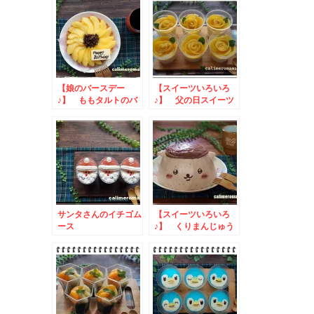
【娘のバースデー
【スイーツいろいろ
♪】 ももタルトのバ
♪】 父の日スイーツ
ースデーケーキ
サンタさんのイチゴム
【スイーツいろいろ
ース
♪】 くりまんじゅう
のドームケーキ