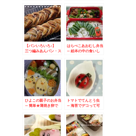
ピー☆リモートランチ
リーとミルフィーユ
♪
【パンいろいろ♪】
はらぺこあおむし弁当
三つ編みあんパン・ス
– 絵本の中の食いし
コーン・バターロール
ん坊
ひよこの親子のお弁当
トマトでてんとう虫
– 簡単★薄焼き卵で
– 海苔でデコって可
可愛いヒヨコ♪
愛い天道虫