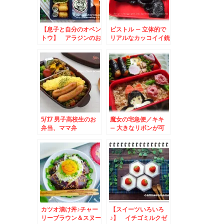
【息子と自分のオベン
ピストル – 立体的で
トウ】 アラジンのお
リアルなカッコイイ銃
弁当
のおにぎり★
5/17 男子高校生のお
魔女の宅急便／キキ
弁当、ママ弁
– 大きなリボンが可
愛い平面キャラ♪
カツオ漬け丼♪チャー
【スイーツいろいろ
リーブラウン＆スヌー
♪】 イチゴミルクゼ