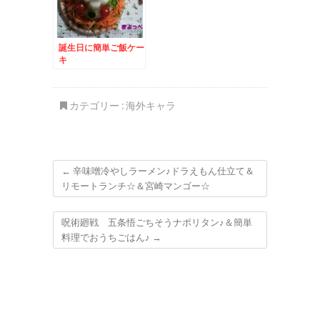
誕生日に簡単ご飯ケー
キ
カテゴリー :
海外キャラ
←
辛味噌冷やしラーメン♪ドラえもん仕立て＆
リモートランチ☆＆宮崎マンゴー☆
呪術廻戦 五条悟ごちそうナポリタン♪＆簡単
料理でおうちごはん♪
→