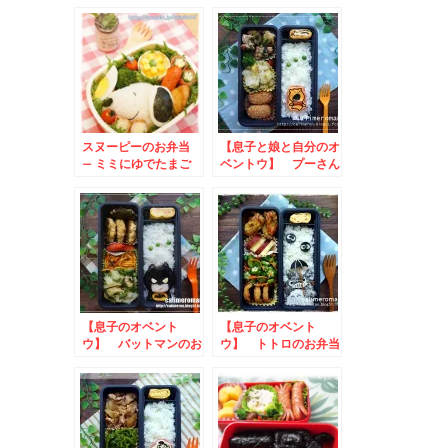
お弁当
当
スヌーピーのお弁当
【息子と娘と自分のオ
– ミミにゆでたまご
ベントウ】 プーさん
のお弁当
【息子のオベント
【息子のオベント
ウ】 バットマンのお
ウ】 トトロのお弁当
弁当