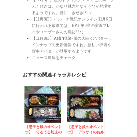
ふくびきは、かなり魅力的なそうびが登場す
るようですね。特に「きせきのつ
【11月8日】イルーナ戦記オンライン:11月9日
に行われる放送では、EP3 第3章の実況プレ
イやユーザーさんの島訪問な
【11月8日】Ash Tale-風の大陸-:アバターラ
インナップの更新情報ですね。新しい衣装や
背中アバターが登場するようです
ニュース速報をチェック
おすすめ関連キャラ弁レシピ
【息子と娘のオベント
【息子と娘のオベント
ウ】 てるてる坊主の
ウ】 アジサイのお弁