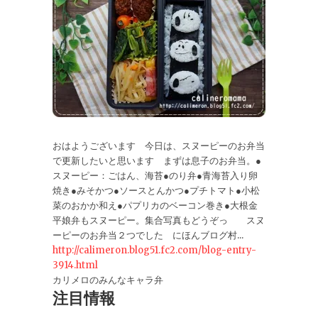
おはようございます 今日は、スヌーピーのお弁当
で更新したいと思います まずは息子のお弁当。●
スヌーピー：ごはん、海苔●のり弁●青海苔入り卵
焼き●みそかつ●ソースとんかつ●プチトマト●小松
菜のおかか和え●パプリカのベーコン巻き●大根金
平娘弁もスヌーピー。集合写真もどうぞっ スヌ
ーピーのお弁当２つでした にほんブログ村...
http://calimeron.blog51.fc2.com/blog-entry-
3914.html
カリメロのみんなキャラ弁
注目情報