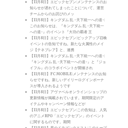
【11月8日】エピックセブン:メンテナンスのお
知らせが遅れてしまったことについて、運営
チームからのお詫びのメッ
【11月8日】キングダム 乱 -天下統一への道-:
このお知らせは、『キングダム 乱 -天下統一
への道-』のイベント『大功の覇者 王
【11月8日】エピックセブン:ピックアップ召喚
イベントの告知ですね。新たな火属性のメイ
ジ【テネブレア】と、連携
【11月8日】キングダム 乱 -天下統一への道-:
『キングダム 乱 -天下統一への道-』と『ジョ
イフル』のコラボイベントが開催され
【11月8日】FC MOBILE:メンテナンスのお知
らせですね。新しいデイリーログインボーナ
スが導入されるようです
【11月8日】アヴァベルオンライン:ショップの
更新情報が掲載されています。期間限定のア
イテムやキャンペーン情報などが
【11月8日】エピックセブン:この告知は、人気
のアニメRPG「エピックセブン」のイベント
に関するものです。期間
【11月8日】星のドラゴンクエスト:このループ