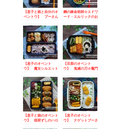
【息子と娘と自分のオ
鋼の錬金術師☆エドワ
ベントウ】 プーさん
ード・エルリックのお
のお弁当
弁当
【息子のオベント
【旦那のオベント
ウ】 魔女シルエット
ウ】 鬼滅の刃☆竈門
のお弁当
炭治郎のお弁当
【息子と娘のオベント
【息子のオベント
ウ】 稲荷ずしのハロ
ウ】 ナゲットプーさ
ウィン弁当
んのお弁当