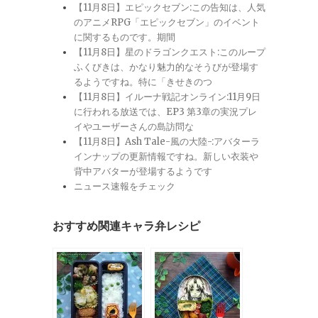
【11月8日】エピックセブン:この告知は、人気
のアニメRPG「エピックセブン」のイベント
に関するものです。期間
【11月8日】星のドラゴンクエスト:このループ
ふくびきは、かなり魅力的なそうびが登場す
るようですね。特に「きせきのつ
【11月8日】イルーナ戦記オンライン:11月9日
に行われる放送では、EP3 第3章の実況プレ
イやユーザーさんの島訪問な
【11月8日】Ash Tale-風の大陸-:アバターラ
インナップの更新情報ですね。新しい衣装や
背中アバターが登場するようです
ニュース速報をチェック
おすすめ関連キャラ弁レシピ