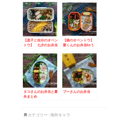
【息子と自分のオベン
【娘のオベントウ】
トウ】 七夕のお弁当
栗くんのお弁当toう
さぎ大福
タコさんのお弁当と夏
プーさんのお弁当
弁まとめ
カテゴリー :
海外キャラ