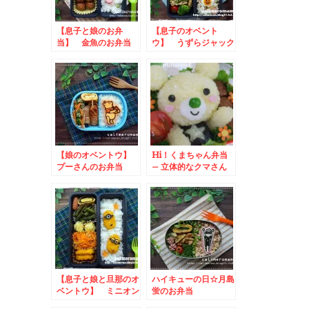
【息子と娘のお弁
【息子のオベント
当】 金魚のお弁当
ウ】 うずらジャック
toケイエス冷凍食品
オランタンのお弁当
フォトコンテスト当選
【娘のオベントウ】
Hi！くまちゃん弁当
プーさんのお弁当
– 立体的なクマさん
が可愛い☆
【息子と娘と旦那のオ
ハイキューの日☆月島
ベントウ】 ミニオン
蛍のお弁当
のお弁当