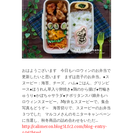
おはようございます 今日もハロウィンのお弁当で
更新したいと思います まずは息子のお弁当。●ス
ヌーピー：海苔、チーズ、ハム●ごはん、グリンピ
ース●ほうれん草入り卵焼き●鶏のから揚げ●竹輪き
ゅうり●かぼちゃサラダ●ナポリタンスパ娘弁もハ
ロウィンスヌーピー。My弁もスヌーピーで。集合
写真もどうぞ～ 海苔切りで、スヌーピーのお弁当
３つでした マルコメさんのモニターキャンペーン
に当選し、秋冬商品の詰め合わせをいただ...
http://calimeron.blog51.fc2.com/blog-entry-
4067.html