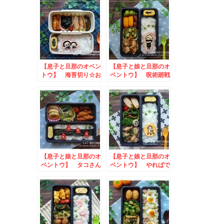
【息子と旦那のオベン
【息子と娘と旦那のオ
トウ】 海苔切り☆お
ベントウ】 呪術廻戦
さるのもんきちとポチ
のお弁当
ャッコのお弁当
【息子と娘と旦那のオ
【息子と娘と旦那のオ
ベントウ】 タコさん
ベントウ】 やればで
のお弁当
きる子YDKのお弁当