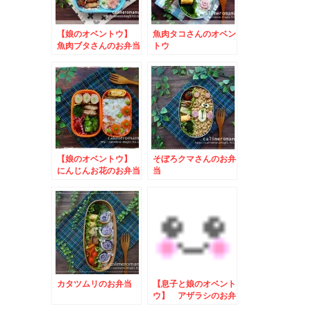
【娘のオベントウ】
魚肉タコさんのオベン
魚肉ブタさんのお弁当
トウ
【娘のオベントウ】
そぼろクマさんのお弁
にんじんお花のお弁当
当
カタツムリのお弁当
【息子と娘のオベント
ウ】 アザラシのお弁
当