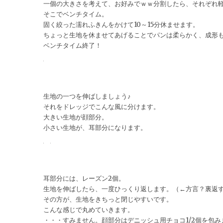
一個の大きさを考えて、お好みでｗｗ分割したら、それぞれ
そこでベンチタイム。
固く絞った濡れふきんをかけて10～15分休ませます。
ちょっと生地を休ませてあげることでパンは柔らかく、成形
ベンチタイム終了！
生地の一つを伸ばしましょう♪
それをドレッジでこんな風に分けます。
大きい生地が顔部分。
小さい生地が、耳部分になります。
耳部分には、レーズン2個。
生地を伸ばしたら、一度ひっくり返します。（←方言？裏返
その方が、生地をきちっと閉じやすいです。
こんな感じで丸めていきます。
・・・すみません。顔部分はデニッシュ用チョコ1/2個を包み