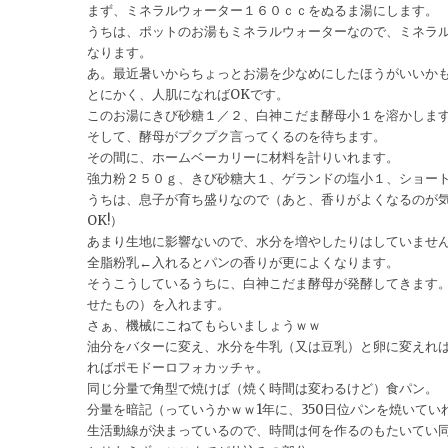
まず、ミネラルウォーター１６０ｃｃをぬるま湯にします。
うちは、ポットのお湯もミネラルウォーターなので、ミネラ
なります。
あ。最近暑いからちょっとお湯を少なめにしたほうがいいか
とにかく、人肌になればOKです。
このお湯にきび砂糖１／２、白神こだま酵母小１を溶かしま
そして、酵母がプクプク言ってくるのを待ちます。
その間に、ホームベーカリーに材料を計りいれます。
強力粉２５０ｇ、きび砂糖大１、ゲランドの塩小１、ショー
うちは、息子が育ち盛りなので（あと、香りがよくなるのが
OK!）
あまり生地に影響ないので、水分を増やしたりはしていませ
全脂粉乳←入れるとパンの香りが更によくなります。
そうこうしているうちに、白神こだま酵母が発酵してきます
せたもの）を入れます。
さぁ、機械にこねてもらいましょうｗｗ
油分をバターに変え、水分を牛乳（又は豆乳）と卵に変えれ
ればポモドーロフォカッチャ。
同じ分量で角型で焼けば（焼く時間は変わるけど）食パン。
分量を暗記（っていうかｗｗ1年に、350日位パンを焼いて
生活動線が決まっているので、時間は何を作るのもたいてい