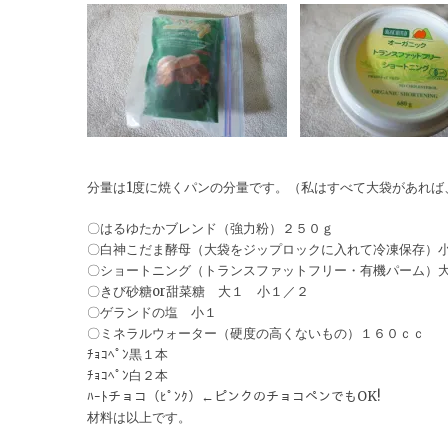
分量は1度に焼くパンの分量です。（私はすべて大袋があれば
〇はるゆたかブレンド（強力粉）２５０ｇ
〇白神こだま酵母（大袋をジップロックに入れて冷凍保存）
〇ショートニング（トランスファットフリー・有機パーム）
〇きび砂糖or甜菜糖 大１ 小１／２
〇ゲランドの塩 小１
〇ミネラルウォーター（硬度の高くないもの）１６０ｃｃ
ﾁｮｺﾍﾟﾝ黒１本
ﾁｮｺﾍﾟﾝ白２本
ﾊｰﾄチョコ（ﾋﾟﾝｸ）←ピンクのチョコペンでもOK!
材料は以上です。