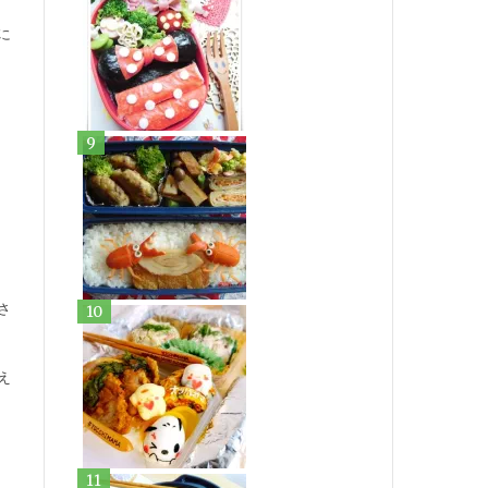
に
さ
え