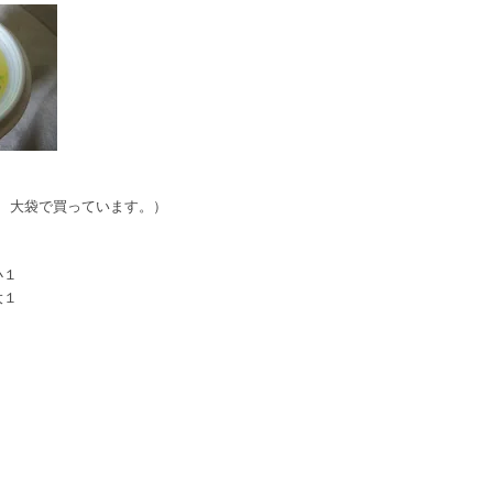
、大袋で買っています。）
小１
大１