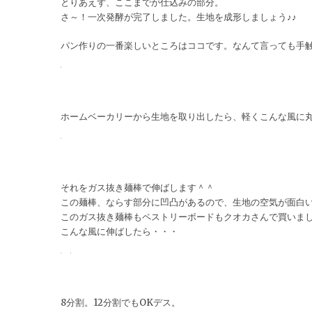
とりあえず、ここまでが仕込みの部分。
さ～！一次発酵が完了しました。生地を成形しましょう♪♪
パン作りの一番楽しいところはココです。なんて言っても手
ホームベーカリーから生地を取り出したら、軽くこんな風に
それをガス抜き麺棒で伸ばします＾＾
この麺棒、ならす部分に凹凸があるので、生地の空気が面白
このガス抜き麺棒もペストリーボードもクオカさんで買いま
こんな風に伸ばしたら・・・
8分割。12分割でもOKデス。