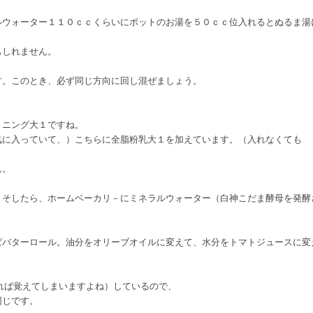
ルウォーター１１０ｃｃくらいにポットのお湯を５０ｃｃ位入れるとぬるま湯
もしれません。
す。このとき、必ず同じ方向に回し混ぜましょう。
トニング大１ですね。
気に入っていて、）こちらに全脂粉乳大１を加えています。（入れなくても
ん。
。そしたら、ホームベーカリ－にミネラルウォーター（白神こだま酵母を発酵
ばバターロール。油分をオリーブオイルに変えて、水分をトマトジュースに変
いれば覚えてしまいますよね）しているので、
同じです。