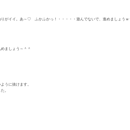
触りがイイ。あ～♡ ふかふかっ！・・・・・遊んでないで、進めましょうｗ
丸めましょう～＾＾
いように抜けます。
した。