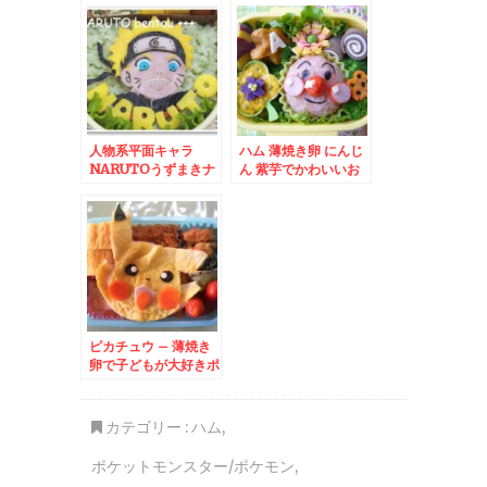
人物系平面キャラ
ハム 薄焼き卵 にんじ
NARUTOうずまきナ
ん 紫芋でかわいいお
ルト
花
ピカチュウ – 薄焼き
卵で子どもが大好きポ
ケットモンスターの可
愛いキャラに♪
カテゴリー :
ハム
,
ポケットモンスター/ポケモン
,