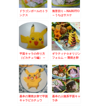
ドラゴンボールのトラ
海苔切り～NARUTO
ンクス
～うちはサスケ
平面キャラの作り方
ギラティナ☆オリジン
（ピカチュウ編） –
フォルム – 薄焼き卵
薄焼き卵でポケットモ
で平面ポケモンキャラ
ンスター
基本の薄焼き卵で平面
基本の人物系平面キャ
キャラピカチュウ
ラ弁