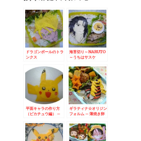
ドラゴンボールのトラ
海苔切り～NARUTO
ンクス
～うちはサスケ
平面キャラの作り方
ギラティナ☆オリジン
（ピカチュウ編） –
フォルム – 薄焼き卵
薄焼き卵でポケットモ
で平面ポケモンキャラ
ンスター