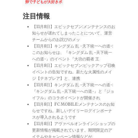
卵で子どもが大好きポ
ケットモンスターの可
愛いキャラに♪
注目情報
【11月8日】エピックセブン:メンテナンスのお
知らせが遅れてしまったことについて、運営
チームからのお詫びのメッ
【11月8日】キングダム 乱 -天下統一への道-:
このお知らせは、『キングダム 乱 -天下統一
への道-』のイベント『大功の覇者 王
【11月8日】エピックセブン:ピックアップ召喚
イベントの告知ですね。新たな火属性のメイ
ジ【テネブレア】と、連携
【11月8日】キングダム 乱 -天下統一への道-:
『キングダム 乱 -天下統一への道-』と『ジョ
イフル』のコラボイベントが開催され
【11月8日】FC MOBILE:メンテナンスのお知
らせですね。新しいデイリーログインボーナ
スが導入されるようです
【11月8日】アヴァベルオンライン:ショップの
更新情報が掲載されています。期間限定のア
イテムやキャンペーン情報などが