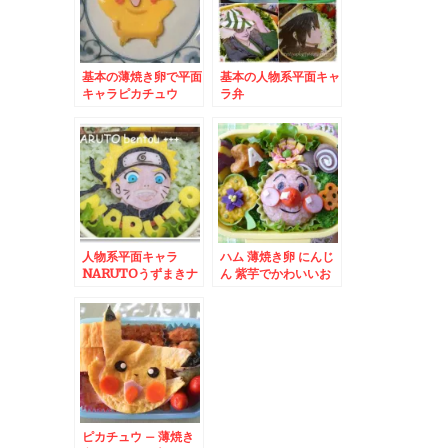
基本の薄焼き卵で平面
基本の人物系平面キャ
キャラピカチュウ
ラ弁
人物系平面キャラ
ハム 薄焼き卵 にんじ
NARUTOうずまきナ
ん 紫芋でかわいいお
ルト
花
ピカチュウ – 薄焼き