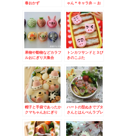
春おかず
ゃん＊キャラ弁 – お
花に囲まれて春いっぱ
い弁当
果物や動物などカラフ
トンカツサンドと３び
ルおにぎり大集合
きのこぶた
帽子と手袋であったか
ハートの型ぬきでブタ
クマちゃんおにぎり
さんとはんぺんラブレ
ター