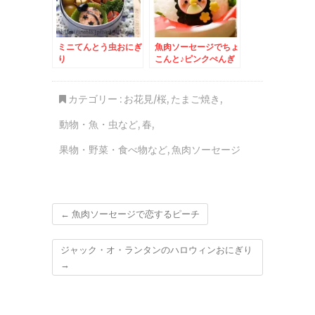
ミニてんとう虫おにぎ
魚肉ソーセージでちょ
り
こんと♪ピンクぺんぎ
ん
カテゴリー :
お花見/桜
,
たまご焼き
,
動物・魚・虫など
,
春
,
果物・野菜・食べ物など
,
魚肉ソーセージ
←
魚肉ソーセージで恋するピーチ
ジャック・オ・ランタンのハロウィンおにぎり
→