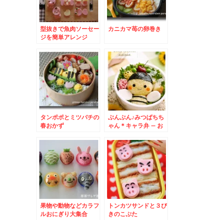
型抜きで魚肉ソーセー
カニカマ苺の卵巻き
ジを簡単アレンジ
タンポポとミツバチの
ぶんぶん♪みつばちち
春おかず
ゃん＊キャラ弁 – お
花に囲まれて春いっぱ
い弁当
果物や動物などカラフ
トンカツサンドと３び
ルおにぎり大集合
きのこぶた