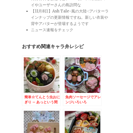
イやユーザーさんの島訪問な
【11月8日】Ash Tale-風の大陸-:アバターラ
インナップの更新情報ですね。新しい衣装や
背中アバターが登場するようです
ニュース速報をチェック
おすすめ関連キャラ弁レシピ
簡単☆てんとう虫おに
魚肉ソーセージでアレ
ぎり – あっという間
ンジいろいろ
に春らんまん弁当☆