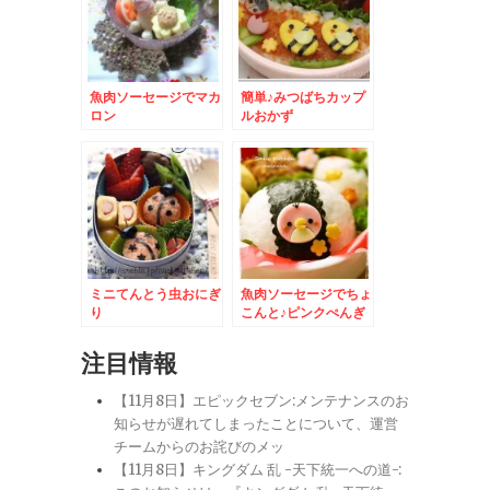
魚肉ソーセージでマカ
簡単♪みつばちカップ
ロン
ルおかず
ミニてんとう虫おにぎ
魚肉ソーセージでちょ
り
こんと♪ピンクぺんぎ
ん
注目情報
【11月8日】エピックセブン:メンテナンスのお
知らせが遅れてしまったことについて、運営
チームからのお詫びのメッ
【11月8日】キングダム 乱 -天下統一への道-: