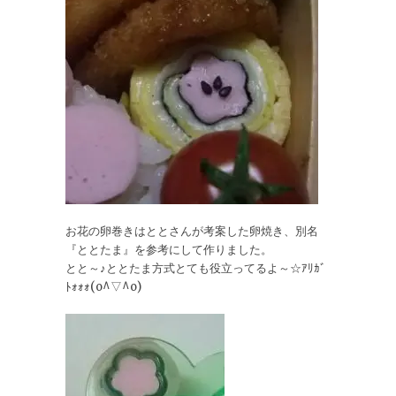
お花の卵巻きはととさんが考案した卵焼き、別名
『ととたま』を参考にして作りました。
とと～♪ととたま方式とても役立ってるよ～☆ｱﾘｶﾞ
ﾄｫｫｫ(o^▽^o)