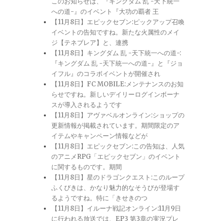
このお知らせは、『キングダム 乱 -天下統一
への道-』のイベント『大功の覇者 王
【11月8日】エピックセブン:ピックアップ召喚
イベントの告知ですね。新たな火属性のメイ
ジ【テネブレア】と、連携
【11月8日】キングダム 乱 -天下統一への道-:
『キングダム 乱 -天下統一への道-』と『ジョ
イフル』のコラボイベントが開催され
【11月8日】FC MOBILE:メンテナンスのお知
らせですね。新しいデイリーログインボーナ
スが導入されるようです
【11月8日】アヴァベルオンライン:ショップの
更新情報が掲載されています。期間限定のア
イテムやキャンペーン情報などが
【11月8日】エピックセブン:この告知は、人気
のアニメRPG「エピックセブン」のイベント
に関するものです。期間
【11月8日】星のドラゴンクエスト:このループ
ふくびきは、かなり魅力的なそうびが登場す
るようですね。特に「きせきのつ
【11月8日】イルーナ戦記オンライン:11月9日
に行われる放送では、EP3 第3章の実況プレ