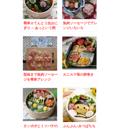
簡単☆てんとう虫おに
魚肉ソーセージでアレ
ぎり – あっという間
ンジいろいろ
に春らんまん弁当☆
型抜きで魚肉ソーセー
カニカマ苺の卵巻き
ジを簡単アレンジ
タンポポとミツバチの
ぶんぶん♪みつばちち