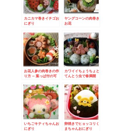
カニカマ巻きイチゴお
ヤングコーンの肉巻き
にぎり
お花
お花人参の肉巻きの作
カワイイちょうちょと
り方 – 葉っぱ付の可
てんとう虫で春満開
愛いニンジンまきのお
かず♪
いちごキティちゃんお
卵焼きでヒョッコリく
にぎり
まちゃんおにぎり