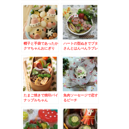
帽子と手袋であったか
ハートの型ぬきでブタ
クマちゃんおにぎり
さんとはんぺんラブレ
ター
たまご焼きで焼印パイ
魚肉ソーセージで恋す
ナップルちゃん
るピーチ