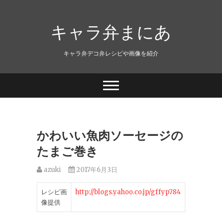
キャラ弁まにあ
キャラ弁デコ弁レシピや画像を紹介
かわいい魚肉ソーセージの
たまご巻き
azuki
2017年6月3日
レシピ画
http://blogs.yahoo.co.jp/gffyp784
像提供