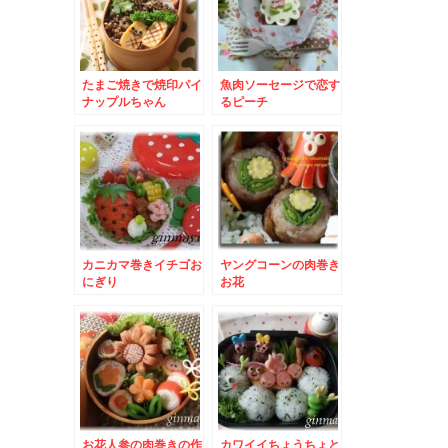
たまご焼きで焼印パイ
魚肉ソーセージで恋す
ナップルちゃん
るピーチ
カニカマ巻きイチゴお
ヤングコーンの肉巻き
にぎり
お花
お花人参の肉巻きの作
カワイイちょうちょと