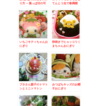
り方 – 葉っぱ付の可
てんとう虫で春満開
愛いニンジンまきのお
かず♪
いちごキティちゃんお
卵焼きでヒョッコリく
にぎり
まちゃんおにぎり
ブタさん親子のトマト
みつばちキッズのお帽
ンとミニトマトン
子おにぎり