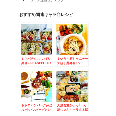
ニュース速報をチェック
おすすめ関連キャラ弁レシピ
ミツバチ♪こいのぼり
まいう～石ちゃんチー
弁当♪＆BASEFOOD
ズ親子丼弁当♪＆
ベースフードさん
BASEFOODベースフ
[BASE BREAD]生活
ードさん[BASE
続けてますよ(*´艸`*)
BREAD]で[Richi]が
でたぁ♪(*´艸`*)
トトロハンバーグ弁当
大衆食堂かよっ!! ん
♪いやハンバーグカレ
ぽちゃむキャラ弁＆駅
ー弁当？＆「BASE
弁蕎麦弁当発祥の長万