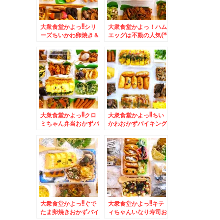
大衆食堂かよっ!!シリ
大衆食堂かよっ！ハム
ーズちいかわ卵焼き＆
エッグは不動の人気(*
広島県モーニング「ツ
´艸`*)＆「湘南鎌倉
バイG線」さんの「サ
大船軒」の「サンドウ
ンドイッチモーニン
ィッチ弁当」日本初の
グ」
サンドイッチ駅弁☆(*
´艸`*)
大衆食堂かよっ!!クロ
大衆食堂かよっ!!ちい
ミちゃん弁当おかずバ
かわおかずバイキング
イキング＆「銀座みゆ
弁当＆「弟子屈ラーメ
き館」さんの「和栗の
ン」さんの「海老ラー
モンブラン」(*´艸
メン」「味噌味」食べ
`*)my最高モンブラ
たよ～(*´艸`*)
ン(*´艸`*)
大衆食堂かよっ!!ぐで
大衆食堂かよっ!!キテ
たま卵焼きおかずバイ
ィちゃんいなり寿司お