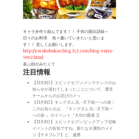
キャラ弁作り励んでます！！ 子供の面白語録～
日々のお料理 色々書いていきたいと思いま
す！！ 宜しくお願いします。
http://yorokobukao.blog.fc2.com/blog-entry-
5902.html
喜ぶ顔がみたくて
注目情報
【11月8日】エピックセブン:メンテナンスのお
知らせが遅れてしまったことについて、運営
チームからのお詫びのメッ
【11月8日】キングダム 乱 -天下統一への道-:
このお知らせは、『キングダム 乱 -天下統一
への道-』のイベント『大功の覇者 王
【11月8日】エピックセブン:ピックアップ召喚
イベントの告知ですね。新たな火属性のメイ
ジ【テネブレア】と、連携