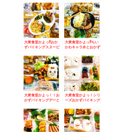
が美味しいと思うお店
「神谷バー」で「電気
(*´艸`*)ランチタイム
ブラン」と「煮込み」
しか営業されてないで
(*´艸`*)
すよ～
大衆食堂かよっ!!おか
大衆食堂かよっ!!ちい
ずバイキングスヌーピ
かわキャラ弁とおかず
ー弁当♪＆菊水「味処
バイキング弁当＆月形
三平」さんの「塩ラー
町「popoteポポッ
メン」がやっぱり美味
ト」さんの「しょうが
しすぎるっ(*´艸`*)
焼き定食」(*´艸`*)
大衆食堂かよっ！！お
大衆食堂かよっ！シリ
かずバイキングデーと
ーズおかずバイキング
おぱんちゅうさぎ弁当
弁当＆吉祥寺でピザと
＆簡単だけど病みつき
いえば「トニーズピ
になる朝ごはんレシピ
ザ」の「フレッシュト
♪レタス納豆ど～ん♪(*
マトピザ」(*´艸`*)
´艸`*)