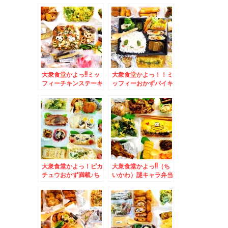
キング弁当＆「貝出汁
かずバイキング＆中山
中華そば 竹祥」さん
峠「峠の茶屋」の「あ
の「特製貝出汁中華そ
げいも」こちらは無料
ば」「貝めし」身体に
トッピングが充実(*
染みわたる～(*´艸`*)
´艸`*)
大衆食堂かよっ!!ミッ
大衆食堂かよっ！！ミ
フィーチキンステーキ
ッフィーおかずバイキ
弁当＆「そば処 信州
ング弁当♪＆被災地応
庵」さんの「辛子明太
援！福井県ソウルフー
のり弁当」＆「なめこ
ド越前銘菓「水羊か
そば温」ネギ食べ放題
ん」うまっ(*´艸`*)
がありがたい～
大衆食堂かよっ！ピカ
大衆食堂かよっ!!（ち
チュウおかず満載♪ち
いかわ）謎キャラ弁当
らしもおにぎりも白米
＆苫小牧「お食事処
も♪＆道東の中札内村
竹葉亭」さんの「醤油
「ファームレストラン
ラーメン」初めての
野島さんち」の「ポー
味！！(*´艸`*)
クジンジャーステー
キ」美味(*´艸`*)