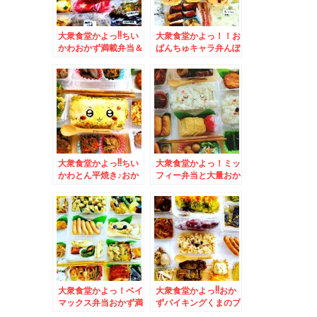
大衆食堂かよっ!!ちい
大衆食堂かよっ！！お
かわおかず満載弁当＆
ぱんちゅキャラ弁んぽ
東札幌「助六」さんの
ちゃむキャラ弁＆八雲
「金曜日のサンドイッ
町絶品和菓子洋菓子
チ３００円」と「コロ
「くら屋」さんの砂糖
ッケ５０円」Σ（・
不使用「木彫り熊最
□・；）
中」絶品！！と「どら
焼き」と「カステラ」
♪
大衆食堂かよっ!!ちい
大衆食堂かよっ！ミッ
かわとん平焼き♪おか
フィー弁当と大量おか
ず満載＆「熱烈中華食
ず＆久留米で絶品白焼
堂 日高屋」さんの
きといえば「みずほ
「タンメン」近くに日
庵」小さいお子さん連
高屋さんが欲しい件(*
れでもゆっくり(*´艸
´艸`*)
`*)
大衆食堂かよっ！ベイ
大衆食堂かよっ!!おか
マックス弁当おかず満
ずバイキングくまのプ
載＆札幌で一番カツ丼
ーさん弁当♪＆浅草