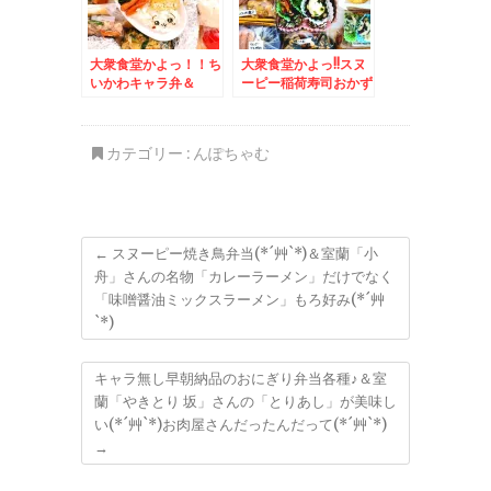
大衆食堂かよっ！！ち
大衆食堂かよっ!!スヌ
いかわキャラ弁＆
ーピー稲荷寿司おかず
「One Hundred
バイキング弁当＆白石
BAKERY 〜 世界初の
区「とも恵寿し」さん
食パン 札幌店」さん
「とも恵にぎり」コス
カテゴリー :
んぽちゃむ
の「プレーン」食パン
パ最強絶品廻らないお
(*´艸`*)
寿司(*´艸`*) 今回数
の子入り♪♪
←
スヌーピー焼き鳥弁当(*´艸`*)＆室蘭「小
舟」さんの名物「カレーラーメン」だけでなく
「味噌醤油ミックスラーメン」もろ好み(*´艸
`*)
キャラ無し早朝納品のおにぎり弁当各種♪＆室
蘭「やきとり 坂」さんの「とりあし」が美味し
い(*´艸`*)お肉屋さんだったんだって(*´艸`*)
→