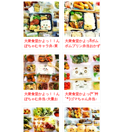
FOOD」さんの
部「そばの合田」の
「BASE BREADのレ
「もりそば駅弁」(*
ーズン」でたぁ(*´艸
´艸`*)できたてなのよ
`*)
～♪
大衆食堂かよっ！！ん
大衆食堂かよっ!!ポム
ぽちゃむキャラ弁♪東
ポムプリン弁当おかず
区「一和鮮魚店」さん
バイキング弁当＆懐か
の「生寿司」「お刺
しいフローズンアイス
身」「ほっけフライ」
(*´艸`*)メロン味なぜ
「エビフライ」どれも
かカップ2個(・・?
美味しい(*´艸`*)店内
新鮮格安海鮮満載！
大衆食堂かよっ！！ん
大衆食堂かよっ(*´艸
ぽちゃむ弁当♪大量お
`*)ゴマちゃん弁当♪
かず＆広島県モーニン
＆Zespri「ゼスプ
グ「ゲートイン」さん
リ・サンゴールドキウ
の「モーニングセッ
イ」が美味っ！！
ト」お洒落で盛りだく
さん(*´艸`*)