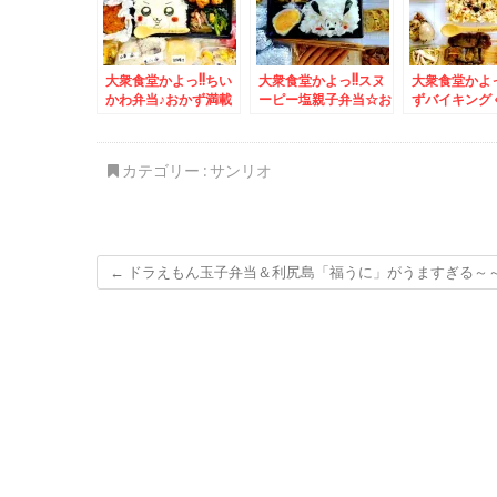
大衆食堂かよっ!!ちい
大衆食堂かよっ!!スヌ
大衆食堂かよっ
かわ弁当♪おかず満載
ーピー塩親子弁当☆お
ずバイキング
おかずバイキング＆石
かずバイキング＆手稲
ーさん弁当♪
狩市「佐藤水産」さん
前田「馬鹿値食堂」さ
「神谷バー」
の「サーモンファクト
んの「カレーライス」
ブラン」と「
カテゴリー :
サンリオ
リー」の「塩ソフトク
３５０円でこの量とお
(*´艸`*)
リーム」絶品♪大通で
味ってΣ(ﾟДﾟ)
も食べれます＾＾
←
ドラえもん玉子弁当＆利尻島「福うに」がうますぎる～～～