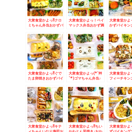
大衆食堂かよっ!!クロ
大衆食堂かよっ！ベイ
大衆食堂かよ
ミちゃん弁当おかずバ
マックス弁当おかず満
かずバイキン
イキング＆「銀座みゆ
載＆札幌で一番カツ丼
おぱんちゅう
き館」さんの「和栗の
が美味しいと思うお店
＆簡単だけど
モンブラン」(*´艸
(*´艸`*)ランチタイム
になる朝ごは
`*)my最高モンブラ
しか営業されてないで
♪レタス納豆ど
ン(*´艸`*)
すよ～
´艸`*)
大衆食堂かよっ!!ぐで
大衆食堂かよっ(*´艸
大衆食堂かよっ
たま卵焼きおかずバイ
`*)ゴマちゃん弁当♪
フィーチキン
キング弁当＆「貝出汁
＆Zespri「ゼスプ
弁当＆「そば
中華そば 竹祥」さん
リ・サンゴールドキウ
庵」さんの「
の「特製貝出汁中華そ
イ」が美味っ！！
のり弁当」＆
ば」「貝めし」身体に
そば温」ネギ
染みわたる～(*´艸`*)
がありがたい
大衆食堂かよっ!!キテ
大衆食堂かよっ!!ちい
大衆食堂かよっ
ィちゃんいなり寿司お
かわとん平焼き♪おか
ずバイキング