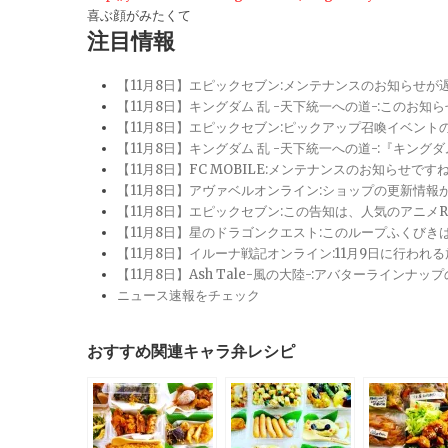
喜ぶ顔がみたくて
注目情報
【11月8日】エピックセブン:メンテナンスのお知らせ
【11月8日】キングダム 乱 -天下統一への道-:このお知
【11月8日】エピックセブン:ピックアップ召喚イベン
【11月8日】キングダム 乱 -天下統一への道-:『キン
【11月8日】FC MOBILE:メンテナンスのお知らせ
【11月8日】アヴァベルオンライン:ショップの更新情
【11月8日】エピックセブン:この告知は、人気のアニ
【11月8日】星のドラゴンクエスト:このループふくび
【11月8日】イルーナ戦記オンライン:11月9日に行われ
【11月8日】Ash Tale-風の大陸-:アバターライ
ニュース速報をチェック
おすすめ関連キャラ弁レシピ