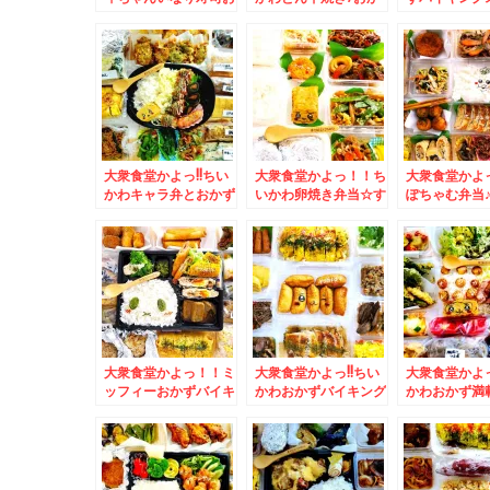
かずバイキング＆中山
ず満載＆「熱烈中華食
ー弁当♪＆菊
峠「峠の茶屋」の「あ
堂 日高屋」さんの
三平」さんの
げいも」こちらは無料
「タンメン」近くに日
メン」がやっ
トッピングが充実(*
高屋さんが欲しい件(*
しすぎるっ(*´
´艸`*)
´艸`*)
大衆食堂かよっ!!ちい
大衆食堂かよっ！！ち
大衆食堂かよ
かわキャラ弁とおかず
いかわ卵焼き弁当☆す
ぽちゃむ弁当
バイキング弁当＆月形
すきのランチ♪「喫茶
かず＆広島県
町「popoteポポッ
ひかり」さんの「日替
グ「ゲートイ
ト」さんの「しょうが
わり定食」「ポークチ
の「モーニン
焼き定食」(*´艸`*)
ャップ」♪(*´艸`*)
ト」お洒落で
さん(*´艸`*)
大衆食堂かよっ！！ミ
大衆食堂かよっ!!ちい
大衆食堂かよっ
ッフィーおかずバイキ
かわおかずバイキング
かわおかず満
ング弁当♪＆被災地応
弁当＆「弟子屈ラーメ
東札幌「助六
援！福井県ソウルフー
ン」さんの「海老ラー
「金曜日のサ
ド越前銘菓「水羊か
メン」「味噌味」食べ
チ３００円」
ん」うまっ(*´艸`*)
たよ～(*´艸`*)
ッケ５０円」
□・；）