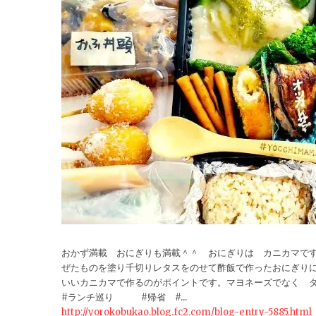
おかず満載 おにぎりも満載＾＾ おにぎりは カニカマで
ぜたものを塗り千切りレタスをのせて酢飯で作ったおにぎり
いいカニカマで作るのがポイントです。マヨネーズでなく タ
#ランチ巡り #帰省 #...
http://yorokobukao.blog.fc2.com/blog-entry-5885.html