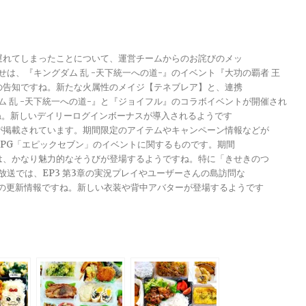
が遅れてしまったことについて、運営チームからのお詫びのメッ
らせは、『キングダム 乱 -天下統一への道-』のイベント『大功の覇者 王
トの告知ですね。新たな火属性のメイジ【テネブレア】と、連携
グダム 乱 -天下統一への道-』と『ジョイフル』のコラボイベントが開催され
ですね。新しいデイリーログインボーナスが導入されるようです
報が掲載されています。期間限定のアイテムやキャンペーン情報などが
メRPG「エピックセブン」のイベントに関するものです。期間
きは、かなり魅力的なそうびが登場するようですね。特に「きせきのつ
る放送では、EP3 第3章の実況プレイやユーザーさんの島訪問な
ンナップの更新情報ですね。新しい衣装や背中アバターが登場するようです