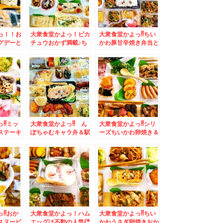
っ！！お
大衆食堂かよっ！ピカ
大衆食堂かよっ!!ちい
グデーと
チュウおかず満載♪ち
かわ豚甘辛焼き弁当と
さぎ弁当
らしもおにぎりも白米
おかずバイキング(*
病みつき
も♪＆道東の中札内村
´艸`*)＆「路地裏カレ
んレシピ
「ファームレストラン
ーサムライ平岸総本
～ん♪(*
野島さんち」の「ポー
店」さんの「侍まつ
クジンジャーステー
り」「カキフライ、ブ
キ」美味(*´艸`*)
ロッコリー、チキン」
(*´艸`*)
!!ミッ
大衆食堂かよっ!! ん
大衆食堂かよっ!!シリ
ステーキ
ぽちゃむキャラ弁＆駅
ーズちいかわ卵焼き＆
処 信州
弁蕎麦弁当発祥の長万
広島県モーニング「ツ
辛子明太
部「そばの合田」の
バイG線」さんの「サ
「なめこ
「もりそば駅弁」(*
ンドイッチモーニン
食べ放題
´艸`*)できたてなのよ
グ」
～
～♪
!!おか
大衆食堂かよっ！ハム
大衆食堂かよっ!!ちい
スヌーピ
エッグは不動の人気(*
かわうさぎ卵焼きおか