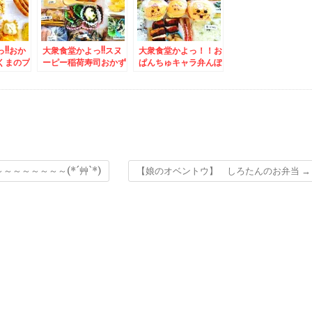
新鮮格安海鮮満載！
!!おか
大衆食堂かよっ!!スヌ
大衆食堂かよっ！！お
くまのプ
ーピー稲荷寿司おかず
ぱんちゅキャラ弁んぽ
＆浅草
バイキング弁当＆白石
ちゃむキャラ弁＆八雲
で「電気
区「とも恵寿し」さん
町絶品和菓子洋菓子
煮込み」
「とも恵にぎり」コス
「くら屋」さんの砂糖
パ最強絶品廻らないお
不使用「木彫り熊最
寿司(*´艸`*) 今回数
中」絶品！！と「どら
の子入り♪♪
焼き」と「カステラ」
♪
～～～～～～(*´艸`*)
【娘のオベントウ】 しろたんのお弁当
→