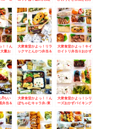
水「味処
´艸`*)＆「湘南鎌倉
ず満載＆ココにあるん
「塩ラー
大船軒」の「サンドウ
だΣ(ﾟДﾟ)「ラーメン
ぱり美味
ィッチ弁当」日本初の
の店 えぞっこ」さん
艸`*)
サンドイッチ駅弁☆(*
の「野菜醤油ラーメ
´艸`*)
ン」(*´艸`*)
っ！！ん
大衆食堂かよっ！リラ
大衆食堂かよっ！キイ
♪大量お
ックマとんかつ弁当＆
ロイトリ弁当☆おかず
モーニン
ルスツ名物「元祖みそ
満載＆念願の道南大野
ン」さん
まんじゅう 梅屋」さ
の「鈴木牧場牛乳」さ
グセッ
んの「みそまんじゅ
んの「ソフトクリー
盛りだく
う」と「蘭越米」の
ム」美味(*´艸`*)
「おにぎり」(*´艸`*)
!!ちい
大衆食堂かよっ！！ん
大衆食堂かよっ！シリ
載弁当＆
ぽちゃむキャラ弁♪東
ーズおかずバイキング
」さんの
区「一和鮮魚店」さん
弁当＆吉祥寺でピザと
ンドイッ
の「生寿司」「お刺
いえば「トニーズピ
と「コロ
身」「ほっけフライ」
ザ」の「フレッシュト
Σ（・
「エビフライ」どれも
マトピザ」(*´艸`*)
美味しい(*´艸`*)店内