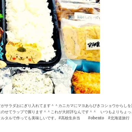
すがサラダおにぎり入れてます＾＾カニカマにマヨあらびきコショウからしを
にのせてラップで握ります＾＾これが大好評なんです＾＾ いつもよりちょっ
ルタルで作っても美味しいです。#高校生弁当 #obento #北海道旅