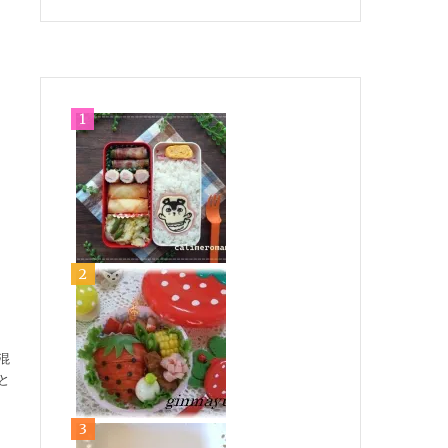
混
と
行