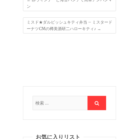
ン
ミスド★ダルビッシュキティ弁当 – ミスタード
ーナツCMの樽美酒研二ハローキティ♪
→
お気に入りリスト