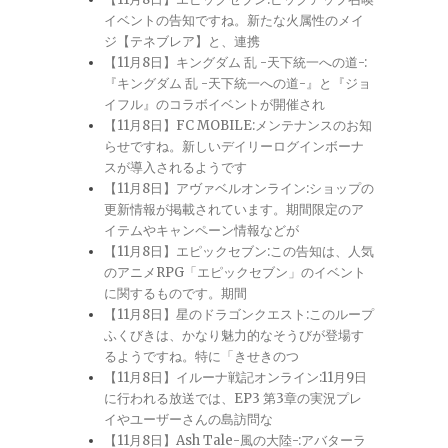
イベントの告知ですね。新たな火属性のメイ
ジ【テネブレア】と、連携
【11月8日】キングダム 乱 -天下統一への道-:
『キングダム 乱 -天下統一への道-』と『ジョ
イフル』のコラボイベントが開催され
【11月8日】FC MOBILE:メンテナンスのお知
らせですね。新しいデイリーログインボーナ
スが導入されるようです
【11月8日】アヴァベルオンライン:ショップの
更新情報が掲載されています。期間限定のア
イテムやキャンペーン情報などが
【11月8日】エピックセブン:この告知は、人気
のアニメRPG「エピックセブン」のイベント
に関するものです。期間
【11月8日】星のドラゴンクエスト:このループ
ふくびきは、かなり魅力的なそうびが登場す
るようですね。特に「きせきのつ
【11月8日】イルーナ戦記オンライン:11月9日
に行われる放送では、EP3 第3章の実況プレ
イやユーザーさんの島訪問な
【11月8日】Ash Tale-風の大陸-:アバターラ