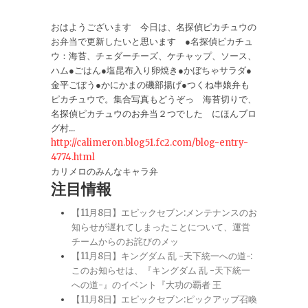
おはようございます 今日は、名探偵ピカチュウの
お弁当で更新したいと思います ●名探偵ピカチュ
ウ：海苔、チェダーチーズ、ケチャップ、ソース、
ハム●ごはん●塩昆布入り卵焼き●かぼちゃサラダ●
金平ごぼう●かにかまの磯部揚げ●つくね串娘弁も
ピカチュウで。集合写真もどうぞっ 海苔切りで、
名探偵ピカチュウのお弁当２つでした にほんブロ
グ村...
http://calimeron.blog51.fc2.com/blog-entry-
4774.html
カリメロのみんなキャラ弁
注目情報
【11月8日】エピックセブン:メンテナンスのお
知らせが遅れてしまったことについて、運営
チームからのお詫びのメッ
【11月8日】キングダム 乱 -天下統一への道-:
このお知らせは、『キングダム 乱 -天下統一
への道-』のイベント『大功の覇者 王
【11月8日】エピックセブン:ピックアップ召喚