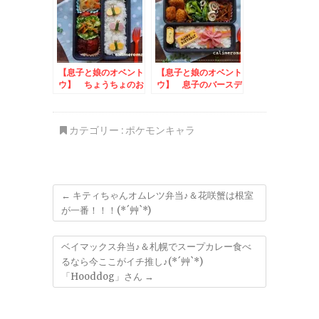
【息子と娘のオベント
【息子と娘のオベント
ウ】 ちょうちょのお
ウ】 息子のバースデ
弁当
ー☆プレゼントボック
スのお弁当
カテゴリー :
ポケモンキャラ
←
キティちゃんオムレツ弁当♪＆花咲蟹は根室
が一番！！！(*´艸`*)
ベイマックス弁当♪＆札幌でスープカレー食べ
るなら今ここがイチ推し♪(*´艸`*)
「Hooddog」さん
→