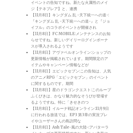
イベントの告知ですね。新たな火属性のメイ
ジ【テネブレア】と、連携
【11月8日】キングダム 乱 -天下統一への道-:
『キングダム 乱 -天下統一への道-』と『ジョ
イフル』のコラボイベントが開催され
【11月8日】FC MOBILE:メンテナンスのお知
らせですね。新しいデイリーログインボーナ
スが導入されるようです
【11月8日】アヴァベルオンライン:ショップの
更新情報が掲載されています。期間限定のア
イテムやキャンペーン情報などが
【11月8日】エピックセブン:この告知は、人気
のアニメRPG「エピックセブン」のイベント
に関するものです。期間
【11月8日】星のドラゴンクエスト:このループ
ふくびきは、かなり魅力的なそうびが登場す
るようですね。特に「きせきのつ
【11月8日】イルーナ戦記オンライン:11月9日
に行われる放送では、EP3 第3章の実況プレ
イやユーザーさんの島訪問な
【11月8日】Ash Tale-風の大陸-:アバターラ