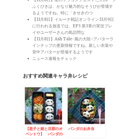
ふくびきは、かなり魅力的なそうびが登場す
るようですね。特に「きせきのつ
【11月8日】イルーナ戦記オンライン:11月9日
に行われる放送では、EP3 第3章の実況プレ
イやユーザーさんの島訪問な
【11月8日】Ash Tale-風の大陸-:アバターラ
インナップの更新情報ですね。新しい衣装や
背中アバターが登場するようです
ニュース速報をチェック
おすすめ関連キャラ弁レシピ
【息子と娘と旦那のオ
パンダのお弁当
ベントウ】 パンダの