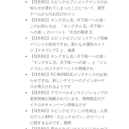
【11月8日】エピックセブン:メンテナンスのお
知らせが遅れてしまったことについて、運営
チームからのお詫びのメッ
【11月8日】キングダム 乱 -天下統一への道-:
このお知らせは、『キングダム 乱 -天下統一
への道-』のイベント『大功の覇者 王
【11月8日】エピックセブン:ピックアップ召喚
イベントの告知ですね。新たな火属性のメイ
ジ【テネブレア】と、連携
【11月8日】キングダム 乱 -天下統一への道-:
『キングダム 乱 -天下統一への道-』と『ジョ
イフル』のコラボイベントが開催され
【11月8日】FC MOBILE:メンテナンスのお知
らせですね。新しいデイリーログインボーナ
スが導入されるようです
【11月8日】アヴァベルオンライン:ショップの
更新情報が掲載されています。期間限定のア
イテムやキャンペーン情報などが
【11月8日】エピックセブン:この告知は、人気
のアニメRPG「エピックセブン」のイベント
に関するものです。期間
【11月8日】星のドラゴンクエスト:このループ