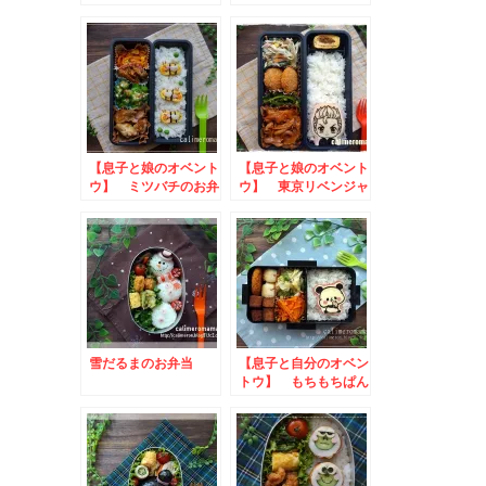
当
ウィン弁当
【息子と娘のオベント
【息子と娘のオベント
ウ】 ミツバチのお弁
ウ】 東京リベンジャ
当
ーズのお弁当
雪だるまのお弁当
【息子と自分のオベン
トウ】 もちもちぱん
だのお弁当