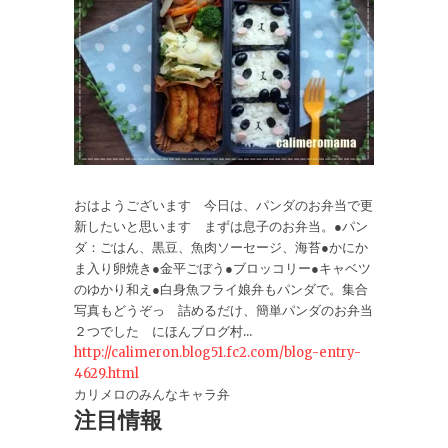
おはようございます 今日は、パンダのお弁当で更
新したいと思います まずは息子のお弁当。●パン
ダ：ごはん、黒豆、魚肉ソーセージ、海苔●かにか
ま入り卵焼き●金平ごぼう●ブロッコリー●キャベツ
のゆかり和え●白身魚フライ娘弁もパンダで。集合
写真もどうぞっ 詰めるだけ、簡単パンダのお弁当
２つでした にほんブログ村...
http://calimeron.blog51.fc2.com/blog-entry-
4629.html
カリメロのみんなキャラ弁
注目情報