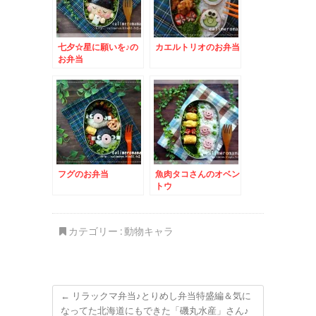
七夕☆星に願いを♪の
カエルトリオのお弁当
お弁当
フグのお弁当
魚肉タコさんのオベン
トウ
カテゴリー :
動物キャラ
←
リラックマ弁当♪とりめし弁当特盛編＆気に
なってた北海道にもできた「磯丸水産」さん♪