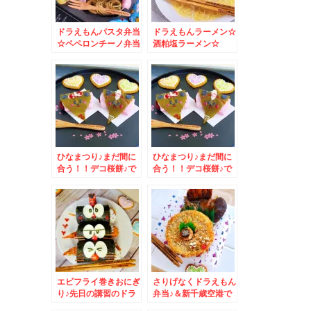
ドラえもんパスタ弁当
ドラえもんラーメン☆
☆ペペロンチーノ弁当
酒粕塩ラーメン☆
☆
ひなまつり♪まだ間に
ひなまつり♪まだ間に
合う！！デコ桜餅♪で
合う！！デコ桜餅♪で
おひなさま(*´艸`*)＆
おひなさま(*´艸`*)
エビフライ巻きおにぎ
さりげなくドラえもん
り♪先日の講習のドラ
弁当♪＆新千歳空港で
えもんおにぎり♪とア
食べる北海道ラーメン