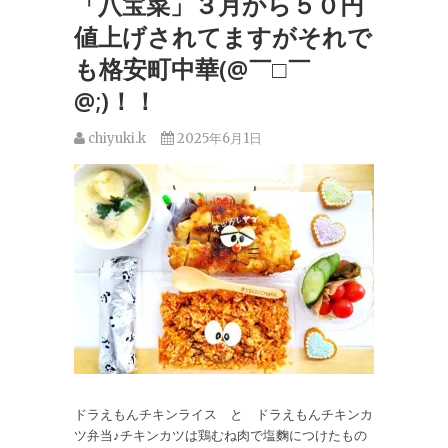
「八宝菜」３月から５０円
値上げされてますがそれで
も格安町中華(@￣□￣
@;)！！
chiyuki.k
2025年6月1日
ドラえもんチキンライス と ドラえもんチキンカ
ツ弁当♪チキンカツは鶏むね肉で塩麴につけたもの