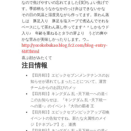
なので焦げやすいの忘れてました(笑)ちょい焦げで
す。季節柄もうなかなかのっけ弁はできないかな
その日の気温と湿度見ながら作ってます。茶わん蒸
しは 豚足入り 豚足を塩スープで煮込んでそれを
ベースにして茶わん蒸し作ってます＾＾しかもウド
入り♪ 年齢を重ねるとタラの芽より うどの爽や
かな苦みが美味しかったりします。ウ...
http://yorokobukao.blog.fc2.com/blog-entry-
6187.html
喜ぶ顔がみたくて
注目情報
【11月8日】エピックセブン:メンテナンスのお
知らせが遅れてしまったことについて、運営
チームからのお詫びのメッ
【11月8日】キングダム 乱 -天下統一への道-:
このお知らせは、『キングダム 乱 -天下統一
への道-』のイベント『大功の覇者 王
【11月8日】エピックセブン:ピックアップ召喚
イベントの告知ですね。新たな火属性のメイ
ジ【テネブレア】と、連携
【11月8日】キングダム 乱 -天下統一への道-: