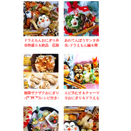
レンジコロ助おにぎり
♪梅光軒さん♪
♪
ドラえもんおにぎり弁
あわてんぼうサンタ弁
当特盛☆＆絶品 忍路
当♪ドラえもん編＆簡
の「エグヴィヴ」さん
単おかず＾＾
のパン☆
無限ザクザクおにぎり
エビ天むす＆チャーマ
♪(*´艸`*)レシピ付き♪
ヨおにぎり＆ドラえも
ん弁当♪寒いときはや
はり・・・・北海道グ
ルメ