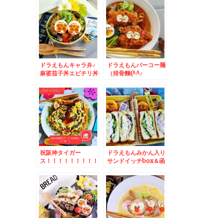
ドラえもんキャラ弁♪
ドラえもんパーコー麺
麻婆茄子丼エビチリ丼
（排骨麵(^^♪
のハーフ＆ハーフ弁当
♪
祝阪神タイガー
ドラえもんみかん入り
ス！！！！！！！！！
サンドイッチbox＆函
！！！！お好み焼きア
館で牛乳飲むなら北斗
ートでお祝い♪
市 「鈴木牛乳」さん
の牛乳に限るってくら
い美味しい上に蓋につ
いたクリーム舐めちゃ
うもんね(*´艸`*)