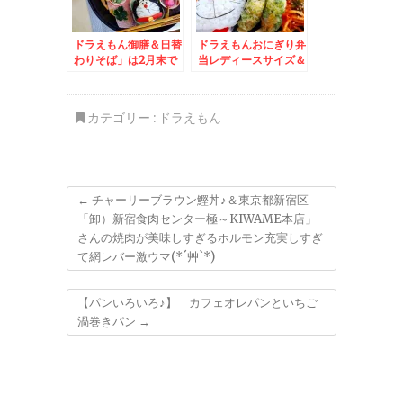
ドラえもん御膳＆日替
ドラえもんおにぎり弁
わりそば」は2月末で
当レディースサイズ＆
終売したけど行っちゃ
サラメシ♪焼きそばラ
う「ごまそば遊鶴」さ
ンランさん♪
ん
カテゴリー :
ドラえもん
←
チャーリーブラウン鰹丼♪＆東京都新宿区
「卸）新宿食肉センター極～KIWAME本店」
さんの焼肉が美味しすぎるホルモン充実しすぎ
て網レバー激ウマ(*´艸`*)
【パンいろいろ♪】 カフェオレパンといちご
渦巻きパン
→