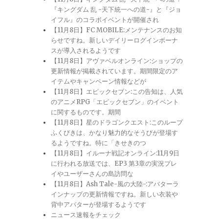
『キングダム 乱 -天下統一への道-』と『ジョ
イフル』のコラボイベントが開催され
【11月8日】FC MOBILE:メンテナンスのお知
らせですね。新しいデイリーログインボーナ
スが導入されるようです
【11月8日】アヴァベルオンライン:ショップの
更新情報が掲載されています。期間限定のア
イテムやキャンペーン情報などが
【11月8日】エピックセブン:この告知は、人気
のアニメRPG「エピックセブン」のイベント
に関するものです。期間
【11月8日】星のドラゴンクエスト:このループ
ふくびきは、かなり魅力的なそうびが登場す
るようですね。特に「きせきのつ
【11月8日】イルーナ戦記オンライン:11月9日
に行われる放送では、EP3 第3章の実況プレ
イやユーザーさんの島訪問な
【11月8日】Ash Tale-風の大陸-:アバターラ
インナップの更新情報ですね。新しい衣装や
背中アバターが登場するようです
ニュース速報をチェック