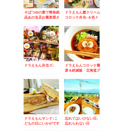
そばつゆの素で簡単絶
ドラえもん蟹クリーム
品あの名店お蕎麦屋さ
コロッケ弁当♪＆色々
んのカツ丼のお味がで
忘れる。。。。
きちゃう～(*´艸`*)＆
おかずバイキング弁
当！！
ドラえもん弁当ズ♪
ドラえもんコロッケ蕎
麦＆絶滅飯 北海道グ
ルメ 音威子府蕎麦
ドラえもんサンド♪こ
忘れてはいけない日、
どもの日にいかがです
忘れられない日
か？？