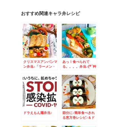
おすすめ関連キャラ弁レシピ
クリスマスアンパンマ
あっ！食べられて
ン弁当♪「ラーメン・
る。。。。弁当♪(*´艸
餃子 ハナウタ」さん
`*)＆札幌市菊水上町
のテイクアウト♪私の
「食事処 三平」さん
お勧めはこちら☆
の「八宝菜」テイクア
ウトもできます＾＾3
月から５０円値上げさ
れました～＾＾
ドラえもん麺弁当♪
節分に♪簡単食べきれ
る恵方巻レシピ♪＆ド
ラえもん恵方巻 コロ