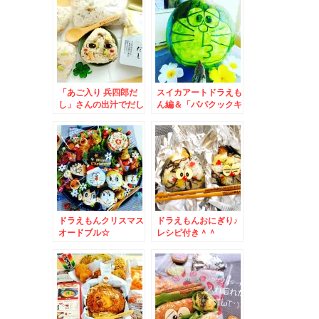
助恵方巻
「あご入り 兵四郎だ
スイカアートドラえも
し」さんの出汁でだし
ん編＆「パパクックキ
おにぎり♪が旨っ(*´艸
ッチン」さんで♪
`*)onigiri
ドラえもんクリスマス
ドラえもんおにぎり♪
オードブル☆
レシピ付き＾＾