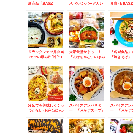
新商品「BASE
♪いやハンバーグカレ
弁当♪＆BASE
YAKISOBA」 食べて
ー弁当？＆「BASE
ベースフード
みた～～～♪低カロリ
FOOD」さんの
[BASE BRE
ーでヘルシーで何より
「BASE BREADのレ
続けてますよ(*
ラク(*´艸`*)
ーズン」でたぁ(*´艸
`*)
リラックマカツ丼弁当
大衆食堂かよっ！！
「名城食品」
♪カツの厚み(*´艸`*)
「んぽちゃむ」のきみ
「焼きそば」
＆出張マイ土産「お好
まろキャラ弁♪＆
ナ焼きそばレ
み焼き缶」と「たこ焼
BASEFOODベースフ
♪焼きそば田
き缶」にΣ(ﾟДﾟ)食べ
ードさん[BASE
ん推し活(*´艸
てみた～(*´艸`*)
BREAD]生活続けて
ますよ(*´艸`*)[こし
あん」が好き(*´艸`*)
冷めても美味しくくっ
スパイスアンバサダ
スパイスアン
つかない♪お弁当にも♪
ー 「おかずスープ」
ー 「おかず
ご飯にもお勧め簡単焼
レシピ♪しっかり食べ
レシピ♪しっ
きそばグラタンレシピ
て免疫アップ♪その１
て免疫アップ
おんぷ