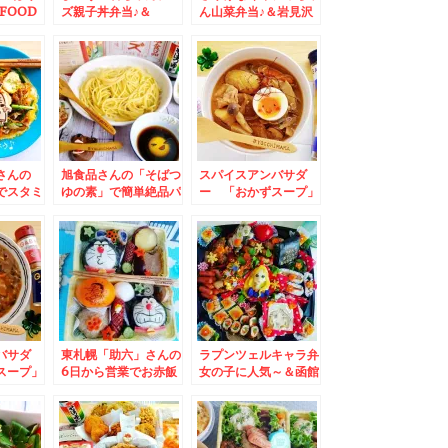
FOOD
ズ親子丼弁当♪＆
ん山菜弁当♪＆岩見沢
さん
BASEFOODベースフ
「元祖もつそば 希
AD]生活
ードさん[BASE
林」さんの「カレー南
´艸`*)
BREAD]で[Richi]が
蛮」食べてみた(*´艸
でたぁ♪(*´艸`*)
`*)
さんの
旭食品さんの「そばつ
スパイスアンバサダ
でスタミ
ゆの素」で簡単絶品パ
ー 「おかずスープ」
シピ付き
スタレシピ♪
レシピ♪しっかり食べ
むし男く
て免疫アップ♪その２
`*)
バサダ
東札幌「助六」さんの
ラプンツェルキャラ弁
スープ」
6日から営業でお赤飯
女の子に人気～＆函館
かり食べ
配布されますよ～「煮
民ソウルフード♪「ラ
♪その３
物」と「豚汁」
ッキーピエロ」さんの
「チャイニーズチキン
バーガー」食べたら病