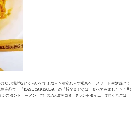
かけない場所ないくらいですよね＾＾相変わらず私もベースフード生活続けて
品で 「BASE YAKISOBA」の「旨辛まぜそば」食べてみました＾＾#
インスタントラーメン #即席めん#デコ弁 #ランチタイム #おうちごは