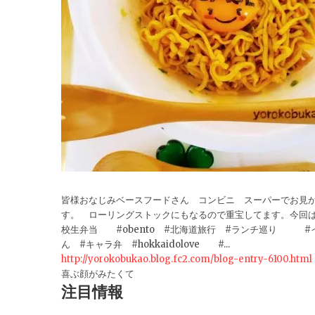
皆様おなじみベースフードさん コンビニ スーパーでお見
す。 ローリングストックにもなるので重宝してます。今回は新商
校生弁当 #obento #北海道旅行 #ランチ巡り #
ん #キャラ弁 #hokkaidolove #...
http://yorokobukao.blog.fc2.com/blog-entry-6100.html
喜ぶ顔がみたくて
注目情報