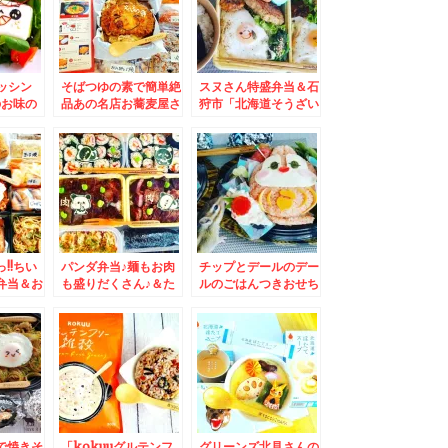
みつきよ～
ッシン
そばつゆの素で簡単絶
スヌさん特盛弁当＆石
のお味の
品あの名店お蕎麦屋さ
狩市「北海道そうざい
レシピ付
んのカツ丼のお味がで
企画」の「焼きそば」
きちゃう～(*´艸`*)＆
「揚げ物」３種で３３
おかずバイキング弁
０円Σ(ﾟДﾟ)Σ(ﾟДﾟ)Σ(ﾟ
当！！
Дﾟ)でお腹いっぱい！
!!ちい
パンダ弁当♪麺もお肉
チップとデールのデー
弁当＆お
も盛りだくさん♪＆た
ルのごはんつきおせち
(*´艸
まにはおうちごはん暑
は我が家用(*´艸`*)ど
東札幌
い日に「熱々シウマ
らえもん一人おせち
の「金曜
イ」焼売には貝柱入り
と「マグ
で絶品なの(*´艸`*)
「とんか
定番購入
で焼きそ
「kokuuグルテンフ
グリーンズ北見さんの