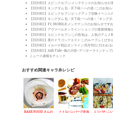
【11月8日】エピックセブン:メンテナンスのお知らせ
【11月8日】キングダム 乱 -天下統一への道-:このお知
【11月8日】エピックセブン:ピックアップ召喚イベン
【11月8日】キングダム 乱 -天下統一への道-:『キン
【11月8日】FC MOBILE:メンテナンスのお知らせ
【11月8日】アヴァベルオンライン:ショップの更新情
【11月8日】エピックセブン:この告知は、人気のアニ
【11月8日】星のドラゴンクエスト:このループふくび
【11月8日】イルーナ戦記オンライン:11月9日に行われ
【11月8日】Ash Tale-風の大陸-:アバターライ
ニュース速報をチェック
おすすめ関連キャラ弁レシピ
BASE FOOD さんの
トトロハンバーグ弁当
ミツバチ♪こ