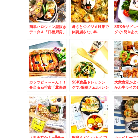
簡単ハロウィン型抜き
暑さとジメジメ対策で
SSK食品ドレ
デコ弁＆「口福厨房」
体調崩さない料
グで♪簡単あ
さんの「エビ味噌あん
理。。。。無性に食べ
豆腐サラダ♪
かけ焼きそば」絶品(*
たくなる夏グラタン(*
き
´艸`*)
´艸`*)
カッツど～～～ん！！
SSK食品ドレッシン
大衆食堂かよっ
弁当＆石狩市「北海道
グで♪簡単ナムル♪レシ
かわ牛ライス
そうざい企画」さんの
ピ付き
かずバイキング
「あんかけ焼きそば」
`*)＆白石区
３５０円と「唐揚げ」
「助六」さん
ん！？ザンギ美味しい
日のサンド」
♪
ロ山かけ」と
つ」買えた～
お惣菜も♪
大衆食堂かよっ!!チャ
稲庭うどん♪太めんで
カッペリーニ