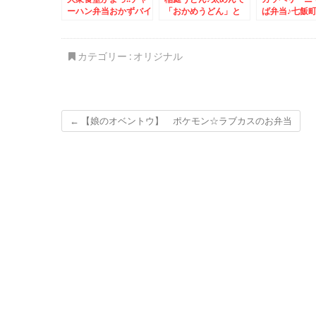
ーハン弁当おかずバイ
「おかめうどん」と
ば弁当♪七飯
キングデー＆
「小田巻蒸し」♪＆
いずみや食堂
Makuakeで買え
「稲庭うどん小川」さ
「焼きそば」
る！！「東立商事」さ
ん「稲庭そうめん」
め」激ウマで
カテゴリー :
オリジナル
んの「町中華」サクサ
「稲庭太うどん」「稲
ューミーで美
ク「鶏皮唐揚げ」おや
庭うどん」絶品！！
堂(*´艸`*)
つ付き♪
すぎて心配に
←
【娘のオベントウ】 ポケモン☆ラブカスのお弁当