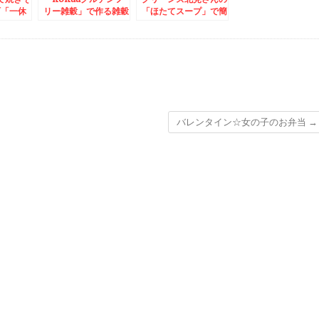
町「一休
リー雑穀」で作る雑穀
「ほたてスープ」で簡
」さんの
米おにぎりは美味し
単絶品茶わん蒸し♪レ
「肉炒
い！！普通の雑穀には
シピ♪
一番ボリ
ない雑穀と一工夫に
味しい食
(@￣□￣@;)！！
すかも激安
なる。
バレンタイン☆女の子のお弁当
→