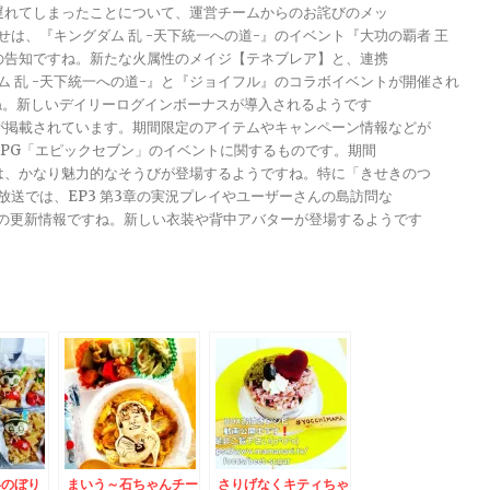
が遅れてしまったことについて、運営チームからのお詫びのメッ
らせは、『キングダム 乱 -天下統一への道-』のイベント『大功の覇者 王
トの告知ですね。新たな火属性のメイジ【テネブレア】と、連携
グダム 乱 -天下統一への道-』と『ジョイフル』のコラボイベントが開催され
ですね。新しいデイリーログインボーナスが導入されるようです
報が掲載されています。期間限定のアイテムやキャンペーン情報などが
メRPG「エピックセブン」のイベントに関するものです。期間
きは、かなり魅力的なそうびが登場するようですね。特に「きせきのつ
る放送では、EP3 第3章の実況プレイやユーザーさんの島訪問な
ンナップの更新情報ですね。新しい衣装や背中アバターが登場するようです
いのぼり
まいう～石ちゃんチー
さりげなくキティちゃ