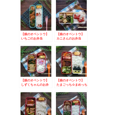
アレンジレシピコンテ
スト
【娘のオベントウ】
【娘のオベントウ】
いちごのお弁当
カニさんのお弁当
【娘のオベントウ】
【娘のオベントウ】
しずくちゃんのお弁
たまごっち☆まめっち
当 to ｍｙレモネ
のお弁当
ーズ写真投稿キャンペ
ーン