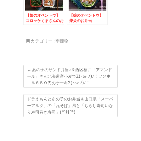
【娘のオベントウ】
【娘のオベントウ】
コロッケくまさんのお
柴犬のお弁当
弁当
カテゴリー :
季節物
←
あの子のサンド弁当♪＆西区福井「アマンド
ール」さん北海道産小麦でΣ(･ω･ﾉ)ﾉ！ワンホ
ール６５０円のケーキΣ(･ω･ﾉ)ﾉ！
ドラえもんとあの子のお弁当＆山口県「スーパ
ーアルク」の「瓦そば」風と「ちらし寿司いな
り寿司巻き寿司」(*´艸`*)
→