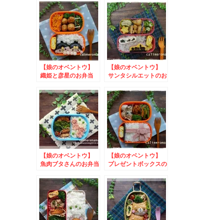
弁当箱プレゼントキャ
ーン
ンペーン
【娘のオベントウ】
【娘のオベントウ】
織姫と彦星のお弁当
サンタシルエットのお
to ジャムで朝トース
弁当
トキャンペーン
【娘のオベントウ】
【娘のオベントウ】
魚肉ブタさんのお弁当
プレゼントボックスの
お弁当