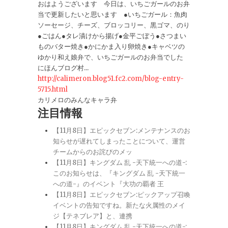
おはようございます 今日は、いちごガールのお弁
当で更新したいと思います ●いちごガール：魚肉
ソーセージ、チーズ、ブロッコリー、黒ゴマ、のり
●ごはん●タレ漬けから揚げ●金平ごぼう●さつまい
ものバター焼き●かにかま入り卵焼き●キャベツの
ゆかり和え娘弁で、いちごガールのお弁当でした
にほんブログ村...
http://calimeron.blog51.fc2.com/blog-entry-
5715.html
カリメロのみんなキャラ弁
注目情報
【11月8日】エピックセブン:メンテナンスのお
知らせが遅れてしまったことについて、運営
チームからのお詫びのメッ
【11月8日】キングダム 乱 -天下統一への道-:
このお知らせは、『キングダム 乱 -天下統一
への道-』のイベント『大功の覇者 王
【11月8日】エピックセブン:ピックアップ召喚
イベントの告知ですね。新たな火属性のメイ
ジ【テネブレア】と、連携
【11月8日】キングダム 乱 -天下統一への道-: