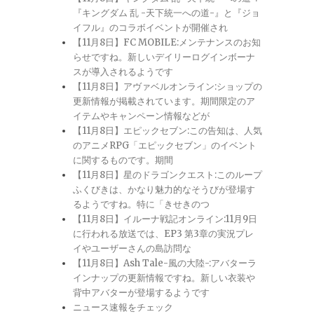
『キングダム 乱 -天下統一への道-』と『ジョ
イフル』のコラボイベントが開催され
【11月8日】FC MOBILE:メンテナンスのお知
らせですね。新しいデイリーログインボーナ
スが導入されるようです
【11月8日】アヴァベルオンライン:ショップの
更新情報が掲載されています。期間限定のア
イテムやキャンペーン情報などが
【11月8日】エピックセブン:この告知は、人気
のアニメRPG「エピックセブン」のイベント
に関するものです。期間
【11月8日】星のドラゴンクエスト:このループ
ふくびきは、かなり魅力的なそうびが登場す
るようですね。特に「きせきのつ
【11月8日】イルーナ戦記オンライン:11月9日
に行われる放送では、EP3 第3章の実況プレ
イやユーザーさんの島訪問な
【11月8日】Ash Tale-風の大陸-:アバターラ
インナップの更新情報ですね。新しい衣装や
背中アバターが登場するようです
ニュース速報をチェック