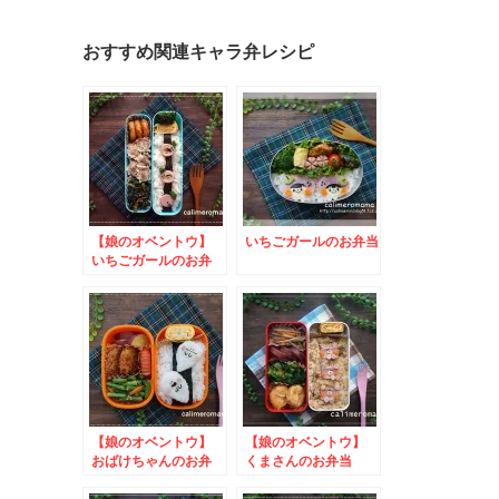
おすすめ関連キャラ弁レシピ
【娘のオベントウ】
いちごガールのお弁当
いちごガールのお弁
当 to みんなでハ
ッピーデコ！キャンペ
ーン
【娘のオベントウ】
【娘のオベントウ】
おばけちゃんのお弁
くまさんのお弁当
当 to 火星料理レ
to クルミで作って
シピコンテスト
みた！キャンペーン