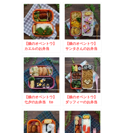
to マンナンライフ
to #恵方巻丸ガブり
新商品記念キャンペー
フォトキャンペーン
ン
【娘のオベントウ】
【娘のオベントウ】
カエルのお弁当
サンタさんのお弁当
to フィールうきう
to イオン中部公式
きイースターキャンペ
Instagramクリスマ
ーン
スキャンペーン
【娘のオベントウ】
【娘のオベントウ】
七夕のお弁当 to
ダッフィーのお弁当
コッタSNSキャンペ
to #手作りチョコに
ーン
憧れてSNSプレゼン
トキャンペーン