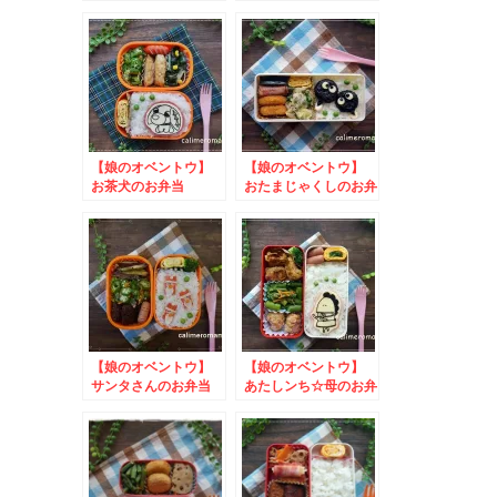
to 信州須藤農園
to １月22日はカレ
100％フルーツおいし
ーの日カレー投稿コン
さ再発見キャンペーン
テスト
【娘のオベントウ】
【娘のオベントウ】
お茶犬のお弁当
おたまじゃくしのお弁
to フルーチェアイ
当 to コスタのフ
ス投稿キャンペーン
ォトキャンペーン
2024
【娘のオベントウ】
【娘のオベントウ】
サンタさんのお弁当
あたしンち☆母のお弁
to 上進漬物写真投
当 to タリーdeレ
稿キャンペーン
シピコンテスト