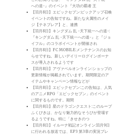
への道-』のイベント『大功の覇者 王
【11月8日】エピックセブン:ピックアップ召喚
イベントの告知ですね。新たな火属性のメイ
ジ【テネブレア】と、連携
【11月8日】キングダム 乱 -天下統一への道-:
『キングダム 乱 -天下統一への道-』と『ジョ
イフル』のコラボイベントが開催され
【11月8日】FC MOBILE:メンテナンスのお知
らせですね。新しいデイリーログインボーナ
スが導入されるようです
【11月8日】アヴァベルオンライン:ショップの
更新情報が掲載されています。期間限定のア
イテムやキャンペーン情報などが
【11月8日】エピックセブン:この告知は、人気
のアニメRPG「エピックセブン」のイベント
に関するものです。期間
【11月8日】星のドラゴンクエスト:このループ
ふくびきは、かなり魅力的なそうびが登場す
るようですね。特に「きせきのつ
【11月8日】イルーナ戦記オンライン:11月9日
に行われる放送では、EP3 第3章の実況プレ