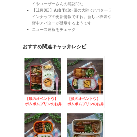
イやユーザーさんの島訪問な
【11月8日】Ash Tale-風の大陸-:アバターラ
インナップの更新情報ですね。新しい衣装や
背中アバターが登場するようです
ニュース速報をチェック
おすすめ関連キャラ弁レシピ
【娘のオベントウ】
【娘のオベントウ】
ポムポムプリンのお弁
ポムポムプリンのお弁
当 to バースデー
当 to ひかり味噌
ケーキ
我が家の味噌鍋を投稿
しようキャンペーン