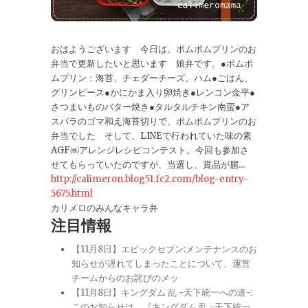
おはようございます 今日は、ポムポムプリンのお
弁当で更新したいと思います 娘弁です。●ポムポ
ムプリン：海苔、チェダーチーズ、ハム●ごはん、
グリンピース●かにかま入り卵焼き●レンコン金平●
さつまいものバター焼き●タルタルチキン南蛮●ア
スパラのゴマ和え海苔切りで、ポムポムプリンのお
弁当でした そして、LINEで行われていた味の素
AGF㈱アレンジレシピコンテスト。今回も参加さ
せてもらっていたのですが、当選し、賞品が届...
http://calimeron.blog51.fc2.com/blog-entry-
5675.html
カリメロのみんなキャラ弁
注目情報
【11月8日】エピックセブン:メンテナンスのお
知らせが遅れてしまったことについて、運営
チームからのお詫びのメッ
【11月8日】キングダム 乱 -天下統一への道-:
このお知らせは、『キングダム 乱 -天下統一