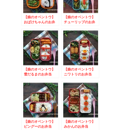
【娘のオベントウ】
【娘のオベントウ】
おばけちゃんのお弁
チューリップのお弁
当 to 火星料理レ
当 to コッタSNS
シピコンテスト
キャンペーン
【娘のオベントウ】
【娘のオベントウ】
雪だるまのお弁当
ニワトリのお弁当
to #つや姫のある風
to おうちごはん９
景
周年のプレゼントキャ
ンペーン
【娘のオベントウ】
【娘のオベントウ】
ピングーのお弁当
みかんのお弁当