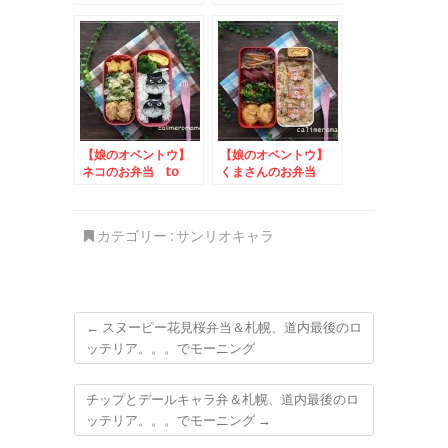
to フィール×キュー
ピーうきうきイースタ
ー
【娘のオベントウ】
【娘のオベントウ】
ネコのお弁当 to
くまさんのお弁当
「パン好きの牛乳」を
to クルミで作って
みつけて投稿しよう！
みた！キャンペーン
キャンペーン
カテゴリー :
サンリオキャラ
←
スヌーピー花見桜弁当＆札幌、道内最後のロ
ッテリア。。。でモーニング
チップとデールキャラ弁＆札幌、道内最後のロ
ッテリア。。。でモーニング
→