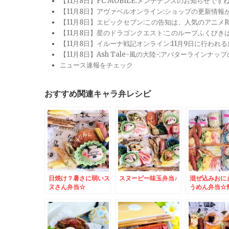
【11月8日】FC MOBILE:メンテナンスのお知らせ
【11月8日】アヴァベルオンライン:ショップの更新情
【11月8日】エピックセブン:この告知は、人気のアニ
【11月8日】星のドラゴンクエスト:このループふくび
【11月8日】イルーナ戦記オンライン:11月9日に行われ
【11月8日】Ash Tale-風の大陸-:アバターライ
ニュース速報をチェック
おすすめ関連キャラ弁レシピ
日焼け？暑さに弱いス
スヌーピー味玉弁当♪
混ぜ込みおに
ヌさん弁当☆
うめん弁当☆
ーピーデコ弁