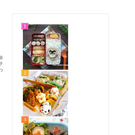
会
子
つ