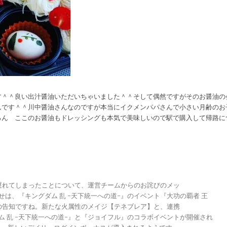
す＾＾良い出汁醤油いただいちゃいました＾＾そして偶然ですがそのお醤油の
んです＾＾川中醤油さんなのですが本当にイクメンパパさんで小さい月齢のお
ろん ここのお醤油もドレッシングも本気で美味しいので駅で購入して帰路に
が遅れてしまったことについて、運営チームからのお詫びのメッ
らせは、『キングダム 乱 -天下統一への道-』のイベント『大功の覇者 王
トの告知ですね。新たな火属性のメイジ【テネブレア】と、連携
グダム 乱 -天下統一への道-』と『ジョイフル』のコラボイベントが開催され