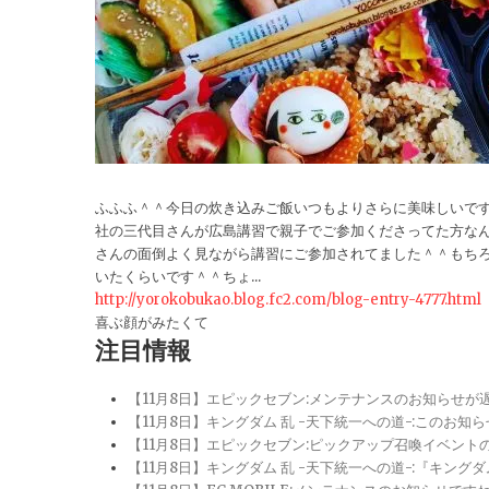
ふふふ＾＾今日の炊き込みご飯いつもよりさらに美味しいで
社の三代目さんが広島講習で親子でご参加くださってた方な
さんの面倒よく見ながら講習にご参加されてました＾＾もち
いたくらいです＾＾ちょ...
http://yorokobukao.blog.fc2.com/blog-entry-4777.html
喜ぶ顔がみたくて
注目情報
【11月8日】エピックセブン:メンテナンスのお知らせ
【11月8日】キングダム 乱 -天下統一への道-:このお知
【11月8日】エピックセブン:ピックアップ召喚イベン
【11月8日】キングダム 乱 -天下統一への道-:『キン