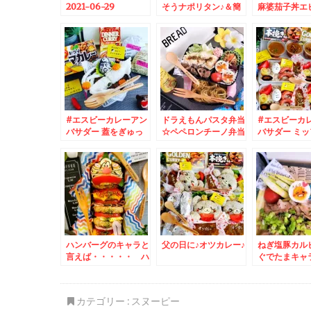
2021-06-29
そうナポリタン♪＆簡
麻婆茄子丼エ
09:49:20
単料理でおうちごはん
のハーフ＆ハ
♪
♪
#エスビーカレーアン
ドラえもんパスタ弁当
#エスビーカ
バサダー 蓋をぎゅっ
☆ペペロンチーノ弁当
バサダー ミ
としめる#シーフード
☆
カレー弁当☆
カレー ( ´艸｀)
ハンバーグのキャラと
父の日に♪オツカレー♪
ねぎ塩豚カル
言えば・・・・・ ハ
ぐでたまキャ
ンバーガー弁当♪
たけのこ
カテゴリー :
スヌーピー