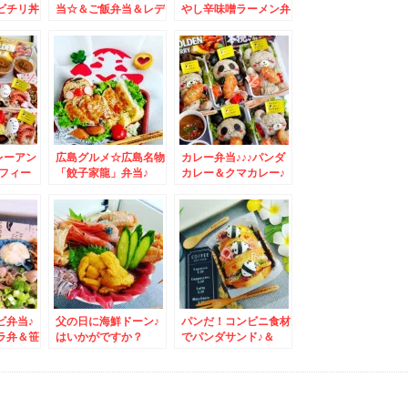
ビチリ丼
当☆＆ご飯弁当＆レデ
やし辛味噌ラーメン弁
ーフ弁当
ィース弁当☆＆ナルコ
当♪
ーヒーさんで♪
レーアン
広島グルメ☆広島名物
カレー弁当♪♪♪パンダ
ッフィー
「餃子家龍」弁当♪
カレー＆クマカレー♪
ビ弁当♪
父の日に海鮮ドーン♪
パンだ！コンビニ食材
ラ弁＆笹
はいかがですか？
でパンダサンド♪＆
SASARU記事更新し
ました＾＾