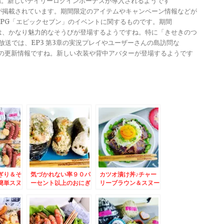
ですね。新しいデイリーログインボーナスが導入されるようです
報が掲載されています。期間限定のアイテムやキャンペーン情報などが
メRPG「エピックセブン」のイベントに関するものです。期間
きは、かなり魅力的なそうびが登場するようですね。特に「きせきのつ
る放送では、EP3 第3章の実況プレイやユーザーさんの島訪問な
ンナップの更新情報ですね。新しい衣装や背中アバターが登場するようです
ぎり＆そ
気づかれない率９０パ
カツオ漬け丼♪チャー
簡単スヌ
ーセント以上のおにぎ
リーブラウン＆スヌー
♪
り（( ´艸｀)
ピー☆リモートランチ
#SASARU
♪