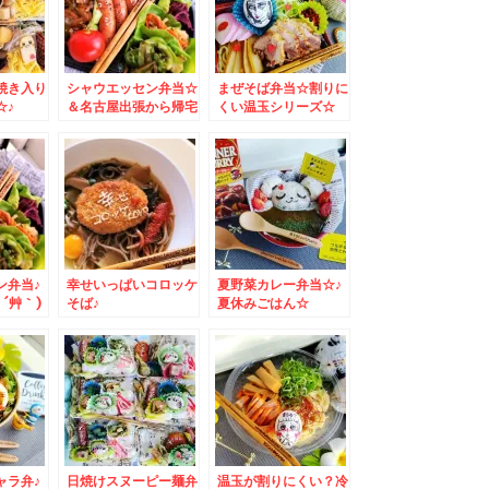
焼き入り
シャウエッセン弁当☆
まぜそば弁当☆割りに
☆♪
＆名古屋出張から帰宅
くい温玉シリーズ☆
しました＾＾
ン弁当♪
幸せいっぱいコロッケ
夏野菜カレー弁当☆♪
´艸｀)
そば♪
夏休みごはん☆
ャラ弁♪
日焼けスヌーピー麺弁
温玉が割りにくい？冷