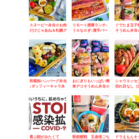
スヌーピー弁当☆お肉
リモート授業ランチ♪
ぐでたま玉子
だけじゃあね＆札幌グ
う☆な☆ぎ♪漢字バー
そうめん弁当
ルメ～麺スタグラム☆
ジョン＆札幌名店ラン
チ☆
和風卸ハンバーグ弁当
おにぎりもいっぱい簡
シャウエッセ
♪ダッフィーキャラ弁
単デコそうめん弁当☆
切れ目なし（( 
☆＆起きてるｗｗ
シンプルデコ
喜ぶ顔がみたくて
呪術廻戦 五条悟ごち
ドラえもんキ