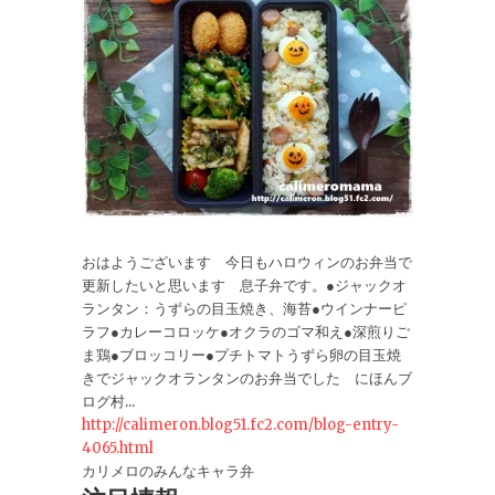
おはようございます 今日もハロウィンのお弁当で
更新したいと思います 息子弁です。●ジャックオ
ランタン：うずらの目玉焼き、海苔●ウインナーピ
ラフ●カレーコロッケ●オクラのゴマ和え●深煎りご
ま鶏●ブロッコリー●プチトマトうずら卵の目玉焼
きでジャックオランタンのお弁当でした にほんブ
ログ村...
http://calimeron.blog51.fc2.com/blog-entry-
4065.html
カリメロのみんなキャラ弁