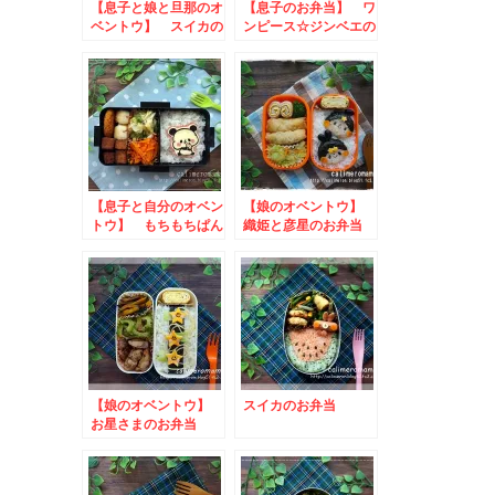
【息子と娘と旦那のオ
【息子のお弁当】 ワ
ベントウ】 スイカの
ンピース☆ジンベエの
お弁当
お弁当
【息子と自分のオベン
【娘のオベントウ】
トウ】 もちもちぱん
織姫と彦星のお弁当
だのお弁当
【娘のオベントウ】
スイカのお弁当
お星さまのお弁当