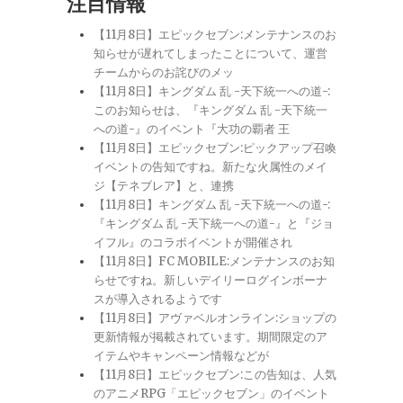
注目情報
【11月8日】エピックセブン:メンテナンスのお
知らせが遅れてしまったことについて、運営
チームからのお詫びのメッ
【11月8日】キングダム 乱 -天下統一への道-:
このお知らせは、『キングダム 乱 -天下統一
への道-』のイベント『大功の覇者 王
【11月8日】エピックセブン:ピックアップ召喚
イベントの告知ですね。新たな火属性のメイ
ジ【テネブレア】と、連携
【11月8日】キングダム 乱 -天下統一への道-:
『キングダム 乱 -天下統一への道-』と『ジョ
イフル』のコラボイベントが開催され
【11月8日】FC MOBILE:メンテナンスのお知
らせですね。新しいデイリーログインボーナ
スが導入されるようです
【11月8日】アヴァベルオンライン:ショップの
更新情報が掲載されています。期間限定のア
イテムやキャンペーン情報などが
【11月8日】エピックセブン:この告知は、人気
のアニメRPG「エピックセブン」のイベント