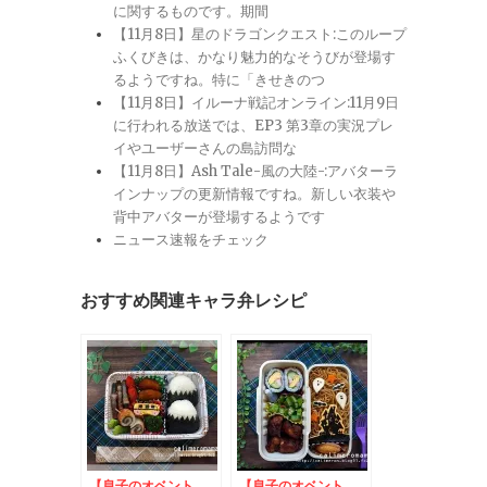
に関するものです。期間
【11月8日】星のドラゴンクエスト:このループ
ふくびきは、かなり魅力的なそうびが登場す
るようですね。特に「きせきのつ
【11月8日】イルーナ戦記オンライン:11月9日
に行われる放送では、EP3 第3章の実況プレ
イやユーザーさんの島訪問な
【11月8日】Ash Tale-風の大陸-:アバターラ
インナップの更新情報ですね。新しい衣装や
背中アバターが登場するようです
ニュース速報をチェック
おすすめ関連キャラ弁レシピ
【息子のオベント
【息子のオベント