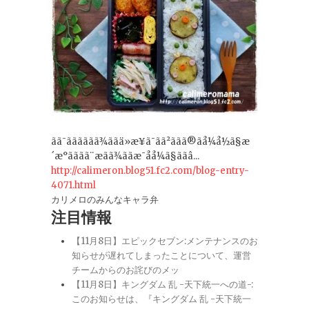
ãã¯ãããããã¾ããä»æ¥ã¯ãã²ããã®ãå¼å½ã§æ
´æ°ãããã¨æãã¾ããæ¯å­å¼ã§ããâ...
http://calimeron.blog51.fc2.com/blog-entry-
4071.html
カリメロのみんなキャラ弁
注目情報
【11月8日】エピックセブン:メンテナンスのお
知らせが遅れてしまったことについて、運営
チームからのお詫びのメッ
【11月8日】キングダム 乱 -天下統一への道-:
このお知らせは、『キングダム 乱 -天下統一