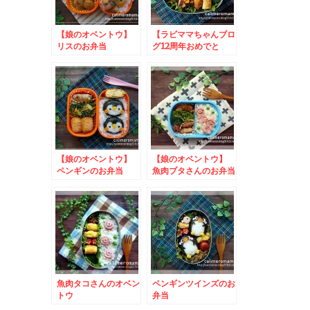
【娘のオベントウ】
【ラビママちゃんブロ
リスのお弁当
グ12周年おめでと
う！】 うさぎさんの
お弁当
【娘のオベントウ】
【娘のオベントウ】
ペンギンのお弁当
魚肉ブタさんのお弁当
魚肉タコさんのオベン
ペンギンツインズのお
トウ
弁当