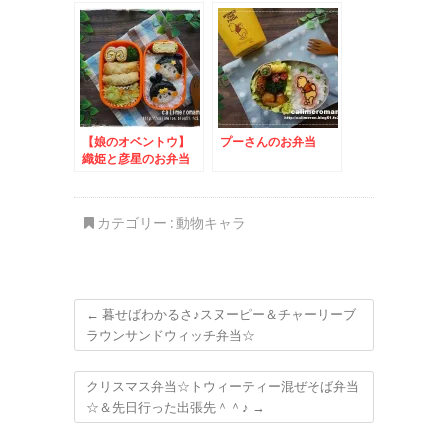
【娘のオベントウ】
プーさんのお弁当
織姫と彦星のお弁当
カテゴリー :
動物キャラ
←
暮せばわかるさ♪スヌーピー＆チャーリーブ
ラウンサンドウィッチ弁当☆
クリスマス弁当☆トウィーティー混ぜそば弁当
☆＆先日行った出張先＾＾♪
→