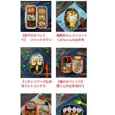
【息子のオベント
梅雨弁☆レインコート
ウ】 ジャックオラン
くまちゃんのお弁当
タンの弁当
【ニチレイフーズお弁
【娘のオベントウ】
当フォトコンテス
栗くんのお弁当toう
ト】 フクロウのお弁
さぎ大福
当とこいのぼりのお弁
当