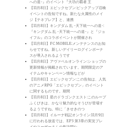
への道-』のイベント『大功の覇者 王
【11月8日】エピックセブン:ピックアップ召喚
イベントの告知ですね。新たな火属性のメイ
ジ【テネブレア】と、連携
【11月8日】キングダム 乱 -天下統一への道-:
『キングダム 乱 -天下統一への道-』と『ジョ
イフル』のコラボイベントが開催され
【11月8日】FC MOBILE:メンテナンスのお知
らせですね。新しいデイリーログインボーナ
スが導入されるようです
【11月8日】アヴァベルオンライン:ショップの
更新情報が掲載されています。期間限定のア
イテムやキャンペーン情報などが
【11月8日】エピックセブン:この告知は、人気
のアニメRPG「エピックセブン」のイベント
に関するものです。期間
【11月8日】星のドラゴンクエスト:このループ
ふくびきは、かなり魅力的なそうびが登場す
るようですね。特に「きせきのつ
【11月8日】イルーナ戦記オンライン:11月9日
に行われる放送では、EP3 第3章の実況プレ
イやユーザーさんの島訪問な