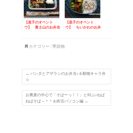
【息子のオベント
【息子のオベント
ウ】 富士山のお弁当
ウ】 ちいかわのお弁
当
カテゴリー :
季節物
←
パンダとアザラシのお弁当♪＆動物キャラ弁
☆
お蕎麦の中心で「そばーっ！！」と叫ぶ♪ねば
ねばそば～＾＾＆終活パソコン編
→