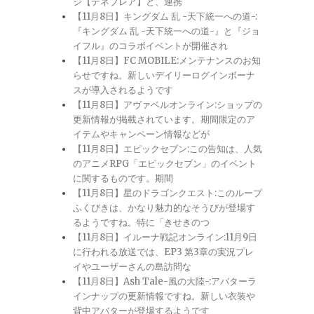
ジ【テネブレア】と、連携
【11月8日】キングダム 乱 -天下統一への道-:
『キングダム 乱 -天下統一への道-』と『ジョ
イフル』のコラボイベントが開催され
【11月8日】FC MOBILE:メンテナンスのお知
らせですね。新しいデイリーログインボーナ
スが導入されるようです
【11月8日】アヴァベルオンライン:ショップの
更新情報が掲載されています。期間限定のア
イテムやキャンペーン情報などが
【11月8日】エピックセブン:この告知は、人気
のアニメRPG「エピックセブン」のイベント
に関するものです。期間
【11月8日】星のドラゴンクエスト:このループ
ふくびきは、かなり魅力的なそうびが登場す
るようですね。特に「きせきのつ
【11月8日】イルーナ戦記オンライン:11月9日
に行われる放送では、EP3 第3章の実況プレ
イやユーザーさんの島訪問な
【11月8日】Ash Tale-風の大陸-:アバターラ
インナップの更新情報ですね。新しい衣装や
背中アバターが登場するようです