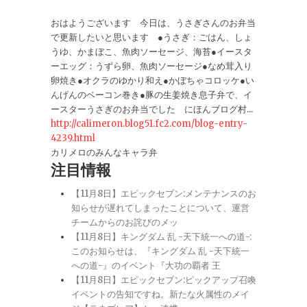
おはようございます 今日は、うさぎさんのお弁当
で更新したいと思います ●うさぎ：ごはん、しょ
うゆ、かまぼこ、魚肉ソーセージ、海苔●イースタ
ーエッグ：うずら卵、魚肉ソーセージ●なめ茸入り
卵焼き●オクラのゆかり和え●かぼちゃコロッケ●い
んげんのベーコン巻き●豚の生姜焼き息子弁で、イ
ースターうさぎのお弁当でした にほんブログ村...
http://calimeron.blog51.fc2.com/blog-entry-
4239.html
カリメロのみんなキャラ弁
注目情報
【11月8日】エピックセブン:メンテナンスのお
知らせが遅れてしまったことについて、運営
チームからのお詫びのメッ
【11月8日】キングダム 乱 -天下統一への道-:
このお知らせは、『キングダム 乱 -天下統一
への道-』のイベント『大功の覇者 王
【11月8日】エピックセブン:ピックアップ召喚
イベントの告知ですね。新たな火属性のメイ