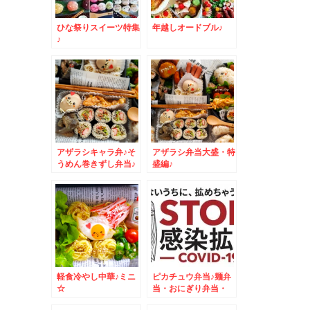
ひな祭りスイーツ特集
年越しオードブル♪
♪
アザラシキャラ弁♪そ
アザラシ弁当大盛・特
うめん巻きずし弁当♪
盛編♪
軽食冷やし中華♪ミニ
ピカチュウ弁当♪麺弁
☆
当・おにぎり弁当・
MIX弁当・おかず