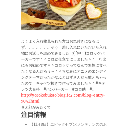
よくよく入れ物見られた方はお気付きになるは
ず。。。。。。。そう 差し入れにいただいた入れ
物にお返しを詰めてみました（( ´艸｀)コロッケバ
ーガーです＾＾コロ助仕立てにしました＾＾ 行楽
にもお勧めです＾＾コロッケってなんで無性に食べ
たくなるんだろう～＾＾ちなみにアニメのエンディ
ングテーマだったかなふと口ずさんだら歌えちゃっ
たので キャベツ抜きで作ってみました＾＾#キテ
レツ大百科 #ハンバーガー #コロ助 #...
http://yorokobukao.blog.fc2.com/blog-entry-
5041.html
喜ぶ顔がみたくて
注目情報
【11月8日】エピックセブン:メンテナンスのお