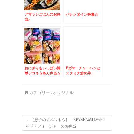
アザラシごはんのお弁
バレンタイン特集☆
当♪
おにぎりもいっぱい簡
fight！チャーハンと
単デコそうめん弁当☆
スタミナ炒め丼♪
カテゴリー :
オリジナル
←
【息子のオベントウ】 SPY×FAMILY☆ロ
イド・フォージャーのお弁当