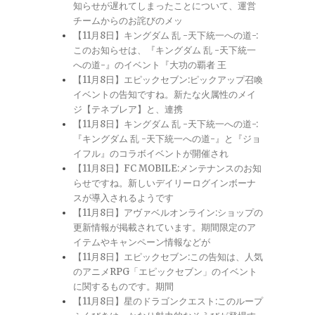
知らせが遅れてしまったことについて、運営
チームからのお詫びのメッ
【11月8日】キングダム 乱 -天下統一への道-:
このお知らせは、『キングダム 乱 -天下統一
への道-』のイベント『大功の覇者 王
【11月8日】エピックセブン:ピックアップ召喚
イベントの告知ですね。新たな火属性のメイ
ジ【テネブレア】と、連携
【11月8日】キングダム 乱 -天下統一への道-:
『キングダム 乱 -天下統一への道-』と『ジョ
イフル』のコラボイベントが開催され
【11月8日】FC MOBILE:メンテナンスのお知
らせですね。新しいデイリーログインボーナ
スが導入されるようです
【11月8日】アヴァベルオンライン:ショップの
更新情報が掲載されています。期間限定のア
イテムやキャンペーン情報などが
【11月8日】エピックセブン:この告知は、人気
のアニメRPG「エピックセブン」のイベント
に関するものです。期間
【11月8日】星のドラゴンクエスト:このループ