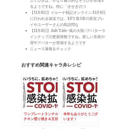
ふくびきは、かなり魅力的なそうびが登場す
るようですね。特に「きせきのつ
【11月8日】イルーナ戦記オンライン:11月9日
に行われる放送では、EP3 第3章の実況プレ
イやユーザーさんの島訪問な
【11月8日】Ash Tale-風の大陸-:アバターラ
インナップの更新情報ですね。新しい衣装や
背中アバターが登場するようです
ニュース速報をチェック
おすすめ関連キャラ弁レシピ
ワンプレートランチ☆
本年もありがとうござ
チキン照り焼き＆五目
います！
御飯焼きおにぎりプレ
ート☆