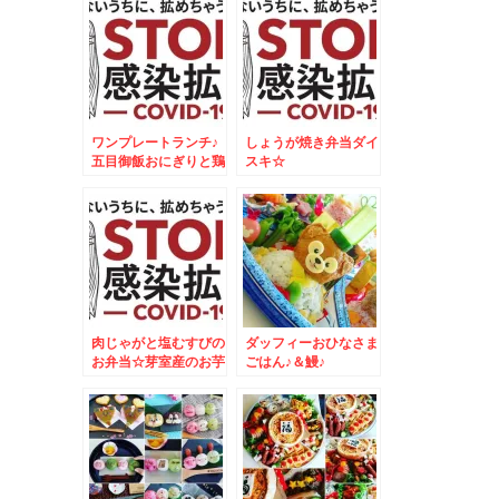
ワンプレートランチ♪
しょうが焼き弁当ダイ
五目御飯おにぎりと鶏
スキ☆
肉のオレンジ焼♪
肉じゃがと塩むすびの
ダッフィーおひなさま
お弁当☆芽室産のお芋
ごはん♪＆鰻♪
が美味しすぎる～～～
～＾＾