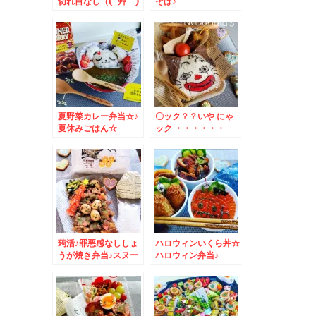
切れ目なし（( ´艸｀)
そば♪
シンプルデコ
夏野菜カレー弁当☆♪
〇ック？？いや にゃ
夏休みごはん☆
ック ・・・・・・
蒟活♪罪悪感なししょ
ハロウィンいくら丼☆
うが焼き弁当♪スヌー
ハロウィン弁当♪
ピーキャラ弁♪