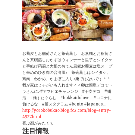
お蕎麦とお稲荷さんと茶碗蒸し お素麵とお稲荷さ
んと茶碗蒸しおかずはウィンナーと里芋とシイタケ
と手結び蒟蒻と大根のおでん風煮お蕎麦は塩スープ
と辛めのひき肉の台湾風♪ 茶碗蒸しはシイタケ、
鶏肉、わかめ、かまぼこ入り♪栗ではないです＾＾
我が家はじゃがいも入れます＾＾卵は簡単デコでト
ラさんに♪#アマビエチャレンジ #干支デコ #麺
活 #麺すたぐらむ #hokkaidolove #コロナに
負けるな #麺スタグラム #bento #japanes...
http://yorokobukao.blog.fc2.com/blog-entry-
4927.html
喜ぶ顔がみたくて
注目情報