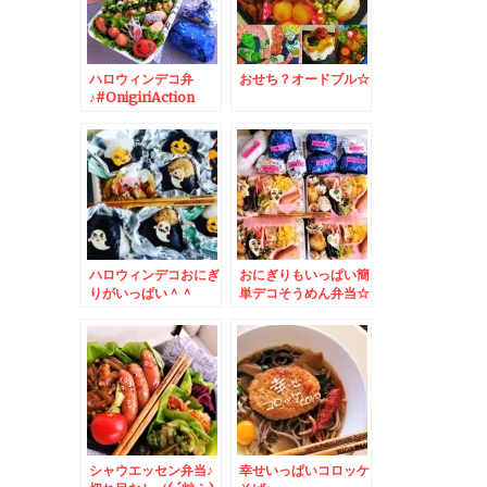
ハロウィンデコ弁
おせち？オードブル☆
♪#OnigiriAction
ハロウィンデコおにぎ
おにぎりもいっぱい簡
りがいっぱい＾＾
単デコそうめん弁当☆
シャウエッセン弁当♪
幸せいっぱいコロッケ