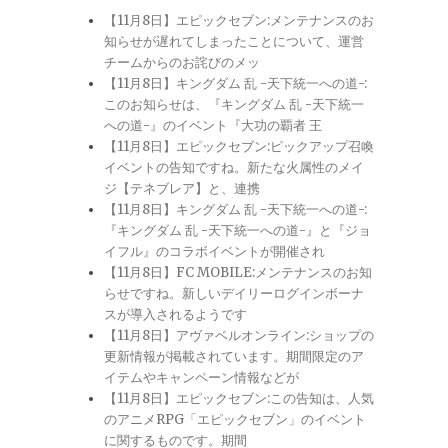
【11月8日】エピックセブン:メンテナンスのお
知らせが遅れてしまったことについて、運営
チームからのお詫びのメッ
【11月8日】キングダム 乱 -天下統一への道-:
このお知らせは、『キングダム 乱 -天下統一
への道-』のイベント『大功の覇者 王
【11月8日】エピックセブン:ピックアップ召喚
イベントの告知ですね。新たな火属性のメイ
ジ【テネブレア】と、連携
【11月8日】キングダム 乱 -天下統一への道-:
『キングダム 乱 -天下統一への道-』と『ジョ
イフル』のコラボイベントが開催され
【11月8日】FC MOBILE:メンテナンスのお知
らせですね。新しいデイリーログインボーナ
スが導入されるようです
【11月8日】アヴァベルオンライン:ショップの
更新情報が掲載されています。期間限定のア
イテムやキャンペーン情報などが
【11月8日】エピックセブン:この告知は、人気
のアニメRPG「エピックセブン」のイベント
に関するものです。期間