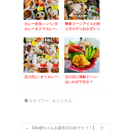
カレー弁当♪♪♪パンダ
簡単コーンアイスの作
カレー＆クマカレー♪
り方☆デコおかずレシ
ピ
父の日に♪オツカレー♪
父の日に海鮮ドーン♪
はいかがですか？
カテゴリー :
オリジナル
←
【mojiちゃんお誕生日おめでとう！】 ピ