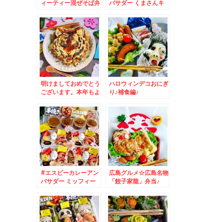
ィーティー混ぜそば弁
バサダー くまさんキ
当☆＆先日行った出張
ャラカレー☆#和風カ
先＾＾♪
レー #お月見カレー
明けましておめでとう
ハロウィンデコおにぎ
ございます。本年もよ
り♪補食編♪
ろしくお願い申し上げ
ます。寅年お好み焼ア
ート♪
#エスビーカレーアン
広島グルメ☆広島名物
バサダー ミッフィー
「餃子家龍」弁当♪
カレー弁当☆