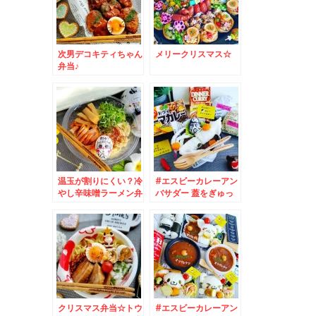
次男デコキティちゃん
メリークリスマス☆
弁当♪
温玉が割りにくい？冷
#エスビーカレーアン
やし辛味噌ラーメン弁
バサダー 蓋をぎゅっ
当♪
としめる#シーフード
カレー ( ´艸｀)
クリスマス弁当☆トウ
#エスビーカレーアン