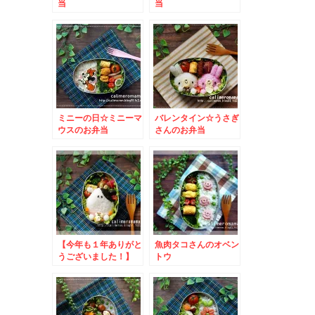
当
当
ミニーの日☆ミニーマ
バレンタイン☆うさぎ
ウスのお弁当
さんのお弁当
【今年も１年ありがと
魚肉タコさんのオベン
うございました！】
トウ
うしくんのお弁当