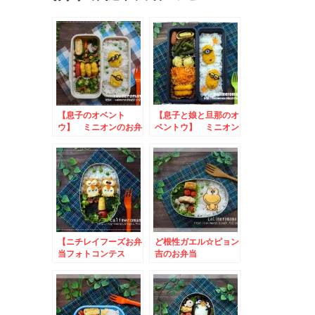
【息子のオベント
【息子と娘と旦那のオ
ウ】 ミニオンのお弁
ベントウ】 ミニオン
当
のお弁当
【ニチレイフーズお弁
ど根性ガエル☆ピョン
当フォトコンテス
吉のお弁当
ト】 フクロウのお弁
当とこいのぼりのお弁
当