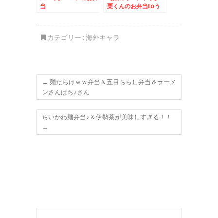
当
栗くんのお弁当toう
さぎ大福
カテゴリー :
海外キャラ
←
麺だらけｗｗ弁当＆五目ちらし弁当＆ラーメ
ンさんぱち♪さん
ちいかわ麺弁当♪＆伊勢茶が美味しすぎる！！
→