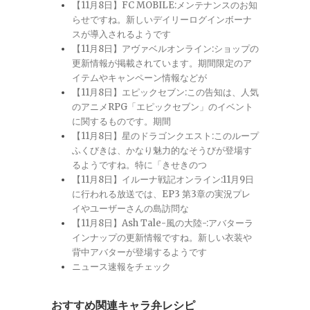
【11月8日】FC MOBILE:メンテナンスのお知
らせですね。新しいデイリーログインボーナ
スが導入されるようです
【11月8日】アヴァベルオンライン:ショップの
更新情報が掲載されています。期間限定のア
イテムやキャンペーン情報などが
【11月8日】エピックセブン:この告知は、人気
のアニメRPG「エピックセブン」のイベント
に関するものです。期間
【11月8日】星のドラゴンクエスト:このループ
ふくびきは、かなり魅力的なそうびが登場す
るようですね。特に「きせきのつ
【11月8日】イルーナ戦記オンライン:11月9日
に行われる放送では、EP3 第3章の実況プレ
イやユーザーさんの島訪問な
【11月8日】Ash Tale-風の大陸-:アバターラ
インナップの更新情報ですね。新しい衣装や
背中アバターが登場するようです
ニュース速報をチェック
おすすめ関連キャラ弁レシピ