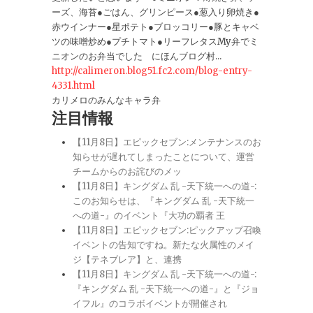
ーズ、海苔●ごはん、グリンピース●葱入り卵焼き●
赤ウインナー●星ポテト●ブロッコリー●豚とキャベ
ツの味噌炒め●プチトマト●リーフレタスMy弁でミ
ニオンのお弁当でした にほんブログ村...
http://calimeron.blog51.fc2.com/blog-entry-
4331.html
カリメロのみんなキャラ弁
注目情報
【11月8日】エピックセブン:メンテナンスのお
知らせが遅れてしまったことについて、運営
チームからのお詫びのメッ
【11月8日】キングダム 乱 -天下統一への道-:
このお知らせは、『キングダム 乱 -天下統一
への道-』のイベント『大功の覇者 王
【11月8日】エピックセブン:ピックアップ召喚
イベントの告知ですね。新たな火属性のメイ
ジ【テネブレア】と、連携
【11月8日】キングダム 乱 -天下統一への道-:
『キングダム 乱 -天下統一への道-』と『ジョ
イフル』のコラボイベントが開催され