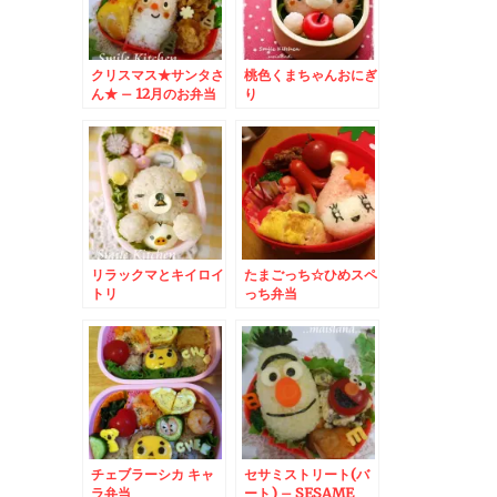
クリスマス★サンタさ
桃色くまちゃんおにぎ
ん★ – 12月のお弁当
り
はサンタクロースで決
まり☆
リラックマとキイロイ
たまごっち☆ひめスペ
トリ
っち弁当
チェブラーシカ キャ
セサミストリート(バ
ラ弁当
ート) – SESAME