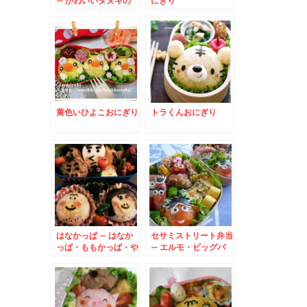
– かわいいタヌキの
にぎり
全身キャラ★
黄色いひよこおにぎり
トラくんおにぎり
はなかっぱ – はなか
セサミストリート弁当
っぱ・ももかっぱ・や
– エルモ・ビッグバ
まのふじ・ツネナリみ
ード・オスカー・アー
んな集合弁当♪
ニー・バード大集合