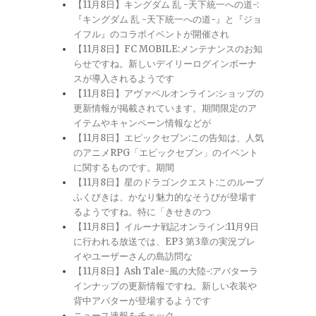
【11月8日】キングダム 乱 -天下統一への道-:
『キングダム 乱 -天下統一への道-』と『ジョ
イフル』のコラボイベントが開催され
【11月8日】FC MOBILE:メンテナンスのお知
らせですね。新しいデイリーログインボーナ
スが導入されるようです
【11月8日】アヴァベルオンライン:ショップの
更新情報が掲載されています。期間限定のア
イテムやキャンペーン情報などが
【11月8日】エピックセブン:この告知は、人気
のアニメRPG「エピックセブン」のイベント
に関するものです。期間
【11月8日】星のドラゴンクエスト:このループ
ふくびきは、かなり魅力的なそうびが登場す
るようですね。特に「きせきのつ
【11月8日】イルーナ戦記オンライン:11月9日
に行われる放送では、EP3 第3章の実況プレ
イやユーザーさんの島訪問な
【11月8日】Ash Tale-風の大陸-:アバターラ
インナップの更新情報ですね。新しい衣装や
背中アバターが登場するようです
ニュース速報をチェック