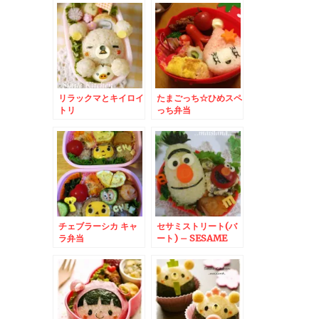
まり☆
リラックマとキイロイ
たまごっち☆ひめスペ
トリ
っち弁当
チェブラーシカ キャ
セサミストリート(バ
ラ弁当
ート) – SESAME
STREETから
BERT☆