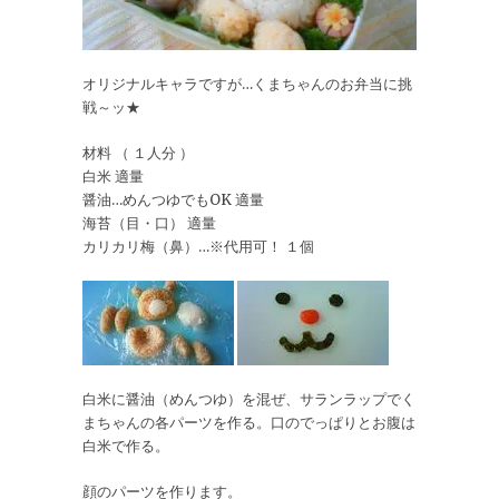
オリジナルキャラですが…くまちゃんのお弁当に挑
戦～ッ★
材料 （ １人分 ）
白米 適量
醤油…めんつゆでもOK 適量
海苔（目・口） 適量
カリカリ梅（鼻）…※代用可！ １個
白米に醤油（めんつゆ）を混ぜ、サランラップでく
まちゃんの各パーツを作る。口のでっぱりとお腹は
白米で作る。
顔のパーツを作ります。