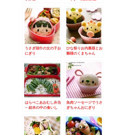
STREETから
BERT☆
うさぎ頭巾の女の子お
ひな祭りお内裏様とお
にぎり
雛様のくまちゃん
はらぺこあおむし弁当
魚肉ソーセージでうさ
– 絵本の中の食いし
ぎちゃんおにぎり
ん坊