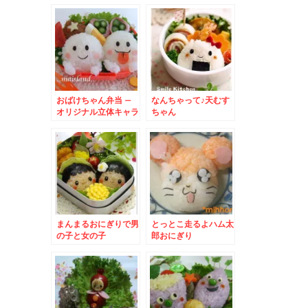
い♪
おばけちゃん弁当 –
なんちゃって♪天むす
オリジナル立体キャラ
ちゃん
のハロウィン弁当♪
まんまるおにぎりで男
とっとこ走るよハム太
の子と女の子
郎おにぎり