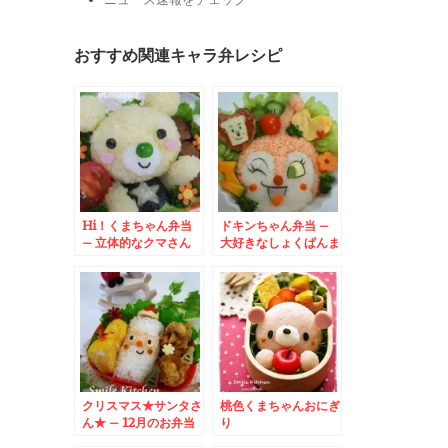
おすすめ関連キャラ弁レシピ
Hi！くまちゃん弁当
ドキンちゃん弁当 –
– 立体的なクマさん
大好きなしょくぱんま
が可愛い☆
んさまと一緒♪
クリスマス★サンタさ
桃色くまちゃんおにぎ
ん★ – 12月のお弁当
り
はサンタクロースで決