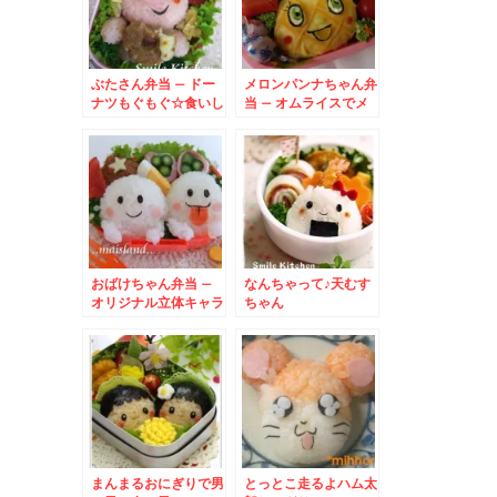
ぶたさん弁当 – ドー
メロンパンナちゃん弁
ナツもぐもぐ☆食いし
当 – オムライスでメ
ん坊の豚ちゃんが可愛
ロメロパンチ～★
い♪
おばけちゃん弁当 –
なんちゃって♪天むす
オリジナル立体キャラ
ちゃん
のハロウィン弁当♪
まんまるおにぎりで男
とっとこ走るよハム太