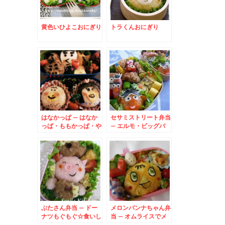
黄色いひよこおにぎり
トラくんおにぎり
はなかっぱ – はなか
セサミストリート弁当
っぱ・ももかっぱ・や
– エルモ・ビッグバ
まのふじ・ツネナリみ
ード・オスカー・アー
んな集合弁当♪
ニー・バード大集合
ぶたさん弁当 – ドー
メロンパンナちゃん弁
ナツもぐもぐ☆食いし
当 – オムライスでメ
ん坊の豚ちゃんが可愛
ロメロパンチ～★