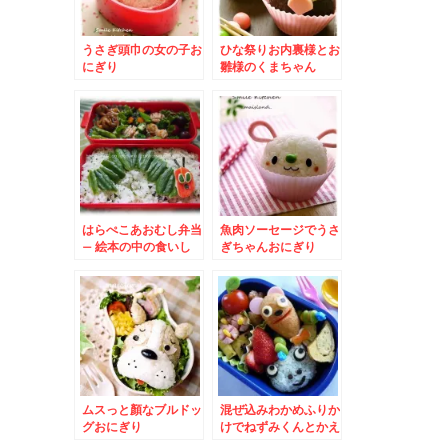
うさぎ頭巾の女の子お
ひな祭りお内裏様とお
にぎり
雛様のくまちゃん
はらぺこあおむし弁当
魚肉ソーセージでうさ
– 絵本の中の食いし
ぎちゃんおにぎり
ん坊
ムスっと顏なブルドッ
混ぜ込みわかめふりか
グおにぎり
けでねずみくんとかえ
るのケロンパ