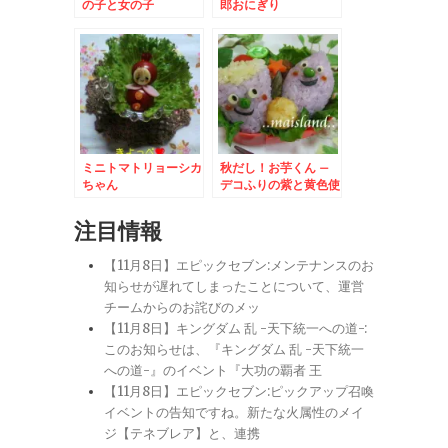
の子と女の子
郎おにぎり
ミニトマトリョーシカ
秋だし！お芋くん –
ちゃん
デコふりの紫と黄色使
用★食欲の秋弁当
注目情報
【11月8日】エピックセブン:メンテナンスのお
知らせが遅れてしまったことについて、運営
チームからのお詫びのメッ
【11月8日】キングダム 乱 -天下統一への道-:
このお知らせは、『キングダム 乱 -天下統一
への道-』のイベント『大功の覇者 王
【11月8日】エピックセブン:ピックアップ召喚
イベントの告知ですね。新たな火属性のメイ
ジ【テネブレア】と、連携