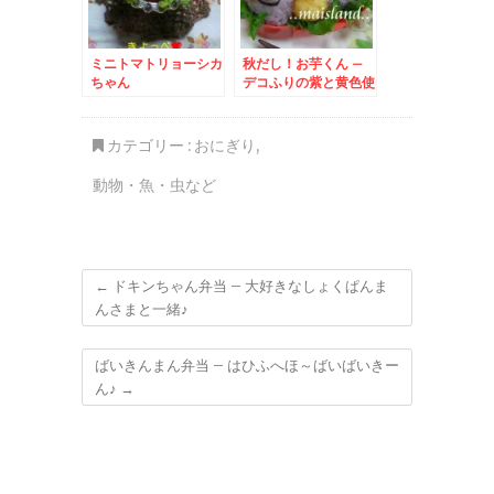
ミニトマトリョーシカ
秋だし！お芋くん –
ちゃん
デコふりの紫と黄色使
用★食欲の秋弁当
カテゴリー :
おにぎり
,
動物・魚・虫など
←
ドキンちゃん弁当 – 大好きなしょくぱんま
んさまと一緒♪
ばいきんまん弁当 – はひふへほ～ばいばいきー
ん♪
→