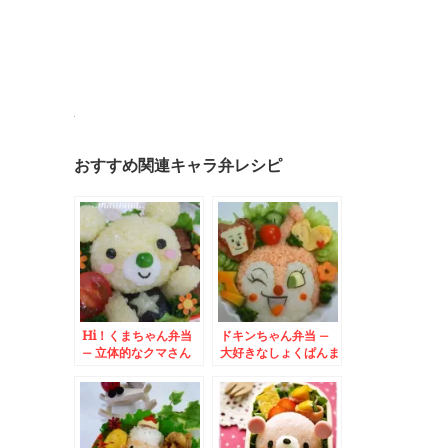
おすすめ関連キャラ弁レシピ
Hi！くまちゃん弁当
ドキンちゃん弁当 –
– 立体的なクマさん
大好きなしょくぱんま
が可愛い☆
んさまと一緒♪