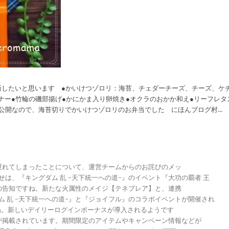
新したいと思います ●かいけつゾロリ：海苔、チェダーチーズ、チーズ、ケ
ナー●竹輪の磯部揚げ●かにかま入り卵焼き●オクラのおかか和え●リーフレタ
開なので、海苔切りでかいけつゾロリのお弁当でした にほんブログ村...
が遅れてしまったことについて、運営チームからのお詫びのメッ
らせは、『キングダム 乱 -天下統一への道-』のイベント『大功の覇者 王
トの告知ですね。新たな火属性のメイジ【テネブレア】と、連携
グダム 乱 -天下統一への道-』と『ジョイフル』のコラボイベントが開催され
ですね。新しいデイリーログインボーナスが導入されるようです
報が掲載されています。期間限定のアイテムやキャンペーン情報などが