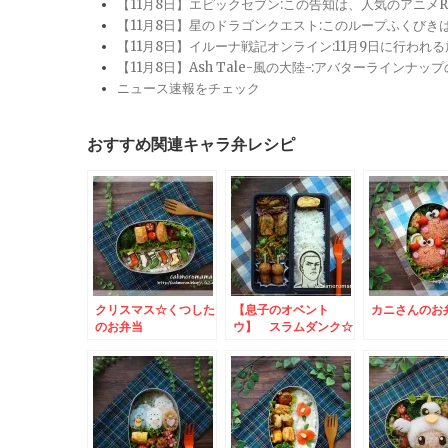
【11月8日】エピックセブン:この告知は、人気のアニ
【11月8日】星のドラゴンクエスト:このループふくび
【11月8日】イルーナ戦記オンライン:11月9日に行われ
【11月8日】Ash Tale-風の大陸-:アバターライ
ニュース速報をチェック
おすすめ関連キャラ弁レシピ
クリスマス☆くつした
【息子のオベント
カニさんのお
のお弁当
ウ】 スラムダンク☆
桜木花道のお弁当