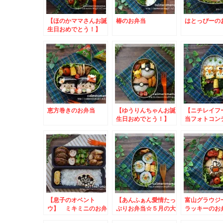
【ほのかママさんお誕
椿のお弁当
はとっぴーの
生日おめでとう！】
すみっコぐらしのお弁
当
恵方巻きのお弁当
【ゆうりんちゃんお誕
【ニチレイフ
生日おめでとう！】
当フォトコン
ピカチュウのお弁当
ト】 フクロ
当とこいのぼ
当
【息子のオベント
【あんふぁん愛情たっ
富山グラウジ
ウ】 ミキミニのお弁
ぷりお弁当☆５月の大
ラッキーのお
当
賞】 かっぱ巻きのお