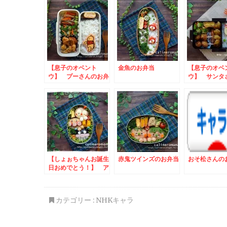
弁当
【息子のオベント
金魚のお弁当
【息子のオベ
ウ】 プーさんのお弁
ウ】 サンタ
当
弁当
【しょぉちゃんお誕生
赤鬼ツインズのお弁当
おそ松さんの
日おめでとう！】 ア
ンパンマンのハピバ弁
カテゴリー :
NHKキャラ