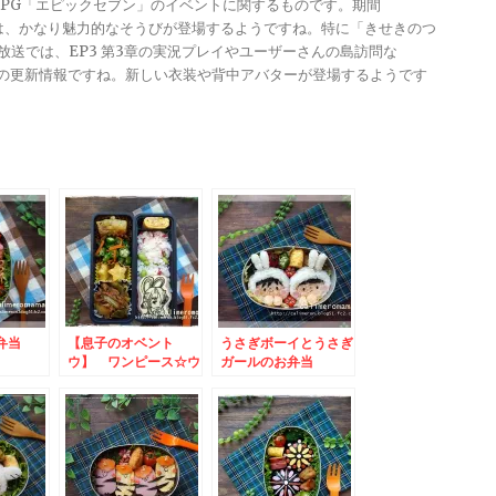
メRPG「エピックセブン」のイベントに関するものです。期間
きは、かなり魅力的なそうびが登場するようですね。特に「きせきのつ
る放送では、EP3 第3章の実況プレイやユーザーさんの島訪問な
ンナップの更新情報ですね。新しい衣装や背中アバターが登場するようです
弁当
【息子のオベント
うさぎボーイとうさぎ
ウ】 ワンピース☆ウ
ガールのお弁当
タのお弁当