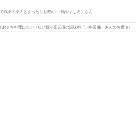
で戦友の友人とまったりお寿司♪「鮨やましろ」さん
＆おせち料理に欠かせない我が家必須の調味料「川中醤油」さんのお醤油♪
→