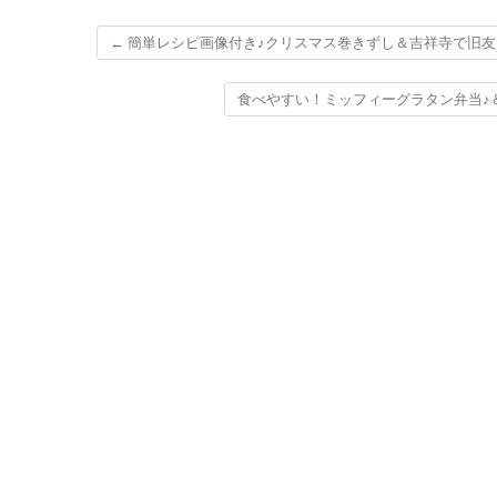
←
簡単レシピ画像付き♪クリスマス巻きずし＆吉祥寺で旧友
食べやすい！ミッフィーグラタン弁当♪