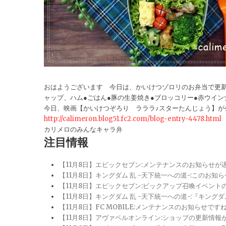
おはようございます 今日は、かいけつゾロリのお弁当で更
ャップ、ハム●ごはん●豚の生姜焼き●ブロッコリー●赤ウイン
今日、映画【かいけつぞろり ラララ♪スターたんじょう】が公
http://calimeron.blog51.fc2.com/blog-entry-4478.html
カリメロのみんなキャラ弁
注目情報
【11月8日】エピックセブン:メンテナンスのお知らせ
【11月8日】キングダム 乱 -天下統一への道-:このお知
【11月8日】エピックセブン:ピックアップ召喚イベン
【11月8日】キングダム 乱 -天下統一への道-:『キン
【11月8日】FC MOBILE:メンテナンスのお知らせ
【11月8日】アヴァベルオンライン:ショップの更新情