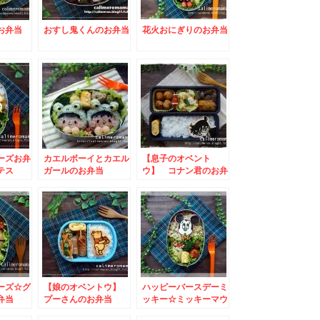
お弁当
おすし鬼くんのお弁当
花火おにぎりのお弁当
ーズお弁
カエルボーイとカエル
【息子のオベント
テス
ガールのお弁当
ウ】 コナン君のお弁
ウのお弁
当
りのお弁
ーズ☆グ
【娘のオベントウ】
ハッピーバースデーミ
弁当
プーさんのお弁当
ッキー☆ミッキーマウ
スのお弁当