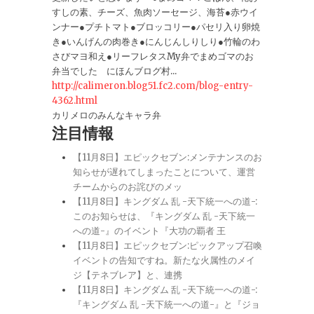
すしの素、チーズ、魚肉ソーセージ、海苔●赤ウイ
ンナー●プチトマト●ブロッコリー●パセリ入り卵焼
き●いんげんの肉巻き●にんじんしりしり●竹輪のわ
さびマヨ和え●リーフレタスMy弁でまめゴマのお
弁当でした にほんブログ村...
http://calimeron.blog51.fc2.com/blog-entry-
4362.html
カリメロのみんなキャラ弁
注目情報
【11月8日】エピックセブン:メンテナンスのお
知らせが遅れてしまったことについて、運営
チームからのお詫びのメッ
【11月8日】キングダム 乱 -天下統一への道-:
このお知らせは、『キングダム 乱 -天下統一
への道-』のイベント『大功の覇者 王
【11月8日】エピックセブン:ピックアップ召喚
イベントの告知ですね。新たな火属性のメイ
ジ【テネブレア】と、連携
【11月8日】キングダム 乱 -天下統一への道-:
『キングダム 乱 -天下統一への道-』と『ジョ