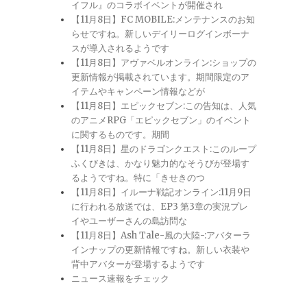
イフル』のコラボイベントが開催され
【11月8日】FC MOBILE:メンテナンスのお知
らせですね。新しいデイリーログインボーナ
スが導入されるようです
【11月8日】アヴァベルオンライン:ショップの
更新情報が掲載されています。期間限定のア
イテムやキャンペーン情報などが
【11月8日】エピックセブン:この告知は、人気
のアニメRPG「エピックセブン」のイベント
に関するものです。期間
【11月8日】星のドラゴンクエスト:このループ
ふくびきは、かなり魅力的なそうびが登場す
るようですね。特に「きせきのつ
【11月8日】イルーナ戦記オンライン:11月9日
に行われる放送では、EP3 第3章の実況プレ
イやユーザーさんの島訪問な
【11月8日】Ash Tale-風の大陸-:アバターラ
インナップの更新情報ですね。新しい衣装や
背中アバターが登場するようです
ニュース速報をチェック