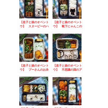
【息子と娘のオベント
【息子と娘のオベント
ウ】 スヌーピーのハ
ウ】 靴下にゃんこの
ロウィン弁当
お弁当
【息子と娘のオベント
【息子と娘のオベント
ウ】 プーさんのお弁
ウ】 不思議の国のア
当
リスのお弁当