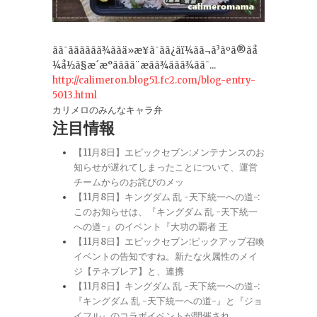
ãã¯ãããããã¾ããä»æ¥ã¯ãã¿ãï¼ãã¬ã³ãºã®ãå
¼å½ã§æ´æ°ãããã¨æãã¾ããã¾ãã¯...
http://calimeron.blog51.fc2.com/blog-entry-
5013.html
カリメロのみんなキャラ弁
注目情報
【11月8日】エピックセブン:メンテナンスのお
知らせが遅れてしまったことについて、運営
チームからのお詫びのメッ
【11月8日】キングダム 乱 -天下統一への道-:
このお知らせは、『キングダム 乱 -天下統一
への道-』のイベント『大功の覇者 王
【11月8日】エピックセブン:ピックアップ召喚
イベントの告知ですね。新たな火属性のメイ
ジ【テネブレア】と、連携
【11月8日】キングダム 乱 -天下統一への道-:
『キングダム 乱 -天下統一への道-』と『ジョ
イフル』のコラボイベントが開催され