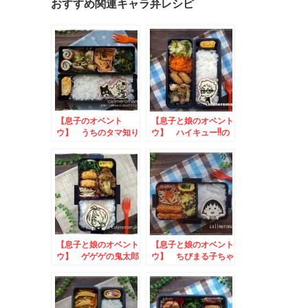
おすすめ関連キャラ弁レシピ
【息子のオベント
【息子と娘のオベント
ウ】 うちのタマ知り
ウ】 ハイキュー!!の
ませんか？のお弁当
お弁当
【息子と娘のオベント
【息子と娘のオベント
ウ】 ゲゲゲの鬼太郎
ウ】 ちびまる子ちゃ
のお弁当
んのお弁当