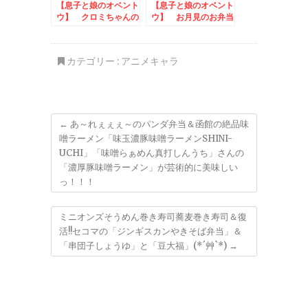
【息子と娘のオベント
【息子と娘のオベント
ウ】 クロミちゃんの
ウ】 お月見のお弁当
お弁当 to 森永製
菓アレンジ神組合せキ
ャンペーン
カテゴリー :
アニメキャラ
←
あ～れぇぇぇ～のパンダ弁当＆函館の絶品味
噌ラーメン「味玉濃豚味噌ラーメンSHINI-
UCHI」「味噌らぁめん真打しんうち」さんの
「濃厚豚味噌ラーメン」が芸術的に美味しい
っ！！！
ミニオンズそうめん巻き寿司蕎麦巻き寿司＆復
活!!セコマの「ジンギスカンやきそば弁当」＆
「串団子しょうゆ」と「豆大福」(*´艸`*)
→