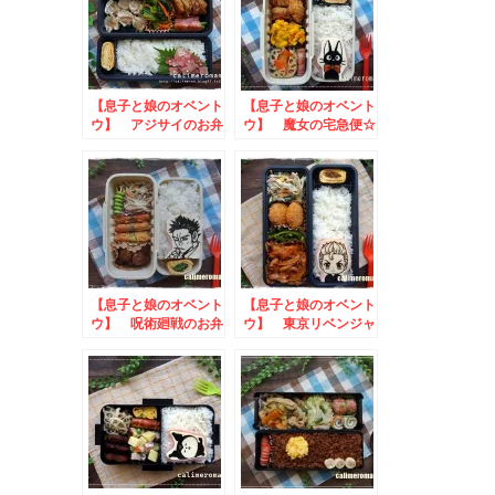
【息子と娘のオベント
【息子と娘のオベント
ウ】 アジサイのお弁
ウ】 魔女の宅急便☆
当
ジジのオベントウ
to Nadiaかき氷作っ
てみた投稿キャンペー
ン
【息子と娘のオベント
【息子と娘のオベント
ウ】 呪術廻戦のお弁
ウ】 東京リベンジャ
当
ーズのお弁当