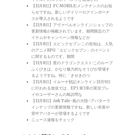
【11月8日】FC MOBILE:メンテナンスのお知
らせですね。新しいデイリーログインボーナ
スが導入されるようです
【11月8日】アヴァベルオンライン:ショップの
更新情報が掲載されています。期間限定のア
イテムやキャンペーン情報などが
【11月8日】エピックセブン:この告知は、人気
のアニメRPG「エピックセブン」のイベント
に関するものです。期間
【11月8日】星のドラゴンクエスト:このループ
ふくびきは、かなり魅力的なそうびが登場す
るようですね。特に「きせきのつ
【11月8日】イルーナ戦記オンライン:11月9日
に行われる放送では、EP3 第3章の実況プレ
イやユーザーさんの島訪問な
【11月8日】Ash Tale-風の大陸-:アバターラ
インナップの更新情報ですね。新しい衣装や
背中アバターが登場するようです
ニュース速報をチェック