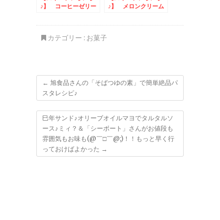
♪】 コーヒーゼリー
♪】 メロンクリーム
ソーダゼリー
カテゴリー :
お菓子
←
旭食品さんの「そばつゆの素」で簡単絶品パ
スタレシピ♪
巳年サンド♪オリーブオイルマヨでタルタルソ
ース♪ミィ？＆「シーボート」さんがお値段も
雰囲気もお味も(@￣□￣@;)！！もっと早く行
っておけばよかった
→