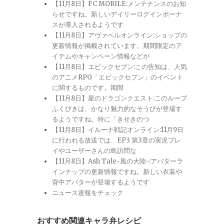
【11月8日】FC MOBILE:メンテナンスのお知
らせですね。新しいデイリーログインボーナ
スが導入されるようです
【11月8日】アヴァベルオンライン:ショップの
更新情報が掲載されています。期間限定のア
イテムやキャンペーン情報などが
【11月8日】エピックセブン:この告知は、人気
のアニメRPG「エピックセブン」のイベント
に関するものです。期間
【11月8日】星のドラゴンクエスト:このループ
ふくびきは、かなり魅力的なそうびが登場す
るようですね。特に「きせきのつ
【11月8日】イルーナ戦記オンライン:11月9日
に行われる放送では、EP3 第3章の実況プレ
イやユーザーさんの島訪問な
【11月8日】Ash Tale-風の大陸-:アバターラ
インナップの更新情報ですね。新しい衣装や
背中アバターが登場するようです
ニュース速報をチェック
おすすめ関連キャラ弁レシピ