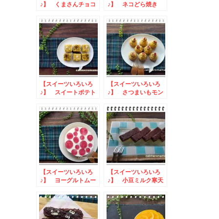
♪】 くまさんチョコ
♪】 ネコどら焼き
ムース
【スイーツいろいろ
【スイーツいろいろ
♪】 スイートポテト
♪】 さつまいもモン
タルト
ブラン
【スイーツいろいろ
【スイーツいろいろ
♪】 ヨーグルトムー
♪】 小豆ミルク寒天
スケーキ