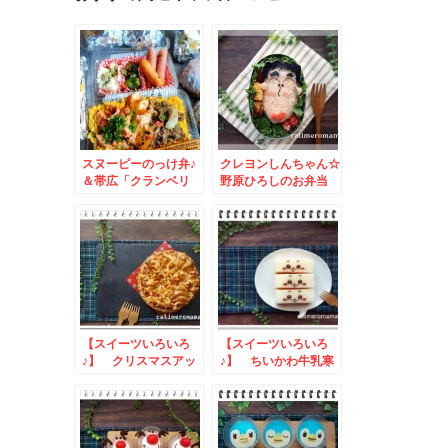
スヌーピーのっけ弁♪
クレヨンしんちゃん☆
＆帯広「クランベリ
野原ひろしのお弁当
ー」さんの「スイート
to 抹茶プリン
ポテト」＆「ソフトマ
ドレーヌ」北海道スイ
ーツ名店です＾＾
【スイーツいろいろ
【スイーツいろいろ
♪】 クリスマスアッ
♪】 ちいかわ牛乳寒
プルパイ
天・ビスケットケーキ