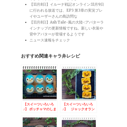
【11月8日】イルーナ戦記オンライン:11月9日
に行われる放送では、EP3 第3章の実況プレ
イやユーザーさんの島訪問な
【11月8日】Ash Tale-風の大陸-:アバターラ
インナップの更新情報ですね。新しい衣装や
背中アバターが登場するようです
ニュース速報をチェック
おすすめ関連キャラ弁レシピ
【スイーツいろいろ
【スイーツいろいろ
♪】 ポッチャマのしま
♪】 ジャックオラン
しまゼリー
タンのピーチパイ