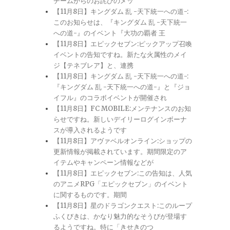
チームからのお詫びのメッ
【11月8日】キングダム 乱 -天下統一への道-:
このお知らせは、『キングダム 乱 -天下統一
への道-』のイベント『大功の覇者 王
【11月8日】エピックセブン:ピックアップ召喚
イベントの告知ですね。新たな火属性のメイ
ジ【テネブレア】と、連携
【11月8日】キングダム 乱 -天下統一への道-:
『キングダム 乱 -天下統一への道-』と『ジョ
イフル』のコラボイベントが開催され
【11月8日】FC MOBILE:メンテナンスのお知
らせですね。新しいデイリーログインボーナ
スが導入されるようです
【11月8日】アヴァベルオンライン:ショップの
更新情報が掲載されています。期間限定のア
イテムやキャンペーン情報などが
【11月8日】エピックセブン:この告知は、人気
のアニメRPG「エピックセブン」のイベント
に関するものです。期間
【11月8日】星のドラゴンクエスト:このループ
ふくびきは、かなり魅力的なそうびが登場す
るようですね。特に「きせきのつ