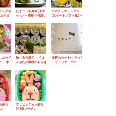
サンタさ
たまごっち弁当(まめ
カボチャのランタン
のお弁当
っち) – 簡単☆可愛い
(スイートポテト風) –
ースで決
キャラ作り
ハロウィンパーティー
に♪
しんセイ
飾り巻き寿司 – くま
海苔のカット(キティ)
 – 東
＆ぶたの動物のり巻き
– サンリオ・ハロー
災保険の
♪運動会に☆
キティのノリの切り方
♪
人番号
ウサビッチ囚人番号
コ
541番プーチン