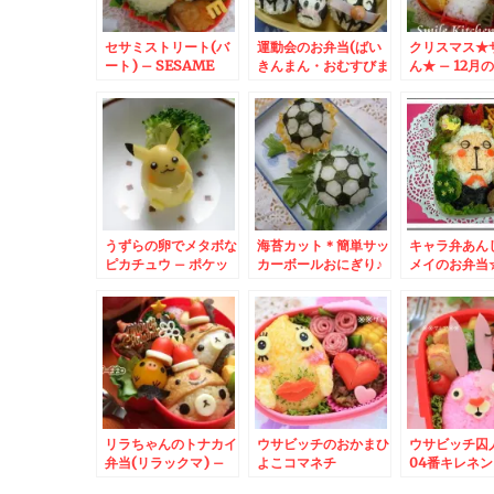
セサミストリート(バ
運動会のお弁当(ばい
クリスマス★
ート) – SESAME
きんまん・おむすびま
ん★ – 12月
STREETから
ん・こむすびまん)
はサンタクロ
BERT☆
まり☆
うずらの卵でメタボな
海苔カット＊簡単サッ
キャラ弁あん
ピカチュウ – ポケッ
カーボールおにぎり♪
メイのお弁当☆
トモンスター
– 簡単にできる★ノ
京海上日動火
リの切り方紹介♪
羊の執事さん
リラちゃんのトナカイ
ウサビッチのおかまひ
ウサビッチ囚
弁当(リラックマ) –
よこコマネチ
04番キレネン
コリラックマとキイロ