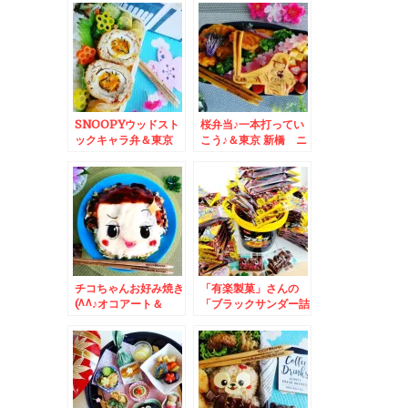
SNOOPYウッドスト
桜弁当♪一本打ってい
ックキャラ弁＆東京
こう♪＆東京 新橋 ニ
ニュー新橋ビル 「む
ュー新橋ビル「そば
さしや」さんで「オム
処 おくとね」さんの
ライス」「ミニハンバ
「舞茸天そば」♪つゆ
ーグ」トッピング(*
は北海道の駅そばの味
´艸`*)
に一番近いのよ～(*
´艸`*)
チコちゃんお好み焼き
「有楽製菓」さんの
(^^♪オコアート＆
「ブラックサンダー詰
「すーぷかりーひげ男
め放題」ハッピーアン
爵」さんの「チキンカ
バサダー♪おばちゃん
レー」「ブロッコリー
力全開で詰め込む(笑)
角煮」追加トッピング
(*´艸`*)美味♪