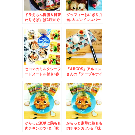
ドラえもん御膳＆日替
ダッフィーおにぎり弁
わりそば」は2月末で
当♪＆エンドレスバー
終売したけど行っちゃ
べーキュー( ´艸｀)や
う「ごまそば遊鶴」さ
きとりはちゃんと自分
ん
達で串打ち♪
セコマのミルクシーフ
「ARCOS」アルコス
ードヌードル付き♪春
さんの「テーブルナイ
スキー弁当＆「さんか
フ」がトマトも切れれ
い」さんで宴会♪「ナ
ば かぼちゃも切れる
ポリタン」がつゆだく
し お肉も切れるし 力
で(*´艸`*)
入れなくても切れて
(@￣□￣@;)！！
からっと豪華に鶏もも
からっと豪華に鶏もも
肉チキンカツ♪＆「味
肉チキンカツ♪＆「味
の素」さんの「」の紙
の素」さんの