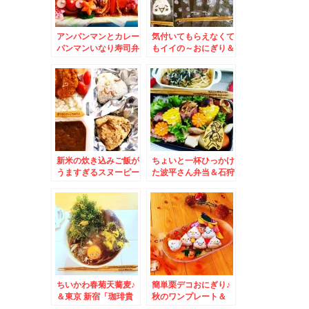
アンパンマンとカレー
気付いてもらえなくて
パンマンいなり寿司弁
もイイの～おにぎり＆
当＆札幌で江戸前寿司
長沼「あいすの家とエ
食べるなら「金寿司」
トセトラ」の濃厚ソフ
リーズナブルにカウン
トとジェラートで悩み
ターで北海道の旬いた
ながら塩バターパン購
だけます＾＾♪
入(* ´艸｀)ｸｽｸｽ
新米の炊き込みご飯が
ちょいと一杯ひっかけ
うますぎるスヌーピー
た波平さん弁当＆石狩
チキンカツカレー弁当
市「豆楽」さんの「こ
＆中央区「PARK
んにゃく」と「きざみ
PEAK」さんでお洒落
揚げ」と「ざる豆腐の
で美味しく映えるモー
お揚げ」♪
ニング♪本格ドリンク
飲み放題って嬉しい(*
´艸`*)
ちいかわ春菊天蕎麦♪
簡単栗デコおにぎり♪
＆東京 新宿「珈琲貴
秋のワンプレート＆
族 エジンバラ」さん
「すーぷかりーひげ男