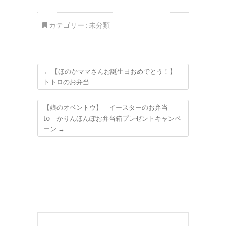
myチルタイムはオー
民ソウルフード♪「ラ
ガニック焼酎とおかず
ッキーピエロ」さんの
になるおつまみで♪
「チャイニーズチキン
カテゴリー :
未分類
バーガー」食べたら病
みつきよ～
←
【ほのかママさんお誕生日おめでとう！】
トトロのお弁当
【娘のオベントウ】 イースターのお弁当
to かりんほんぽお弁当箱プレゼントキャンペ
ーン
→