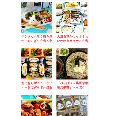
パック４種
「JOIL」の紙パック
４種
ウシさんも早く桜を見
大衆食堂かよっ！！ち
たいおにぎり弁当＆北
いかわ弁当うナス弁当
海道旭川市 ミシュラ
(*´艸`*)おかずバイキ
ン一つ星連続受賞「う
ングデー＆佐呂間町で
なぎ かどわき」さん
焼肉といえば「焼肉ブ
で鰻丼満喫♪
ータン」さん秘伝のタ
レ絶品(*´艸`*)サガリ
とホルモン♪
おにぎらず＾＾ミッフ
「べらぼう～蔦重栄華
ィーおにぎらず弁当＆
華乃夢噺」べらぼう
「軽食・喫茶 シーボ
め！！我が家の東洲斎
ート」さんの「カレ
写楽と喜多川歌麿♪お
ー」はジビエじゃん鹿
ろし蕎麦と冷ややっこ
肉絶品カレーと「焼き
♪
ソーメン」美味しい(*
´艸`*)