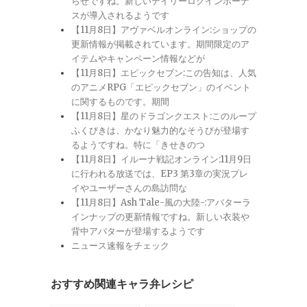
らせですね。新しいデイリーログインボーナ
スが導入されるようです
【11月8日】アヴァベルオンライン:ショップの
更新情報が掲載されています。期間限定のア
イテムやキャンペーン情報などが
【11月8日】エピックセブン:この告知は、人気
のアニメRPG「エピックセブン」のイベント
に関するものです。期間
【11月8日】星のドラゴンクエスト:このループ
ふくびきは、かなり魅力的なそうびが登場す
るようですね。特に「きせきのつ
【11月8日】イルーナ戦記オンライン:11月9日
に行われる放送では、EP3 第3章の実況プレ
イやユーザーさんの島訪問な
【11月8日】Ash Tale-風の大陸-:アバターラ
インナップの更新情報ですね。新しい衣装や
背中アバターが登場するようです
ニュース速報をチェック
おすすめ関連キャラ弁レシピ