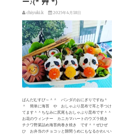
ー♪(*´艸`*)
chiyuki.k
2025年4月18日
ぱんだむすび～＾＾ パンダのおにぎりですね＾
＾ 簡単に海苔 や おしゃぶり昆布で耳と手つけ
てます＾＾ちなみに尻尾もおしゃぶり昆布です＾＾
お花のウィンナー カニカマハートのウズラ焼き
チクワ野菜詰め海苔肉巻き焼き です＾＾ぜひぜ
ひ お弁当のチョコッと隙間うめにもなるかわいい