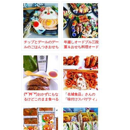
で「カフェオレ」愛煙
爵」さんの「「野菜カ
者にありがたい５０年
レー」ブロッコリーう
続く老舗喫茶店♪
ますぎるっ(*´艸`*)
チップとデールのデー
年越しオードブル三段
ルのごはんつきおせち
重＆おせち料理オード
は我が家用(*´艸`*)ど
ブル＆本年も沢山の皆
らえもん一人おせち
様に閲覧していただき
感謝申し上げます。
m(__)m
(*´艸`*)おかずにもな
「名城食品」さんの
るけどこのまま食べる
「味付けスパゲティ」
のも好き♪オリーブオ
ソフト麺ってほぐれや
イル醤油♪
すくお弁当に最適
♪「焼きそば田むし
男」くんスパゲティ弁
当♪(*´艸`*)