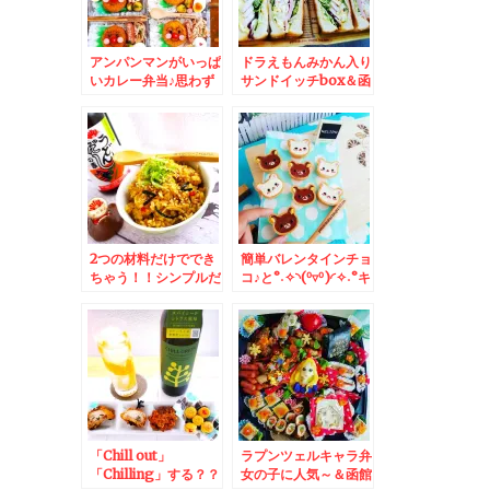
アンパンマンがいっぱ
ドラえもんみかん入り
いカレー弁当♪思わず
サンドイッチbox＆函
おかわりしちゃう「岩
館で牛乳飲むなら北斗
本珈琲」
市 「鈴木牛乳」さん
の牛乳に限るってくら
い美味しい上に蓋につ
いたクリーム舐めちゃ
うもんね(*´艸`*)
2つの材料だけででき
簡単バレンタインチョ
ちゃう！！シンプルだ
コ♪と°˖✧◝(⁰▿⁰)◜✧˖°キ
けど絶対うまい「生姜
ラキラチョコクッキー
炊き込みご飯」レシピ
♪
♪
「Chill out」
ラプンツェルキャラ弁
「Chilling」する？？
女の子に人気～＆函館