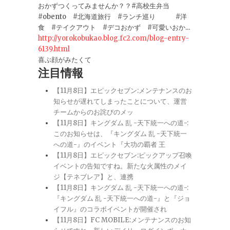
おかずつくってみませんか？？#高校生弁当
#obento #北海道旅行 #ランチ巡り #洋
食 #テイクアウト #デコおかず #可愛いおか...
http://yorokobukao.blog.fc2.com/blog-entry-
6139.html
喜ぶ顔がみたくて
注目情報
【11月8日】エピックセブン:メンテナンスのお
知らせが遅れてしまったことについて、運営
チームからのお詫びのメッ
【11月8日】キングダム 乱 -天下統一への道-:
このお知らせは、『キングダム 乱 -天下統一
への道-』のイベント『大功の覇者 王
【11月8日】エピックセブン:ピックアップ召喚
イベントの告知ですね。新たな火属性のメイ
ジ【テネブレア】と、連携
【11月8日】キングダム 乱 -天下統一への道-:
『キングダム 乱 -天下統一への道-』と『ジョ
イフル』のコラボイベントが開催され
【11月8日】FC MOBILE:メンテナンスのお知