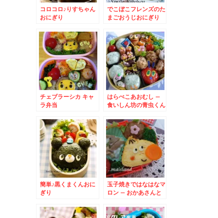
コロコロ♪りすちゃん
でこぼこフレンズのた
おにぎり
まごおうじおにぎり
チェブラーシカ キャ
はらぺこあおむし –
ラ弁当
食いしん坊の青虫くん
弁当♪
簡単♪黒くまくんおに
玉子焼きではなはなマ
ぎり
ロン – おかあさんと
いっしょ『でこぼこフ
レンズ』