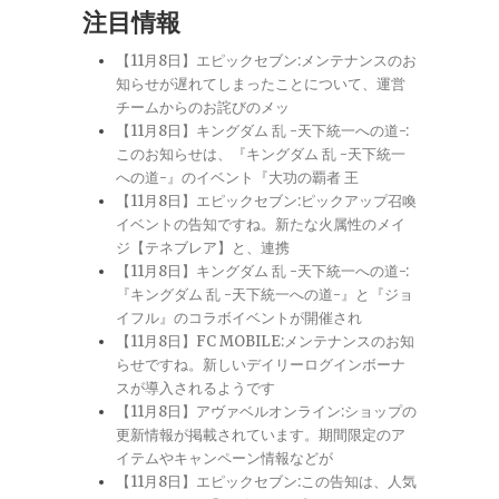
注目情報
【11月8日】エピックセブン:メンテナンスのお
知らせが遅れてしまったことについて、運営
チームからのお詫びのメッ
【11月8日】キングダム 乱 -天下統一への道-:
このお知らせは、『キングダム 乱 -天下統一
への道-』のイベント『大功の覇者 王
【11月8日】エピックセブン:ピックアップ召喚
イベントの告知ですね。新たな火属性のメイ
ジ【テネブレア】と、連携
【11月8日】キングダム 乱 -天下統一への道-:
『キングダム 乱 -天下統一への道-』と『ジョ
イフル』のコラボイベントが開催され
【11月8日】FC MOBILE:メンテナンスのお知
らせですね。新しいデイリーログインボーナ
スが導入されるようです
【11月8日】アヴァベルオンライン:ショップの
更新情報が掲載されています。期間限定のア
イテムやキャンペーン情報などが
【11月8日】エピックセブン:この告知は、人気