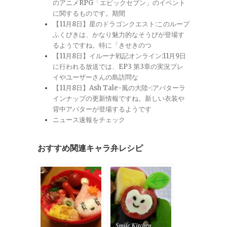
のアニメRPG「エピックセブン」のイベント
に関するものです。期間
【11月8日】星のドラゴンクエスト:このループ
ふくびきは、かなり魅力的なそうびが登場す
るようですね。特に「きせきのつ
【11月8日】イルーナ戦記オンライン:11月9日
に行われる放送では、EP3 第3章の実況プレ
イやユーザーさんの島訪問な
【11月8日】Ash Tale-風の大陸-:アバターラ
インナップの更新情報ですね。新しい衣装や
背中アバターが登場するようです
ニュース速報をチェック
おすすめ関連キャラ弁レシピ