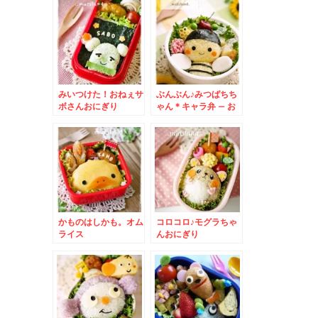
みいつけた！おねぇサ
ぶんぶん♪みつばちち
ボさんおにぎり
ゃん＊キャラ弁 – お
花に囲まれて春いっぱ
い弁当
かものはしかも。オム
コロコロ♪モグラちゃ
ライス
んおにぎり