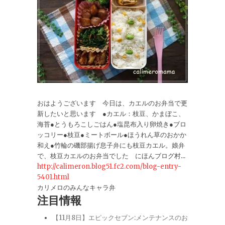
おはようございます 今日は、カエルのお弁当で更
新したいと思います ●カエル：枝豆、かまぼこ、
海苔●とうもろこしごはん●塩昆布入り卵焼き●ブロ
ッコリー●枝豆●ミートボール●ほうれん草のおかか
和え●竹輪の磯部揚げ息子弁にも枝豆カエル。娘弁
で、枝豆カエルのお弁当でした にほんブログ村...
http://calimeron.blog51.fc2.com/blog-entry-
5401.html
カリメロのみんなキャラ弁
注目情報
【11月8日】エピックセブン:メンテナンスのお