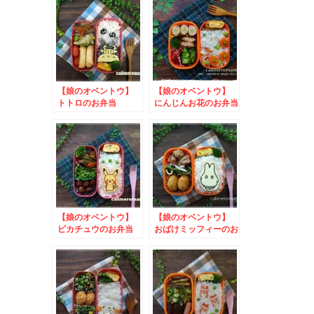
【娘のオベントウ】
【娘のオベントウ】
トトロのお弁当
にんじんお花のお弁当
to ニッスイおにぎ
りアクション2024
【娘のオベントウ】
【娘のオベントウ】
ピカチュウのお弁当
おばけミッフィーのお
弁当 to ひこにゃ
んフォトコンテスト
2024