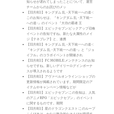
知らせが遅れてしまったことについて、運営
チームからのお詫びのメッ
【11月8日】キングダム 乱 -天下統一への道-:
このお知らせは、『キングダム 乱 -天下統一
への道-』のイベント『大功の覇者 王
【11月8日】エピックセブン:ピックアップ召喚
イベントの告知ですね。新たな火属性のメイ
ジ【テネブレア】と、連携
【11月8日】キングダム 乱 -天下統一への道-:
『キングダム 乱 -天下統一への道-』と『ジョ
イフル』のコラボイベントが開催され
【11月8日】FC MOBILE:メンテナンスのお知
らせですね。新しいデイリーログインボーナ
スが導入されるようです
【11月8日】アヴァベルオンライン:ショップの
更新情報が掲載されています。期間限定のア
イテムやキャンペーン情報などが
【11月8日】エピックセブン:この告知は、人気
のアニメRPG「エピックセブン」のイベント
に関するものです。期間
【11月8日】星のドラゴンクエスト:このループ
ふくびきは、かなり魅力的なそうびが登場す