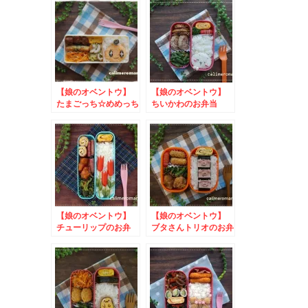
【娘のオベントウ】
【娘のオベントウ】
たまごっち☆めめっち
ちいかわのお弁当
のお弁当 to 映画
おしりたんていキャラ
弁コンテスト
【娘のオベントウ】
【娘のオベントウ】
チューリップのお弁
ブタさんトリオのお弁
当 to コッタSNS
当
キャンペーン