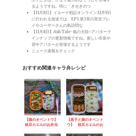
るようですね。特に「きせきのつ
【11月8日】イルーナ戦記オンライン:11月9日
に行われる放送では、EP3 第3章の実況プレ
イやユーザーさんの島訪問な
【11月8日】Ash Tale-風の大陸-:アバターラ
インナップの更新情報ですね。新しい衣装や
背中アバターが登場するようです
ニュース速報をチェック
おすすめ関連キャラ弁レシピ
【娘のオベントウ】
【息子と娘のオベント
枝豆カエルのお弁当
ウ】 枝豆カエルのお
to フィール×キュー
弁当 to ひかり味
ピーうきうきイースタ
噌・味噌ハンバーグを