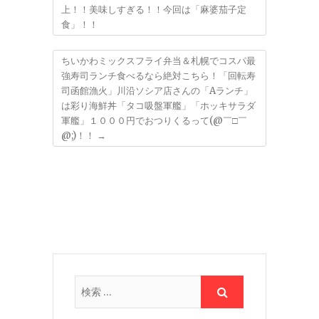
上！！美味しすぎる！！今回は「麻婆茄子定
食」！！
ちいかわミックスフライ弁当＆札幌でコスパ最
強寿司ランチ食べるなら絶対こちら！「回転寿
司函館漁火」川沿ソシア店さんの「Aランチ」
は彩り海鮮丼「タコ吸盤軍艦」「ホッキサラダ
軍艦」１０００円でおつりくるって(@￣□￣
@;)！！
→