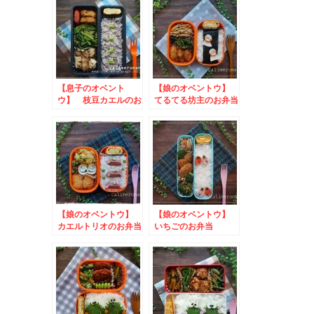
ー
作ってみようキャンペ
ーン
【息子のオベント
【娘のオベントウ】
ウ】 枝豆カエルのお
てるてる坊主のお弁当
弁当
【娘のオベントウ】
【娘のオベントウ】
カエルトリオのお弁当
いちごのお弁当