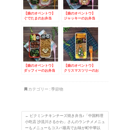
【娘のオベントウ】
【娘のオベントウ】
ぐでたまのお弁当
ジャッキーのお弁当
【娘のオベントウ】
【娘のオベントウ】
ダッフィーのお弁当
クリスマスツリーのお
to #手作りチョコに
弁当
憧れてSNSプレゼン
トキャンペーン
カテゴリー :
季節物
←
ピクミンチキンチーズ焼き弁当♪「中国料理
小吃店 沙流川さるかわ」さんのランチメメニュ
ーもメニューもコスパ最高でお味が町中華以