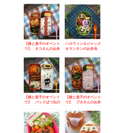
弁当
【娘と息子のオベント
ハロウィン☆ジャック
ウ】 タコさんのお弁
オランタンのお弁当
当
【娘と息子のオベント
【娘と息子のオベント
ウ】 バッドばつ丸の
ウ】 ブタさんのお弁
お弁当
当