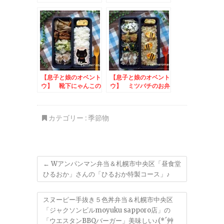
まんじゅうのお弁当
当 to みんなでハ
toあぐりっ子フォト
ッピーデコ！キャンペ
コンテスト
ーン
【息子と娘のオベント
【息子と娘のオベント
ウ】 靴下にゃんこの
ウ】 ミツバチのお弁
お弁当
当 to ヒロツクぜ
んざいフォトコンテス
ト
カテゴリー :
季節物
←
Wアンパンマン弁当＆札幌市中央区「昼食堂
ひるおか」さんの「ひるおか特製コース」♪
スヌーピー手抜き５色丼弁当＆札幌市中央区
「ジャクソンビルmoyuku sapporo店」の
「ウエスタンBBQバーガー」美味しい♪(*´艸