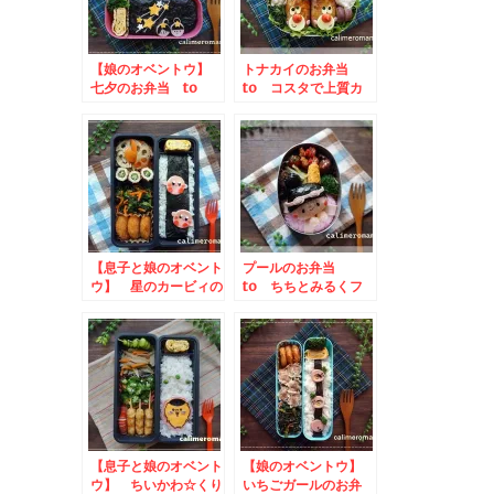
【娘のオベントウ】
トナカイのお弁当
七夕のお弁当 to
to コスタで上質カ
コッタSNSキャンペ
フェタイム写真投稿キ
ーン
ャンペーン
【息子と娘のオベント
プールのお弁当
ウ】 星のカービィの
to ちちとみるくフ
お弁当 to キリフ
ォトコンテスト
ルーツブレンド発売記
念SNSキャンペーン
【息子と娘のオベント
【娘のオベントウ】
ウ】 ちいかわ☆くり
いちごガールのお弁