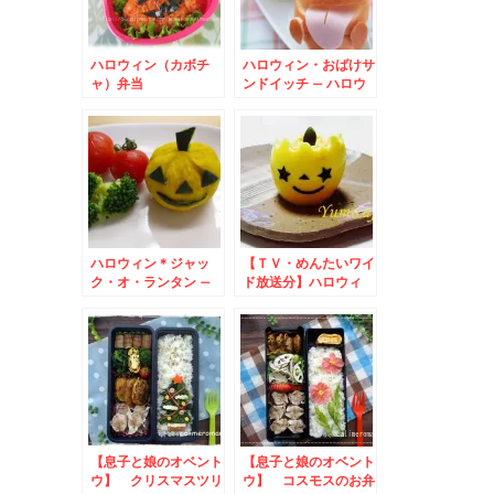
ハロウィン（カボチ
ハロウィン・おばけサ
ャ）弁当
ンドイッチ – ハロウ
ィンパーティーにも♪
ハロウィン＊ジャッ
【ＴＶ・めんたいワイ
ク・オ・ランタン –
ド放送分】ハロウィ
キャンドルじゃなくて
ン！茹で卵ＤＥジャッ
かぼちゃとチーズ★
ク・オー・ランタンの
作り方～キャラ弁＊簡
単
【息子と娘のオベント
【息子と娘のオベント
ウ】 クリスマスツリ
ウ】 コスモスのお弁