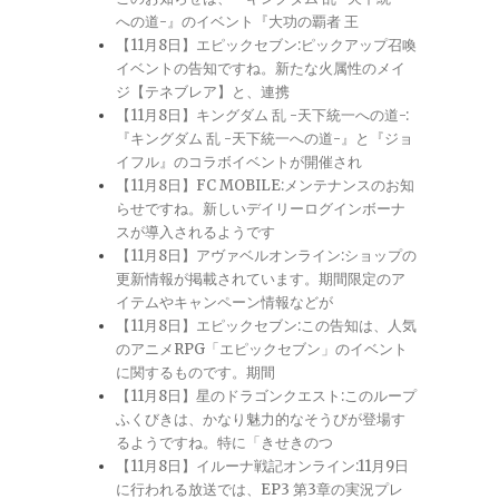
への道-』のイベント『大功の覇者 王
【11月8日】エピックセブン:ピックアップ召喚
イベントの告知ですね。新たな火属性のメイ
ジ【テネブレア】と、連携
【11月8日】キングダム 乱 -天下統一への道-:
『キングダム 乱 -天下統一への道-』と『ジョ
イフル』のコラボイベントが開催され
【11月8日】FC MOBILE:メンテナンスのお知
らせですね。新しいデイリーログインボーナ
スが導入されるようです
【11月8日】アヴァベルオンライン:ショップの
更新情報が掲載されています。期間限定のア
イテムやキャンペーン情報などが
【11月8日】エピックセブン:この告知は、人気
のアニメRPG「エピックセブン」のイベント
に関するものです。期間
【11月8日】星のドラゴンクエスト:このループ
ふくびきは、かなり魅力的なそうびが登場す
るようですね。特に「きせきのつ
【11月8日】イルーナ戦記オンライン:11月9日
に行われる放送では、EP3 第3章の実況プレ