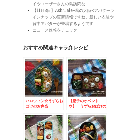
イやユーザーさんの島訪問な
【11月8日】Ash Tale-風の大陸-:アバターラ
インナップの更新情報ですね。新しい衣装や
背中アバターが登場するようです
ニュース速報をチェック
おすすめ関連キャラ弁レシピ
ハロウィン☆うずらお
【息子のオベント
ばけのお弁当
ウ】 うずらおばけの
お弁当