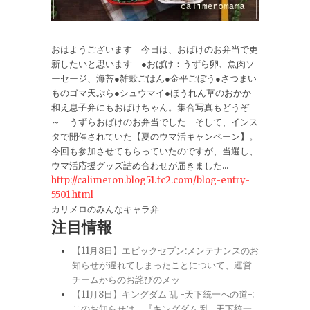
おはようございます 今日は、おばけのお弁当で更
新したいと思います ●おばけ：うずら卵、魚肉ソ
ーセージ、海苔●雑穀ごはん●金平ごぼう●さつまい
ものゴマ天ぷら●シュウマイ●ほうれん草のおかか
和え息子弁にもおばけちゃん。集合写真もどうぞ
～ うずらおばけのお弁当でした そして、インス
タで開催されていた【夏のウマ活キャンペーン】。
今回も参加させてもらっていたのですが、当選し、
ウマ活応援グッズ詰め合わせが届きました...
http://calimeron.blog51.fc2.com/blog-entry-
5501.html
カリメロのみんなキャラ弁
注目情報
【11月8日】エピックセブン:メンテナンスのお
知らせが遅れてしまったことについて、運営
チームからのお詫びのメッ
【11月8日】キングダム 乱 -天下統一への道-:
このお知らせは、『キングダム 乱 -天下統一