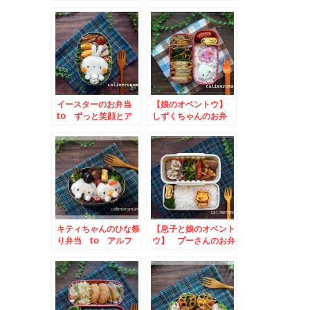
ーとリースのお弁当
当 to コロネをデ
to #わたしのポッカ
コってフォトコンテス
レモンキャンペーン
ト
イースターのお弁当
【娘のオベントウ】
to ずっと笑顔とア
しずくちゃんのお弁
ルフォートキャンペー
当 to ｍｙレモネ
ン
ーズ写真投稿キャンペ
ーン
キティちゃんのひな祭
【息子と娘のオベント
り弁当 to アルフ
ウ】 プーさんのお弁
ァベットチョコレート
当 to スーパーカ
で作ろうアレンジレシ
ップdeアレンジ！レ
ピ投稿キャンペーン
シピ投稿キャンペーン