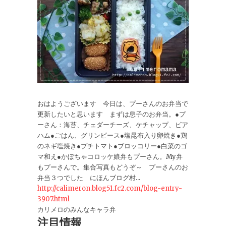
おはようございます 今日は、プーさんのお弁当で
更新したいと思います まずは息子のお弁当。●プ
ーさん：海苔、チェダーチーズ、ケチャップ、ビア
ハム●ごはん、グリンピース●塩昆布入り卵焼き●鶏
のネギ塩焼き●プチトマト●ブロッコリー●白菜のゴ
マ和え●かぼちゃコロッケ娘弁もプーさん。My弁
もプーさんで。集合写真もどうぞ～ プーさんのお
弁当３つでした にほんブログ村...
http://calimeron.blog51.fc2.com/blog-entry-
3907.html
カリメロのみんなキャラ弁
注目情報