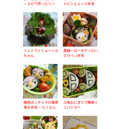
– エビで作ったツノ
ャピンとムック弁当
がカワイイ羊弁当
ミニトマトリョーシカ
黒猫ハローキティのハ
ちゃん
ロウィン弁当
桃色ポッチャマの海苔
三角おにぎりで簡単ミ
巻き弁当 – たくさん
ニパトカー
できて、運動会にも♪