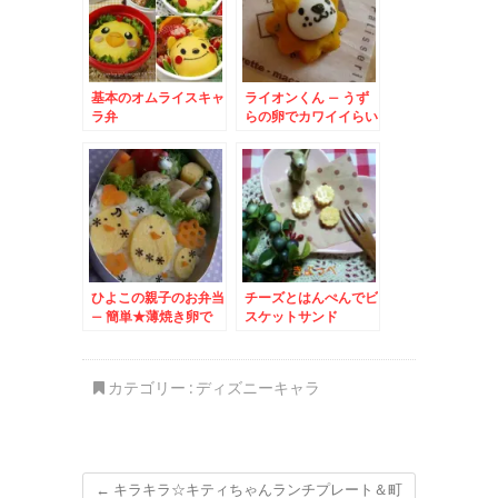
基本のオムライスキャ
ライオンくん – うず
ラ弁
らの卵でカワイイらい
おん☆
ひよこの親子のお弁当
チーズとはんぺんでビ
– 簡単★薄焼き卵で
スケットサンド
可愛いヒヨコ♪
カテゴリー :
ディズニーキャラ
←
キラキラ☆キティちゃんランチプレート＆町