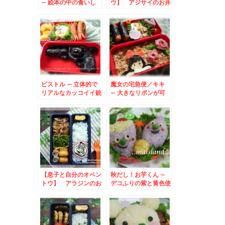
– 絵本の中の食いし
ウ】 アジサイのお弁
ん坊
当
ピストル – 立体的で
魔女の宅急便／キキ
リアルなカッコイイ銃
– 大きなリボンが可
のおにぎり★
愛い平面キャラ♪
【息子と自分のオベン
秋だし！お芋くん –
トウ】 アラジンのお
デコふりの紫と黄色使
弁当
用★食欲の秋弁当