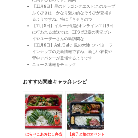
【11月8日】星のドラゴンクエスト:このループ
ふくびきは、かなり魅力的なそうびが登場す
るようですね。特に「きせきのつ
【11月8日】イルーナ戦記オンライン:11月9日
に行われる放送では、EP3 第3章の実況プレ
イやユーザーさんの島訪問な
【11月8日】Ash Tale-風の大陸-:アバターラ
インナップの更新情報ですね。新しい衣装や
背中アバターが登場するようです
ニュース速報をチェック
おすすめ関連キャラ弁レシピ
はらぺこあおむし弁当
【息子と娘のオベント