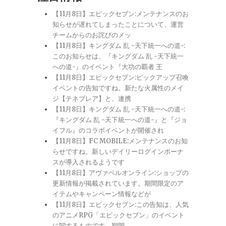
【11月8日】エピックセブン:メンテナンスのお
知らせが遅れてしまったことについて、運営
チームからのお詫びのメッ
【11月8日】キングダム 乱 -天下統一への道-:
このお知らせは、『キングダム 乱 -天下統一
への道-』のイベント『大功の覇者 王
【11月8日】エピックセブン:ピックアップ召喚
イベントの告知ですね。新たな火属性のメイ
ジ【テネブレア】と、連携
【11月8日】キングダム 乱 -天下統一への道-:
『キングダム 乱 -天下統一への道-』と『ジョ
イフル』のコラボイベントが開催され
【11月8日】FC MOBILE:メンテナンスのお知
らせですね。新しいデイリーログインボーナ
スが導入されるようです
【11月8日】アヴァベルオンライン:ショップの
更新情報が掲載されています。期間限定のア
イテムやキャンペーン情報などが
【11月8日】エピックセブン:この告知は、人気
のアニメRPG「エピックセブン」のイベント
に関するものです。期間