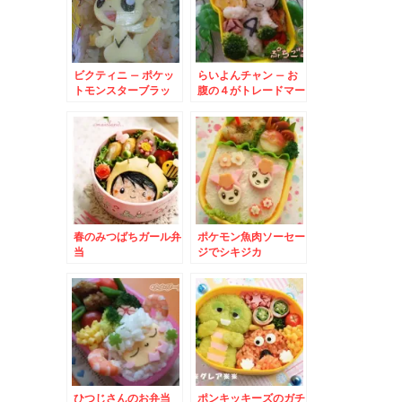
ビクティニ – ポケッ
らいよんチャン – お
トモンスターブラッ
腹の４がトレードマー
ク・ホワイト登場!!勝
ク♪毎日放送テレビの
利をもたらすポケモン
マスコットキャラクタ
♪
ー
春のみつばちガール弁
ポケモン魚肉ソーセー
当
ジでシキジカ
ひつじさんのお弁当
ポンキッキーズのガチ