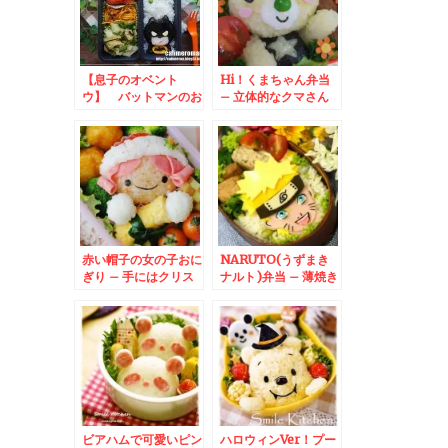
【息子のオベント
Hi！くまちゃん弁当
ウ】 バットマンのお
– 立体的なクマさん
弁当
が可愛い☆
赤い帽子の女の子おに
NARUTO(うずまき
ぎり – 手にはクリス
ナルト)弁当 – 薄焼き
マスプレゼント☆
卵とハムで平面キャラ
だってばよ～★
ビアハムで可愛いピン
ハロウィンVer！プー