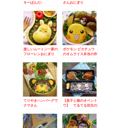
キーぱんだ♪
さんおにぎり
楽しいムーミン一家の
ポケモン ピカチュウ
フローレンおにぎり
のオムライス弁当の作
り方
てりやきハンバーグで
【息子と娘のオベント
クマさん
ウ】 てるてる坊主の
お弁当