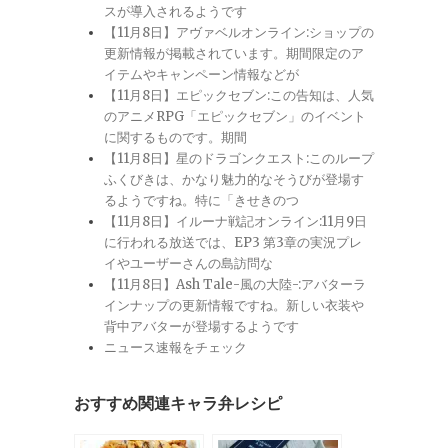
スが導入されるようです
【11月8日】アヴァベルオンライン:ショップの
更新情報が掲載されています。期間限定のア
イテムやキャンペーン情報などが
【11月8日】エピックセブン:この告知は、人気
のアニメRPG「エピックセブン」のイベント
に関するものです。期間
【11月8日】星のドラゴンクエスト:このループ
ふくびきは、かなり魅力的なそうびが登場す
るようですね。特に「きせきのつ
【11月8日】イルーナ戦記オンライン:11月9日
に行われる放送では、EP3 第3章の実況プレ
イやユーザーさんの島訪問な
【11月8日】Ash Tale-風の大陸-:アバターラ
インナップの更新情報ですね。新しい衣装や
背中アバターが登場するようです
ニュース速報をチェック
おすすめ関連キャラ弁レシピ