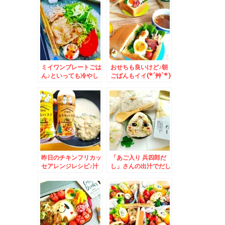
「やきとり弁当」「塩
トドリアレシピ♪無性
タレ」が一番好きっ！
にシリーズ
期間限定小いけのカレ
ーにも誘惑される(*
´艸`*)
ミイワンプレートごは
おせちも良いけど♪朝
ん♪といっても冷やし
ごぱんもイイ(*´艸`*)
中華＆今晩の打ち上げ
は札幌老舗塩ホルモン
で有名な「北光園」さ
んで♪
昨日のチキンフリカッ
「あご入り 兵四郎だ
セアレンジレシピ♪汁
し」さんの出汁でだし
だく豆乳クリームパス
おにぎり♪が旨っ(*´艸
タ♪勝手に福岡コラボ
`*)onigiri
レシピ♪