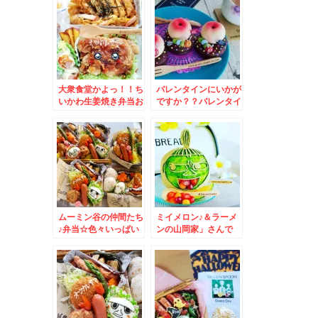
大衆食堂かよっ！！ち
バレンタインにいかが
いかわ生姜焼き弁当お
ですか？？バレンタイ
かずバイキングデー＆
ンスイーツ☆
「佐藤水産大通公園前
店」さんの私の買うい
つもの絶品(*´艸`*)
ムーミン谷の仲間たち
ミイメロン♪＆ラーメ
♪弁当☆色々いっぱい
ンの山岡家」さんで
キャラいます＾＾
「塩プレミアムとんこ
つ」(*´艸`*)うまっ