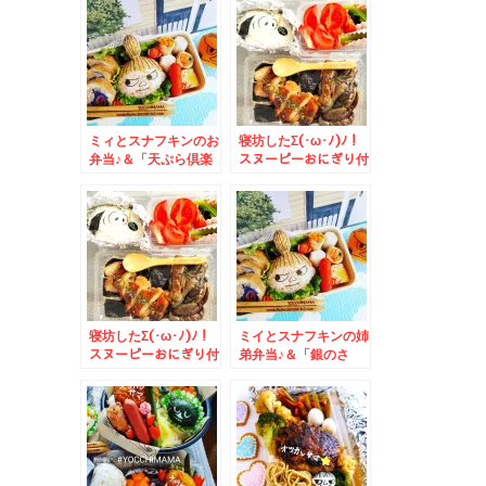
ミィとスナフキンのお
寝坊したΣ(･ω･ﾉ)ﾉ！
弁当♪＆「天ぷら倶楽
スヌーピーおにぎり付
部」さんの「特大エビ
き鶏ナス照り焼き丼＆
天丼」が無性に食べた
くなる(*´艸`*)
寝坊したΣ(･ω･ﾉ)ﾉ！
ミイとスナフキンの姉
スヌーピーおにぎり付
弟弁当♪＆「銀のさ
き鶏ナス照り焼き丼
ら」創成川店さんのラ
ンチ寿司セットがコス
パも美味しさも(@￣□
￣@;)！！