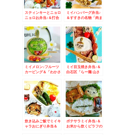
スティンキーとニョロ
ミイハンバーグ弁当♪
ニョロお弁当♪＆打合
＆すすきの名物「肉ま
せグルメ・北海道グル
ん」食べ比べ♪「皆招
メ♪
楼」さんと「茶寮」さ
ん♪
ミイメロン♪フルーツ
ミイ目玉焼き弁当♪＆
カービング＆「わかさ
白石区「らー麺 山さ
いも洞爺湖本店」さん
わ」さんの「あっさり
の「いもてん」でコー
煮干しラーメン 岩海
ヒーブレイクが最高～
苔トッピング」激ウマ
こちら来たら定番です
煮干しラーメンのお店
(*´艸`*)
(*´艸`*)
炊き込みご飯でミイキ
ポテサラミイ弁当♪＆
ャラおにぎり弁当＆
お米から炊くピラフの
「ハセガワストア」
自家製エビ＆ナスミー