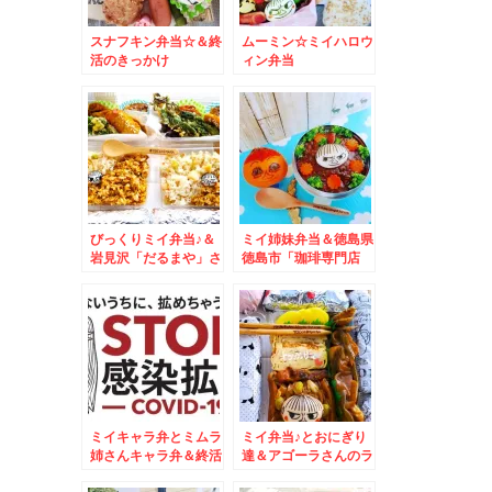
スナフキン弁当☆＆終
ムーミン☆ミイハロウ
活のきっかけ
ィン弁当
びっくりミイ弁当♪＆
ミイ姉妹弁当＆徳島県
岩見沢「だるまや」さ
徳島市「珈琲専門店
んの「油揚げ」が大好
可否庵」の「シナモン
き～＾＾♪
トースト」が絶品すぎ
るっ(*´艸`*)
ミイキャラ弁とミムラ
ミイ弁当♪とおにぎり
姉さんキャラ弁＆終活
達＆アゴーラさんのラ
葬儀編
ンチ再び(*´艸`*)