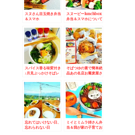
スヌさん目玉焼き弁当
スヌーピーlunchbox
＆スマホ
弁当＆スマホについて
が。。。。。。。。と
機種変について教えて
時間は自分で作るもの
くださいm(__)m
(*-ω-)
スパイス香る味変付き
そばつゆの素で簡単絶
♪月見ぶっかけそばレ
品あの名店お蕎麦屋さ
シピ(*´艸`*)
んのカツ丼のお味がで
きちゃう～(*´艸`*)＆
おかずバイキング弁
当！！
忘れてはいけない日、
ミイとミムラ姉さん弁
忘れられない日
当＆我が家の子育てお
金編と結局