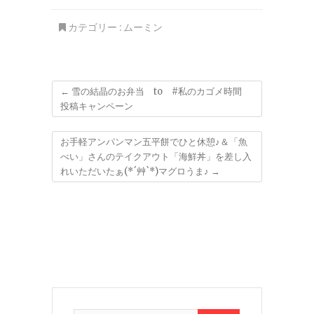
は。。。。。
カテゴリー :
ムーミン
←
雪の結晶のお弁当 to #私のカゴメ時間
投稿キャンペーン
お手軽アンパンマン五平餅でひと休憩♪＆「魚
べい」さんのテイクアウト「海鮮丼」を差し入
れいただいたぁ(*´艸`*)マグロうま♪
→