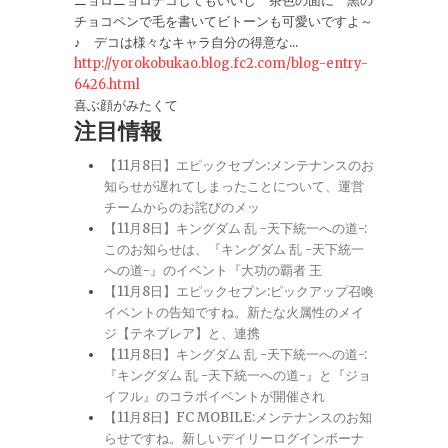
ニョロニョロデコしてもいいし 茶色の面に 黒の
チョコペンで毛を書いてビトーンも可愛いですよ～
♪ デコは様々なキャラ自分の得意な...
http://yorokobukao.blog.fc2.com/blog-entry-
6426.html
喜ぶ顔がみたくて
注目情報
【11月8日】エピックセブン:メンテナンスのお
知らせが遅れてしまったことについて、運営
チームからのお詫びのメッ
【11月8日】キングダム 乱 -天下統一への道-:
このお知らせは、『キングダム 乱 -天下統一
への道-』のイベント『大功の覇者 王
【11月8日】エピックセブン:ピックアップ召喚
イベントの告知ですね。新たな火属性のメイ
ジ【テネブレア】と、連携
【11月8日】キングダム 乱 -天下統一への道-:
『キングダム 乱 -天下統一への道-』と『ジョ
イフル』のコラボイベントが開催され
【11月8日】FC MOBILE:メンテナンスのお知
らせですね。新しいデイリーログインボーナ