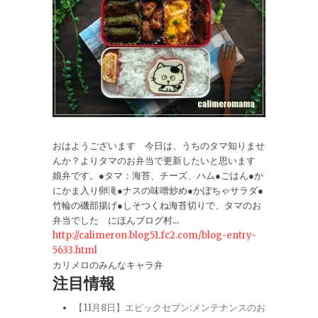
おはようございます 今日は、うちのタマ知りませ
んか？よりタマのお弁当で更新したいと思います
娘弁です。●タマ：海苔、チーズ、ハム●ごはん●か
にかま入り卵滝●ナスの味噌炒め●かぼちゃサラダ●
竹輪の磯部揚げ●しそつくね海苔切りで、タマのお
弁当でした にほんブログ村...
http://calimeron.blog51.fc2.com/blog-entry-
5633.html
カリメロのみんなキャラ弁
注目情報
【11月8日】エピックセブン:メンテナンスのお