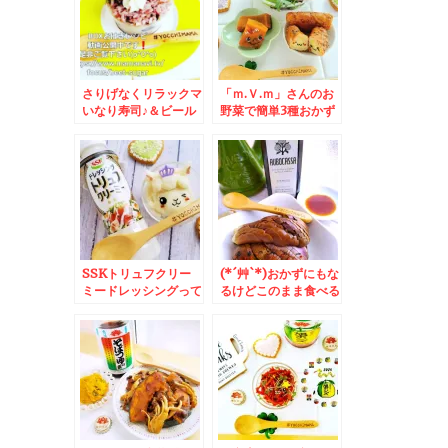
さりげなくリラックマ
「ｍ.Ｖ.ｍ」さんのお
いなり寿司♪＆ビール
野菜で簡単3種おかず
にもおかずにも合
♪ 時短お弁当おかず
う！！！ホルモン揚げ
にもなりますよ～
♪○○県民ソウルフード
ですよね＾＾
SSKトリュフクリー
(*´艸`*)おかずにもな
ミードレッシングって
るけどこのまま食べる
すごいのよ(*´艸`*)簡
のも好き♪オリーブオ
単マッシュポテ
イル醤油♪
ト・・・そしてこれを
あれに入れると最高(*
´艸`*)