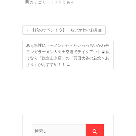
カテゴリー :
ドラえもん
三元豚のロースカツ定
kyoto‐
食」８８０円Σ(ﾟДﾟ)
okonomiyaki
お得で美味しい！
momoka」さんの関
西出汁の効いた明太チ
ーズもんじゃとたこ焼
きうまそげ～～(*´艸
←
【娘のオベントウ】 ちいかわのお弁当
`*)
あぁ無性にラーメンがたべたいっっちいかわモ
モンガラーメン＆羽田空港でテイクアウト
買
うなら「鎌倉山米店」の「羽田大谷の若炊きあ
さり」がおすすめ！！
→