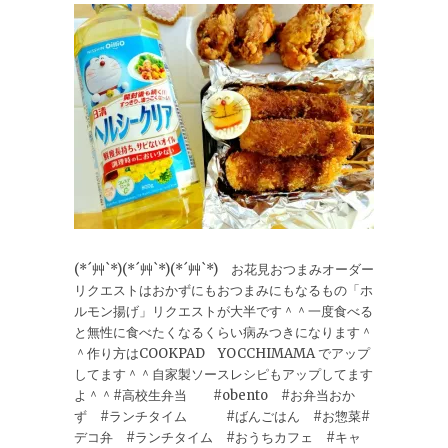
(*´艸`*)(*´艸`*)(*´艸`*) お花見おつまみオーダー
リクエストはおかずにもおつまみにもなるもの「ホ
ルモン揚げ」リクエストが大半です＾＾一度食べる
と無性に食べたくなるくらい病みつきになります＾
＾作り方はCOOKPAD YOCCHIMAMA でアップ
してます＾＾自家製ソースレシピもアップしてます
よ＾＾#高校生弁当 #obento #お弁当おか
ず #ランチタイム #ばんごはん #お惣菜#
デコ弁 #ランチタイム #おうちカフェ #キャ