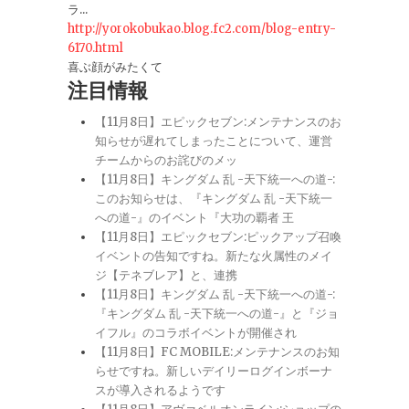
ラ...
http://yorokobukao.blog.fc2.com/blog-entry-
6170.html
喜ぶ顔がみたくて
注目情報
【11月8日】エピックセブン:メンテナンスのお
知らせが遅れてしまったことについて、運営
チームからのお詫びのメッ
【11月8日】キングダム 乱 -天下統一への道-:
このお知らせは、『キングダム 乱 -天下統一
への道-』のイベント『大功の覇者 王
【11月8日】エピックセブン:ピックアップ召喚
イベントの告知ですね。新たな火属性のメイ
ジ【テネブレア】と、連携
【11月8日】キングダム 乱 -天下統一への道-:
『キングダム 乱 -天下統一への道-』と『ジョ
イフル』のコラボイベントが開催され
【11月8日】FC MOBILE:メンテナンスのお知
らせですね。新しいデイリーログインボーナ
スが導入されるようです