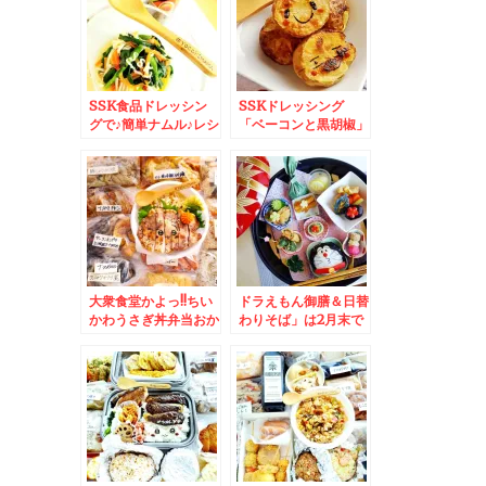
SSK食品ドレッシン
SSKドレッシング
グで♪簡単ナムル♪レシ
「ベーコンと黒胡椒」
ピ付き
で簡単ご飯が進むおか
ず♪材料はじゃがいも
だけ(*´艸`*)
大衆食堂かよっ!!ちい
ドラえもん御膳＆日替
かわうさぎ丼弁当おか
わりそば」は2月末で
ずバイキング＆「壁の
終売したけど行っちゃ
穴札幌ステラプレイス
う「ごまそば遊鶴」さ
店」さんで「元祖たら
ん
こパスタ」♪(*・ω・)
(*-ω-)(*・ω・)(*-
ω-)ウンウン♪