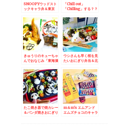
SNOOPYウッドスト
「Chill out」
ックキャラ弁＆東京
「Chilling」する？？
ニュー新橋ビル 「む
myチルタイムはオー
さしや」さんで「オム
ガニック焼酎とおかず
ライス」「ミニハンバ
になるおつまみで♪
ーグ」トッピング(*
´艸`*)
きゅうりのキューちゃ
ウシさんも早く桜を見
んでおなじみ「東海漬
たいおにぎり弁当＆北
物」さんの「キューち
海道旭川市 ミシュラ
ゃん」で絶品簡単チキ
ン一つ星連続受賞「う
ン南蛮＆タルタルソー
なぎ かどわき」さん
ス♪レシピ＆つくれぽ♪
で鰻丼満喫♪
たこ焼き器で焼カレー
m＆m's エムアンド
＆パンダ焼きおにぎり
エムズチョコのキャラ
＆札幌桑園「北のたま
玉子(*´艸`*)＆東京
ゆら」は飲食だだけで
新宿「京風お好み焼き
もできます＾＾「熟成
もんじゃ 新宿百花