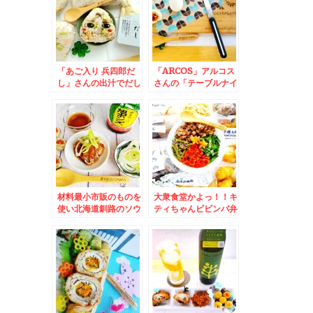
「あご入り 兵四郎だ
「ARCOS」アルコス
し」さんの出汁でだし
さんの「テーブルナイ
おにぎり♪が旨っ(*´艸
フ」がトマトも切れれ
`*)onigiri
ば かぼちゃも切れる
し お肉も切れるし 力
入れなくても切れて
(@￣□￣@;)！！
材料最小市販のものを
大衆食堂かよっ！！キ
使い北海道釧路のソウ
ティちゃんビビンバ弁
ルフード「タレザン
当おかずバイキングデ
ギ」レシピ(*´艸`*)絶
ー＆札幌中央区「江戸
品よ～
前金寿司」の「おまか
せ」握り♪カウンター
でリーズナブルにいた
だける♪(*´艸`*)