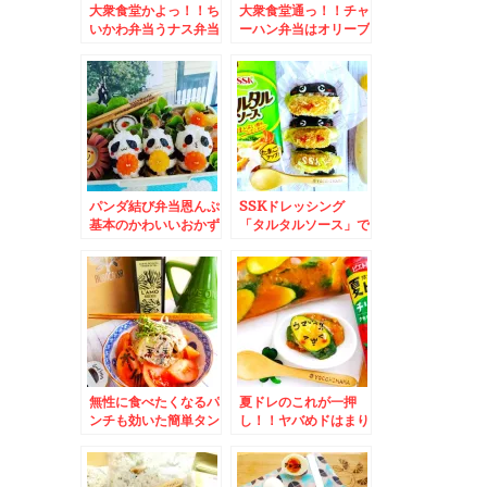
大衆食堂かよっ！！ち
大衆食堂通っ！！チャ
いかわ弁当うナス弁当
ーハン弁当はオリーブ
(*´艸`*)おかずバイキ
オイル仕上げでヘルシ
ングデー＆佐呂間町で
ーに♪おかず満載！
焼肉といえば「焼肉ブ
UFO揚げってご存
ータン」さん秘伝のタ
知？？
レ絶品(*´艸`*)サガリ
とホルモン♪
パンダ結び弁当恩んぷ
SSKドレッシング
基本のかわいいおかず
「タルタルソース」で
満載！！＆東京 ニュ
簡単練り物フライおに
ー新橋ビル「むさし
ぎり♪お弁当にも置き
や」さんで「スパイス
弁にも♪このタルタル
チキンカレー」♪絶品
美味ッ！！
カレー♪(*´艸`*)
無性に食べたくなるパ
夏ドレのこれが一押
ンチも効いた簡単タン
し！！ヤバめドはまり
パク質補給サラダ♪レ
しちゃいました(*´艸
シピ
`*)簡単レシピ