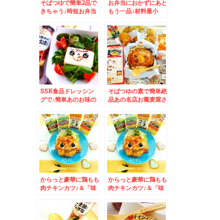
そばつゆで簡単2品で
お弁当におかずにあと
きちゃう♪時短お弁当
もう一品♪材料最小
すきまうめおかずレシ
限 旭ﾎﾟﾝｽﾞで金平♪レ
ピ♪ちゃんとご飯進む
シピ(*´艸`*)
よ～(*´艸`*)
SSK食品ドレッシン
そばつゆの素で簡単絶
グで♪簡単あのお味の
品あの名店お蕎麦屋さ
豆腐サラダ♪レシピ付
んのカツ丼のお味がで
き
きちゃう～(*´艸`*)＆
おかずバイキング弁
当！！
からっと豪華に鶏もも
からっと豪華に鶏もも
肉チキンカツ♪＆「味
肉チキンカツ♪＆「味
の素」さんの「」の紙
の素」さんの
パック４種
「JOIL」の紙パック
４種