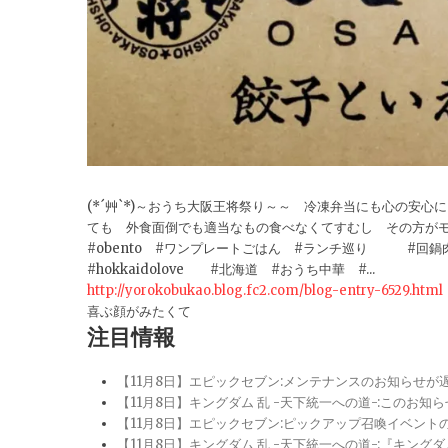
(*´艸`*)～おうち大阪王将祭り～～ 冷凍弁当にも心の安
ても 外食面倒でも適当なもの食べなくてすむし その方が
#obento #ワンプレートごはん #ランチ巡り #回
#hokkaidolove #北海道 #おうち中華 #...
http://yorokobukao.blog.fc2.com/blog-entry-6529.html
喜ぶ顔がみたくて
注目情報
【11月8日】エピックセブン:メンテナンスのお知らせ
【11月8日】キングダム 乱 -天下統一への道-:このお知
【11月8日】エピックセブン:ピックアップ召喚イベン
【11月8日】キングダム 乱 -天下統一への道-:『キン