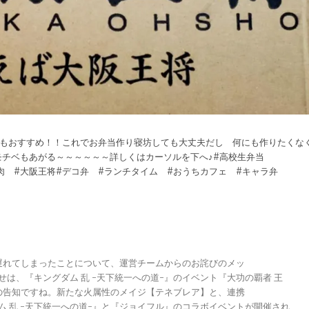
心にもおすすめ！！これでお弁当作り寝坊しても大丈夫だし 何にも作りたくな
モチベもあがる～～～～～～詳しくはカーソルを下へ♪#高校生弁当
鍋肉 #大阪王将#デコ弁 #ランチタイム #おうちカフェ #キャラ弁
が遅れてしまったことについて、運営チームからのお詫びのメッ
らせは、『キングダム 乱 -天下統一への道-』のイベント『大功の覇者 王
トの告知ですね。新たな火属性のメイジ【テネブレア】と、連携
グダム 乱 -天下統一への道-』と『ジョイフル』のコラボイベントが開催され