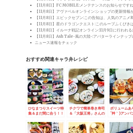
【11月8日】FC MOBILE:メンテナンスのお知らせ
【11月8日】アヴァベルオンライン:ショップの更新情
【11月8日】エピックセブン:この告知は、人気のアニ
【11月8日】星のドラゴンクエスト:このループふくび
【11月8日】イルーナ戦記オンライン:11月9日に行われ
【11月8日】Ash Tale-風の大陸-:アバターライ
ニュース速報をチェック
おすすめ関連キャラ弁レシピ
ひなまつりスイーツ特
チクワで簡単巻き寿司
ボリュームあ
集＆まだ間に合う！！
＆「大阪王将」さんの
´艸｀)アンパ
天津飯の日【大阪王
「日替わり」がコスパ
ーガー弁当♪
将】
良くボリューミーな件
「大阪王将」
Σ(ﾟДﾟ)
「中華そば」