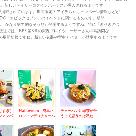
ですね。新しいデイリーログインボーナスが導入されるようです
報が掲載されています。期間限定のアイテムやキャンペーン情報などが
メRPG「エピックセブン」のイベントに関するものです。期間
きは、かなり魅力的なそうびが登場するようですね。特に「きせきのつ
る放送では、EP3 第3章の実況プレイやユーザーさんの島訪問な
ンナップの更新情報ですね。新しい衣装や背中アバターが登場するようです
りすぎ(
Halloween 簡単ハ
チャーハンに緑茶が合
ンマンバ
ロウィンデコチャーハ
うって思うのは私だ
＆久々～
ン(*´艸`*)緑茶が合う
け？？
さんの
の～＾＾♪
ALLGREEN(^^♪の
がクオリ
「静茶」と「香味チャ