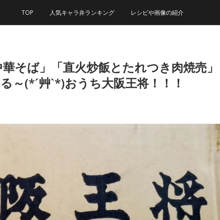
TOP
人気キャラ弁ランキング
レシピや画像の紹介
中華そば」「直火炒飯とたれつき肉焼売」
～(*´艸`*)おうち大阪王将！！！