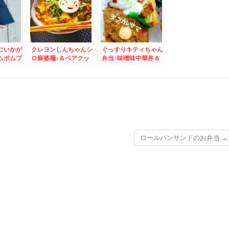
パ良く大
ーハン」レシピ
ﾟ)
にいかが
クレヨンしんちゃんシ
ぐっすりキティちゃん
ムポムプ
ロ麻婆麺♪＆ペアクッ
弁当♪味噌味中華丼＆
製麻婆豆
クさんでオコアート賞
想い出の味「本髙砂
でで一番
いただきました＾＾♪
屋」さんの「エコル
セ」
ロールパンサンドのお弁当
→