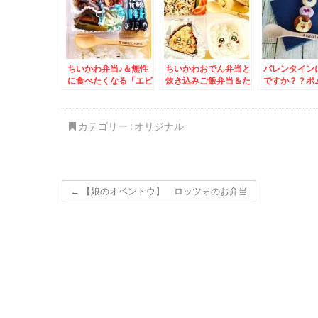
ティ高くコス
満足な件Σ(ﾟД
ちいかわ弁当♪＆無性
ちいかわおでん弁当と
バレンタイン
に食べたくなる「エビ
炊き込みご飯弁当＆た
ですか？？ポ
ナスチリ炒め」(*´艸
まには作ったものアッ
リン♪＆自家
`*)
プ～得意の豚足煮込み
腐♪ん！今ま
とニックジャガー♪
合う味～＾＾
カテゴリー :
オリジナル
←
【娘のオベントウ】 ロッツォのお弁当