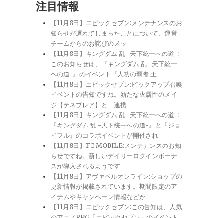
注目情報
【11月8日】エピックセブン:メンテナンスのお
知らせが遅れてしまったことについて、運営
チームからのお詫びのメッ
【11月8日】キングダム 乱 -天下統一への道-:
このお知らせは、『キングダム 乱 -天下統一
への道-』のイベント『大功の覇者 王
【11月8日】エピックセブン:ピックアップ召喚
イベントの告知ですね。新たな火属性のメイ
ジ【テネブレア】と、連携
【11月8日】キングダム 乱 -天下統一への道-:
『キングダム 乱 -天下統一への道-』と『ジョ
イフル』のコラボイベントが開催され
【11月8日】FC MOBILE:メンテナンスのお知
らせですね。新しいデイリーログインボーナ
スが導入されるようです
【11月8日】アヴァベルオンライン:ショップの
更新情報が掲載されています。期間限定のア
イテムやキャンペーン情報などが
【11月8日】エピックセブン:この告知は、人気
のアニメRPG「エピックセブン」のイベント