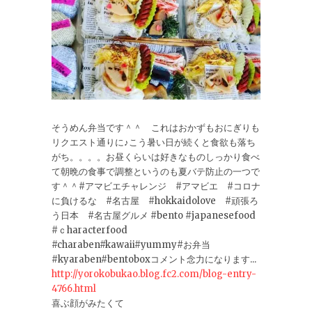
そうめん弁当です＾＾ これはおかずもおにぎりも
リクエスト通りに♪こう暑い日が続くと食欲も落ち
がち。。。。お昼くらいは好きなものしっかり食べ
て朝晩の食事で調整というのも夏バテ防止の一つで
す＾＾#アマビエチャレンジ #アマビエ #コロナ
に負けるな #名古屋 #hokkaidolove #頑張ろ
う日本 #名古屋グルメ #bento #japanesefood
#ｃharacterfood
#charaben#kawaii#yummy#お弁当
#kyaraben#bentoboxコメント念力になります...
http://yorokobukao.blog.fc2.com/blog-entry-
4766.html
喜ぶ顔がみたくて