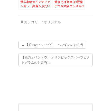
帯広名物☆インディア
焼きそば弁当♪お野菜
ンカレー弁当＆ぶたい
デコ＆大阪グルメ☆ハ
ち豚丼弁当
イハイタウン大好き☆
カテゴリー :
オリジナル
←
【娘のオベントウ】 ペンギンのお弁当
【娘のオベントウ】 オリンピックスポーツピク
トグラムのお弁当
→