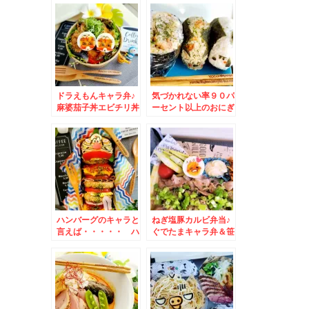
ドラえもんキャラ弁♪
気づかれない率９０パ
麻婆茄子丼エビチリ丼
ーセント以上のおにぎ
のハーフ＆ハーフ弁当
り（( ´艸｀)
♪
#SASARU
ハンバーグのキャラと
ねぎ塩豚カルビ弁当♪
言えば・・・・・ ハ
ぐでたまキャラ弁＆笹
ンバーガー弁当♪
たけのこ