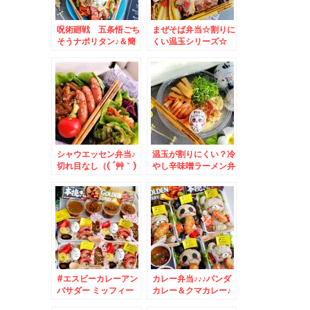
呪術廻戦 五条悟ごち
まぜそば弁当☆割りに
そうナポリタン♪＆簡
くい温玉シリーズ☆
単料理でおうちごはん
♪
シャウエッセン弁当♪
温玉が割りにくい？冷
切れ目なし（( ´艸｀)
やし辛味噌ラーメン弁
シンプルデコ
当♪
#エスビーカレーアン
カレー弁当♪♪♪パンダ
バサダー ミッフィー
カレー＆クマカレー♪
カレー弁当☆