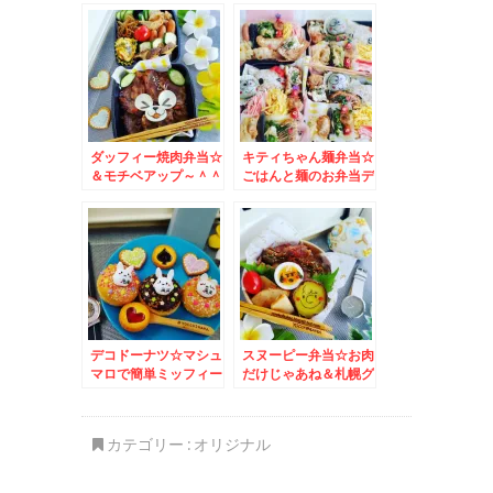
☆
鮮丼☆
ダッフィー焼肉弁当☆
キティちゃん麺弁当☆
＆モチベアップ～＾＾
ごはんと麺のお弁当デ
ザートけろけろけろっ
ぴ大福♪
デコドーナツ☆マシュ
スヌーピー弁当☆お肉
マロで簡単ミッフィー
だけじゃあね＆札幌グ
に＾＾♪
ルメ～麺スタグラム☆
カテゴリー :
オリジナル