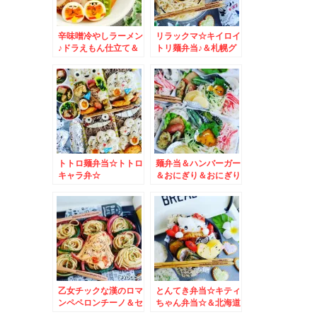
辛味噌冷やしラーメン
リラックマ☆キイロイ
♪ドラえもん仕立て＆
トリ麺弁当♪＆札幌グ
リモートランチ☆＆宮
ルメ☆
崎マンゴー☆
トトロ麺弁当☆トトロ
麺弁当＆ハンバーガー
キャラ弁☆
＆おにぎり＆おにぎり
弁当♪盛りだくさん＾
＾ぐでたまキャラ弁＾
＾
乙女チックな漢のロマ
とんてき弁当☆キティ
ンペペロンチーノ＆セ
ちゃん弁当☆＆北海道
ーラームーンキャラ弁
グルメ♪ワンコイン海