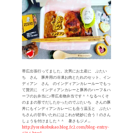
帯広出張行ってました。次男にお土産に ぶたい
ち さん 豚丼用の冷凍お肉とたれのセット、イン
ディアン さん のインディアンカレールーでもっ
て贅沢に インディアンカレーと豚丼のハーフ＆ハ
ーフのお弁当に♪帯広名物弁当です＾＾なるべくそ
のままの形でだしたかったのでぶたいち さんの豚
丼にもインディアンカレーにも合う温玉と ぶたい
ちさんの甘辛いたれにはこれが絶妙に合う！のさん
しょうを付けました＾＾ 暑さもジメ...
http://yorokobukao.blog.fc2.com/blog-entry-