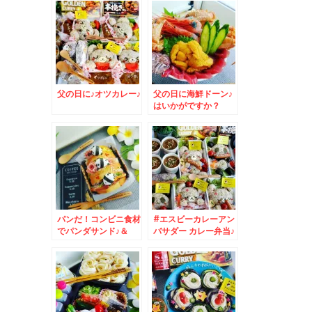
父の日に♪オツカレー♪
父の日に海鮮ドーン♪
はいかがですか？
パンだ！コンビニ食材
#エスビーカレーアン
でパンダサンド♪＆
バサダー カレー弁当♪
SASARU記事更新し
カレーは飲み物ですｗ
ました＾＾
ｗ