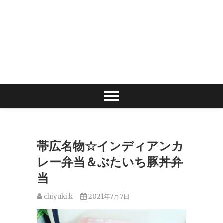
帯広名物☆インディアンカ
レー弁当＆ぶたいち豚丼弁
当
chiyuki.k
2021年7月7日