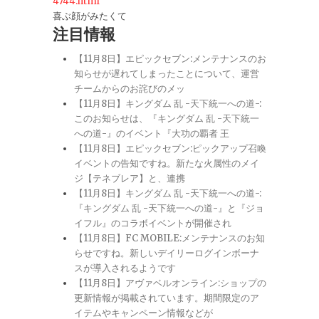
4744.html
喜ぶ顔がみたくて
注目情報
【11月8日】エピックセブン:メンテナンスのお
知らせが遅れてしまったことについて、運営
チームからのお詫びのメッ
【11月8日】キングダム 乱 -天下統一への道-:
このお知らせは、『キングダム 乱 -天下統一
への道-』のイベント『大功の覇者 王
【11月8日】エピックセブン:ピックアップ召喚
イベントの告知ですね。新たな火属性のメイ
ジ【テネブレア】と、連携
【11月8日】キングダム 乱 -天下統一への道-:
『キングダム 乱 -天下統一への道-』と『ジョ
イフル』のコラボイベントが開催され
【11月8日】FC MOBILE:メンテナンスのお知
らせですね。新しいデイリーログインボーナ
スが導入されるようです
【11月8日】アヴァベルオンライン:ショップの
更新情報が掲載されています。期間限定のア
イテムやキャンペーン情報などが