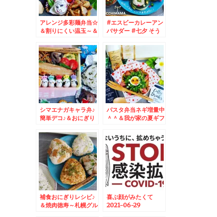
アレンジ多彩麺弁当☆
#エスビーカレーアン
＆割りにくい温玉～＆
バサダー #七夕 そう
隠れ家フレンチ 北広
めんかわいい簡単#七
島 ル・ミディ
夕カレー♪
シマエナガキャラ弁♪
パスタ弁当ネギ増量中
簡単デコ♪＆おにぎり
＾＾＆我が家の夏ギフ
バリエージョンレシピ
ト☆能古島編＾＾
☆
補食おにぎりレシピ♪
喜ぶ顔がみたくて
＆焼肉徳寿～札幌グル
2021-06-29
メ☆
09:49:20