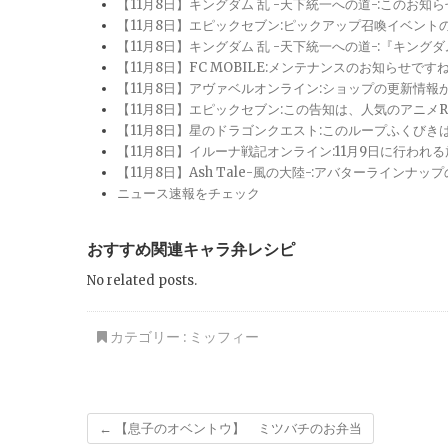
【11月8日】キングダム 乱 -天下統一への道-:このお知
【11月8日】エピックセブン:ピックアップ召喚イベン
【11月8日】キングダム 乱 -天下統一への道-:『キン
【11月8日】FC MOBILE:メンテナンスのお知らせ
【11月8日】アヴァベルオンライン:ショップの更新情
【11月8日】エピックセブン:この告知は、人気のアニ
【11月8日】星のドラゴンクエスト:このループふくび
【11月8日】イルーナ戦記オンライン:11月9日に行われ
【11月8日】Ash Tale-風の大陸-:アバターライ
ニュース速報をチェック
おすすめ関連キャラ弁レシピ
No related posts.
カテゴリー :
ミッフィー
←
【息子のオベントウ】 ミツバチのお弁当