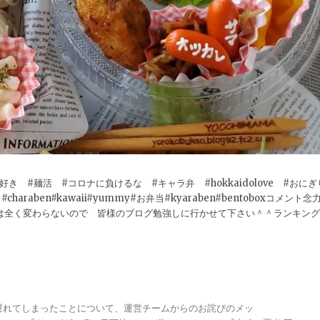
 #麺活 #コロナに負けるな #キャラ弁 #hokkaidolove #おにぎ
d #charaben#kawaii#yummy#お弁当#kyaraben#bentoboxコメント念
は全く変わらないので 皆様のブログ勉強しに行かせて下さい＾＾ランキング
が遅れてしまったことについて、運営チームからのお詫びのメッ