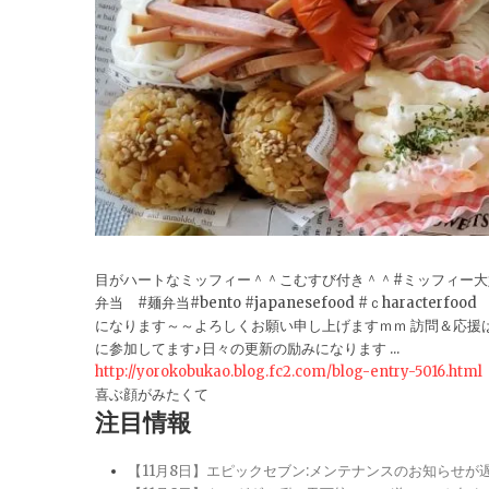
目がハートなミッフィー＾＾こむすび付き＾＾#ミッフィー大好き
弁当 #麺弁当#bento #japanesefood #ｃharacterfoo
になります～～よろしくお願い申し上げますｍｍ 訪問＆応援
に参加してます♪日々の更新の励みになります ...
http://yorokobukao.blog.fc2.com/blog-entry-5016.html
喜ぶ顔がみたくて
注目情報
【11月8日】エピックセブン:メンテナンスのお知らせ