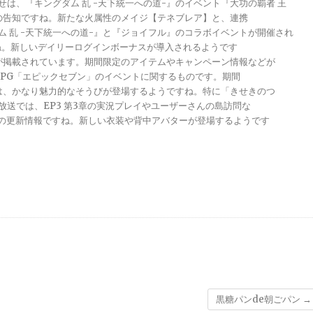
らせは、『キングダム 乱 -天下統一への道-』のイベント『大功の覇者 王
トの告知ですね。新たな火属性のメイジ【テネブレア】と、連携
グダム 乱 -天下統一への道-』と『ジョイフル』のコラボイベントが開催され
ですね。新しいデイリーログインボーナスが導入されるようです
報が掲載されています。期間限定のアイテムやキャンペーン情報などが
メRPG「エピックセブン」のイベントに関するものです。期間
きは、かなり魅力的なそうびが登場するようですね。特に「きせきのつ
る放送では、EP3 第3章の実況プレイやユーザーさんの島訪問な
ンナップの更新情報ですね。新しい衣装や背中アバターが登場するようです
黒糖パンde朝ごパン
→