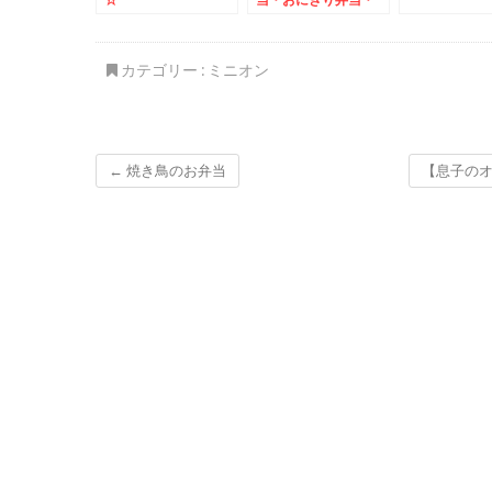
MIX弁当・おかず
色々
カテゴリー :
ミニオン
←
焼き鳥のお弁当
【息子のオ