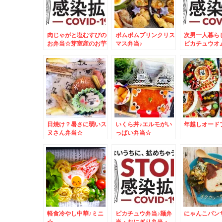
肉じゃがと塩むすびの
ポムポムプリンクリス
次男一人暮ら
お弁当☆芽室産のお芋
マス弁当♪
ピカチュウオ
が美味しすぎる～～～
☆
～＾＾
日焼け？暑さに弱いス
いくら丼♪エルモがい
年越しオード
ヌさん弁当☆
っぱい弁当☆
軽食冷やし中華♪ミニ
ピカチュウ弁当♪麺弁
にゃんこパン
☆
当・おにぎり弁当・