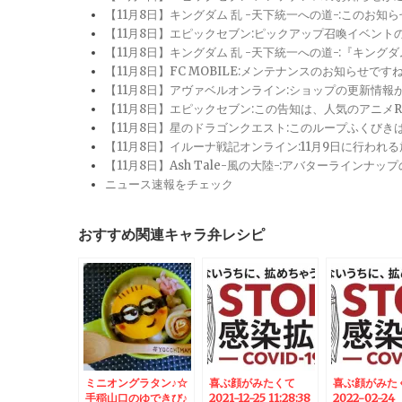
【11月8日】キングダム 乱 -天下統一への道-:このお知
【11月8日】エピックセブン:ピックアップ召喚イベン
【11月8日】キングダム 乱 -天下統一への道-:『キン
【11月8日】FC MOBILE:メンテナンスのお知らせ
【11月8日】アヴァベルオンライン:ショップの更新情
【11月8日】エピックセブン:この告知は、人気のアニ
【11月8日】星のドラゴンクエスト:このループふくび
【11月8日】イルーナ戦記オンライン:11月9日に行われ
【11月8日】Ash Tale-風の大陸-:アバターライ
ニュース速報をチェック
おすすめ関連キャラ弁レシピ
ミニオングラタン♪☆
喜ぶ顔がみたくて
喜ぶ顔がみた
手稲山口のゆできび♪
2021-12-25 11:28:38
2022-02-24