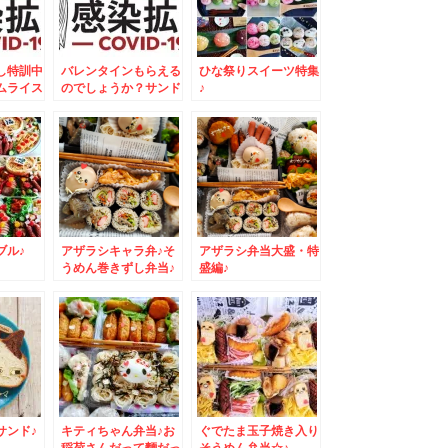
し特訓中
バレンタインもらえる
ひな祭りスイーツ特集
ムライス
のでしょうか？サンド
♪
ウィッチ弁当☆
ブル♪
アザラシキャラ弁♪そ
アザラシ弁当大盛・特
うめん巻きずし弁当♪
盛編♪
サンド♪
キティちゃん弁当♪お
ぐでたま玉子焼き入り
稲荷さんだって麵だっ
そうめん弁当☆♪