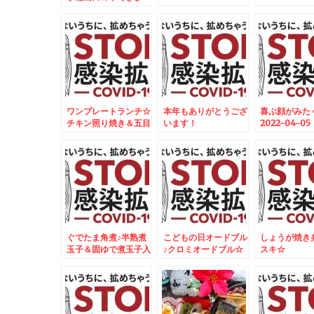
06:30:00
ワンプレートランチ☆
本年もありがとうござ
喜ぶ顔がみた
チキン照り焼き＆五目
います！
2022-04-05
御飯焼きおにぎりプレ
06:30:00
ート☆
ぐでたま角煮♪半熟煮
こどもの日オードブル
しょうが焼き
玉子＆固ゆで煮玉子入
♪クロミオードブル☆
スキ☆
り♪