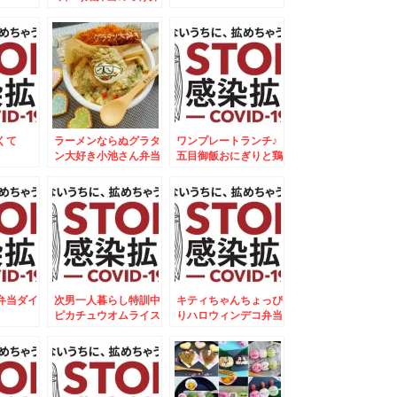
当おにぎり弁当♪
くて
ラーメンならぬグラタ
ワンプレートランチ♪
ン大好き小池さん弁当
五目御飯おにぎりと鶏
♪
肉のオレンジ焼♪
弁当ダイ
次男一人暮らし特訓中
キティちゃんちょっぴ
ピカチュウオムライス
りハロウィンデコ弁当
2個目
＆新甘泉梨☆５５１
HORAI肉まん祭り☆