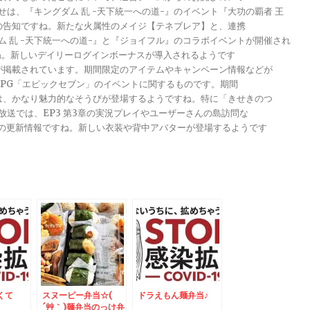
らせは、『キングダム 乱 -天下統一への道-』のイベント『大功の覇者 王
トの告知ですね。新たな火属性のメイジ【テネブレア】と、連携
グダム 乱 -天下統一への道-』と『ジョイフル』のコラボイベントが開催され
ですね。新しいデイリーログインボーナスが導入されるようです
報が掲載されています。期間限定のアイテムやキャンペーン情報などが
メRPG「エピックセブン」のイベントに関するものです。期間
きは、かなり魅力的なそうびが登場するようですね。特に「きせきのつ
る放送では、EP3 第3章の実況プレイやユーザーさんの島訪問な
ンナップの更新情報ですね。新しい衣装や背中アバターが登場するようです
くて
スヌーピー弁当☆(
ドラえもん麺弁当♪
´艸｀)麺弁当のっけ弁