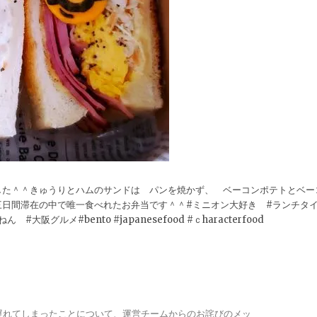
した＾＾きゅうりとハムのサンドは パンを焼かず、 ベーコンポテトとベー
日間滞在の中で唯一食べれたお弁当です＾＾#ミニオン大好き #ランチタ
#大阪グルメ#bento #japanesefood #ｃharacterfood
が遅れてしまったことについて、運営チームからのお詫びのメッ