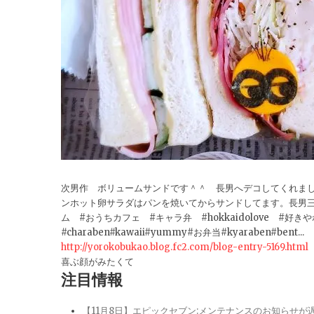
次男作 ボリュームサンドです＾＾ 長男へデコしてくれま
ンホット卵サラダはパンを焼いてからサンドしてます。長男三
ム #おうちカフェ #キャラ弁 #hokkaidolove #好きやねん 
#charaben#kawaii#yummy#お弁当#kyaraben#bent...
http://yorokobukao.blog.fc2.com/blog-entry-5169.html
喜ぶ顔がみたくて
注目情報
【11月8日】エピックセブン:メンテナンスのお知らせ