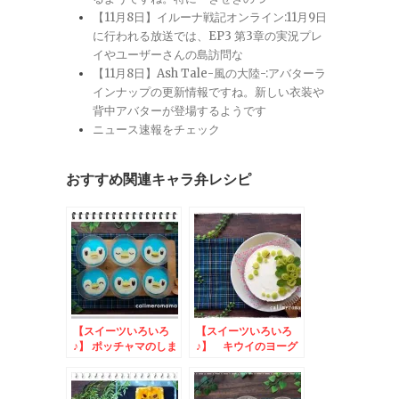
【11月8日】イルーナ戦記オンライン:11月9日
に行われる放送では、EP3 第3章の実況プレ
イやユーザーさんの島訪問な
【11月8日】Ash Tale-風の大陸-:アバターラ
インナップの更新情報ですね。新しい衣装や
背中アバターが登場するようです
ニュース速報をチェック
おすすめ関連キャラ弁レシピ
【スイーツいろいろ
【スイーツいろいろ
♪】 ポッチャマのしま
♪】 キウイのヨーグ
しまゼリー
ルトムースケーキ