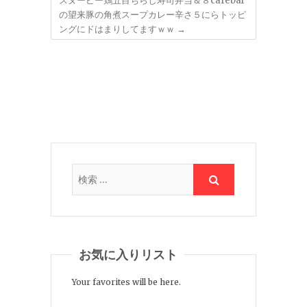
スヌーピー鶏五目ちらし寿司弁当＆８cafebar
の望来豚の角煮スープカレー辛さ５にらトッピ
ングにドはまりしてますｗｗ
→
お気に入りリスト
Your favorites will be here.