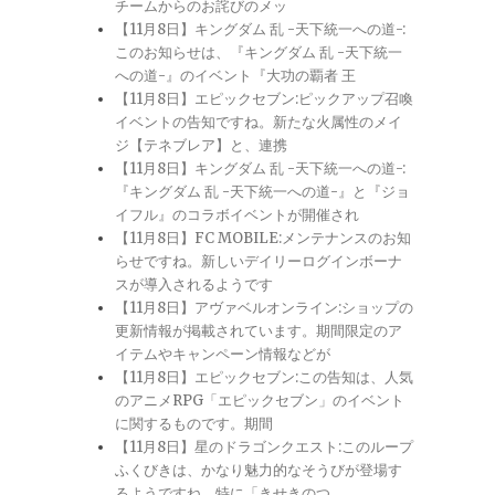
チームからのお詫びのメッ
【11月8日】キングダム 乱 -天下統一への道-:
このお知らせは、『キングダム 乱 -天下統一
への道-』のイベント『大功の覇者 王
【11月8日】エピックセブン:ピックアップ召喚
イベントの告知ですね。新たな火属性のメイ
ジ【テネブレア】と、連携
【11月8日】キングダム 乱 -天下統一への道-:
『キングダム 乱 -天下統一への道-』と『ジョ
イフル』のコラボイベントが開催され
【11月8日】FC MOBILE:メンテナンスのお知
らせですね。新しいデイリーログインボーナ
スが導入されるようです
【11月8日】アヴァベルオンライン:ショップの
更新情報が掲載されています。期間限定のア
イテムやキャンペーン情報などが
【11月8日】エピックセブン:この告知は、人気
のアニメRPG「エピックセブン」のイベント
に関するものです。期間
【11月8日】星のドラゴンクエスト:このループ
ふくびきは、かなり魅力的なそうびが登場す
るようですね。特に「きせきのつ