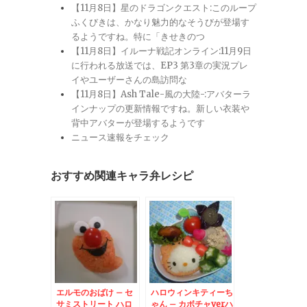
【11月8日】星のドラゴンクエスト:このループ
ふくびきは、かなり魅力的なそうびが登場す
るようですね。特に「きせきのつ
【11月8日】イルーナ戦記オンライン:11月9日
に行われる放送では、EP3 第3章の実況プレ
イやユーザーさんの島訪問な
【11月8日】Ash Tale-風の大陸-:アバターラ
インナップの更新情報ですね。新しい衣装や
背中アバターが登場するようです
ニュース速報をチェック
おすすめ関連キャラ弁レシピ
エルモのおばけ – セ
ハロウィンキティーち
サミストリート ハロ
ゃん – カボチャverハ