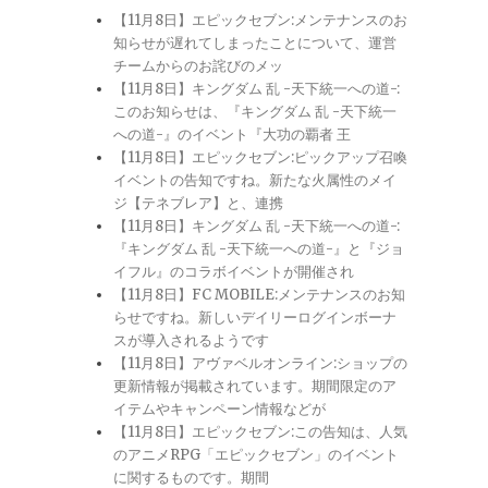
【11月8日】エピックセブン:メンテナンスのお
知らせが遅れてしまったことについて、運営
チームからのお詫びのメッ
【11月8日】キングダム 乱 -天下統一への道-:
このお知らせは、『キングダム 乱 -天下統一
への道-』のイベント『大功の覇者 王
【11月8日】エピックセブン:ピックアップ召喚
イベントの告知ですね。新たな火属性のメイ
ジ【テネブレア】と、連携
【11月8日】キングダム 乱 -天下統一への道-:
『キングダム 乱 -天下統一への道-』と『ジョ
イフル』のコラボイベントが開催され
【11月8日】FC MOBILE:メンテナンスのお知
らせですね。新しいデイリーログインボーナ
スが導入されるようです
【11月8日】アヴァベルオンライン:ショップの
更新情報が掲載されています。期間限定のア
イテムやキャンペーン情報などが
【11月8日】エピックセブン:この告知は、人気
のアニメRPG「エピックセブン」のイベント
に関するものです。期間