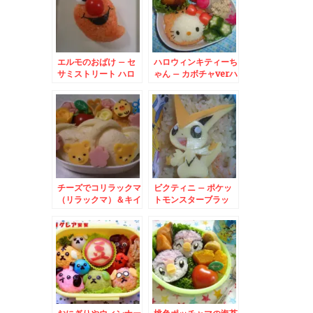
エルモのおばけ – セ
ハロウィンキティーち
サミストリート ハロ
ゃん – カボチャverハ
ウィンバージョン
ローキティ
ELMO
チーズでコリラックマ
ビクティニ – ポケッ
（リラックマ）＆キイ
トモンスターブラッ
ロイトリ
ク・ホワイト登場!!勝
利をもたらすポケモン
♪