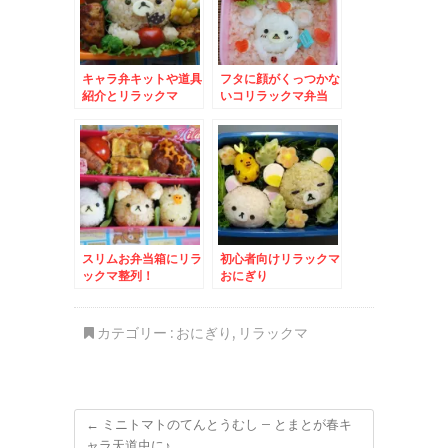
キャラ弁キットや道具
フタに顔がくっつかな
紹介とリラックマ
いコリラックマ弁当
スリムお弁当箱にリラ
初心者向けリラックマ
ックマ整列！
おにぎり
カテゴリー :
おにぎり
,
リラックマ
←
ミニトマトのてんとうむし – とまとが春キ
ャラ天道虫に♪