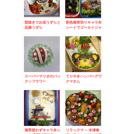
型抜きでお花うずらと
彩色海苔切りキャラ弁
足跡うずら
シートでゴーカイジャ
ー
スーパーマリオのパッ
てりやきハンバーグで
クンフラワー
クマさん
海苔使わずキャラ弁シ
リラックマ – 冷凍食