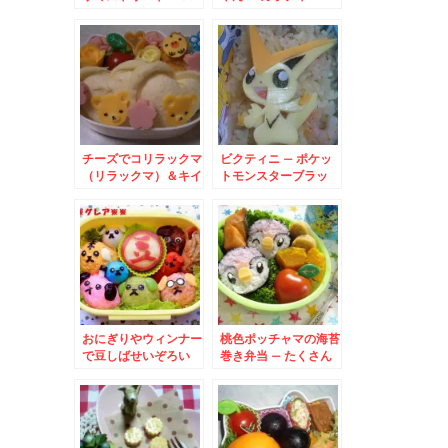
ウィンバージョン
ローキティ
ELMO
チーズでコリラックマ
ビクティニ – ポケッ
（リラックマ）＆キイ
トモンスターブラッ
ロイトリ
ク・ホワイト登場!!勝
利をもたらすポケモン
♪
おにぎりやウィンナー
桃色ポッチャマの海苔
で豆しばせいぞろい
巻き弁当 – たくさん
できて、運動会にも♪