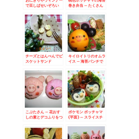
おにぎりやウィンナー
桃色ポッチャマの海苔
で豆しばせいぞろい
巻き弁当 – たくさん
できて、運動会にも♪
チーズとはんぺんでビ
キイロイトリのオムラ
スケットサンド
イス – 海苔パンチで
簡単デコ
こぶたさん – 花おす
ポケモン ポッチャマ
しの素とデコふりをつ
(平面) – スライスチ
かってブタさん
ーズでポケットモンス
ターキャラ☆