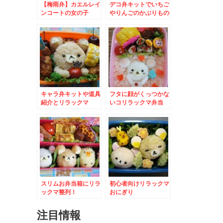
【梅雨弁】カエルレイ
デコ弁キットでいちご
ンコートの女の子
やりんごのかぶりもの
リラックマ
キャラ弁キットや道具
フタに顔がくっつかな
紹介とリラックマ
いコリラックマ弁当
スリムお弁当箱にリラ
初心者向けリラックマ
ックマ整列！
おにぎり
注目情報