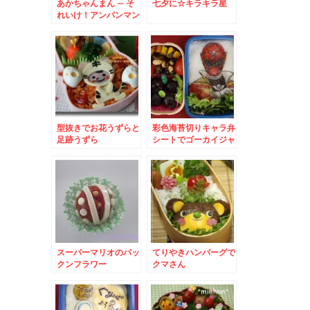
あかちゃんまん – そ
七夕に☆キラキラ星
れいけ！アンパンマン
型抜きでお花うずらと
彩色海苔切りキャラ弁
足跡うずら
シートでゴーカイジャ
ー
スーパーマリオのパッ
てりやきハンバーグで
クンフラワー
クマさん