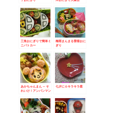
三角おにぎりで簡単ミ
梅雨まんまる雷様おに
ニパトカー
ぎり
あかちゃんまん – そ
七夕に☆キラキラ星
れいけ！アンパンマン