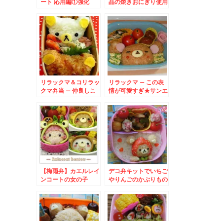
ート 応用編①強化
品の焼きおにぎり使用
で簡単弁当☆
リラックマ＆コリラッ
リラックマ – この表
クマ弁当 – 仲良しこ
情が可愛すぎ★サンエ
よしな可愛い癒し系ゆ
ックスの癒し系キャラ
るキャラ達♪
クター
【梅雨弁】カエルレイ
デコ弁キットでいちご
ンコートの女の子
やりんごのかぶりもの
リラックマ