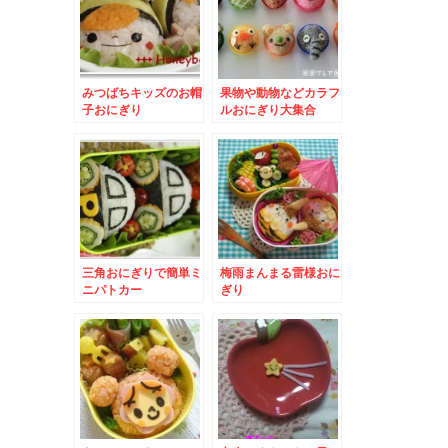
みつばちキッズのお帽
果物や動物などカラフ
子おにぎり
ルおにぎり大集合
三角おにぎりで簡単ミ
梅雨まんまる雷様おに
ニパトカー
ぎり