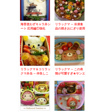
海苔使わずキャラ弁シ
リラックマ – 冷凍食
ート 応用編①強化
品の焼きおにぎり使用
で簡単弁当☆
リラックマ＆コリラッ
リラックマ – この表
クマ弁当 – 仲良しこ
情が可愛すぎ★サンエ
よしな可愛い癒し系ゆ
ックスの癒し系キャラ
るキャラ達♪
クター