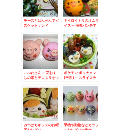
チーズとはんぺんでビ
キイロイトリのオムラ
スケットサンド
イス – 海苔パンチで
簡単デコ
こぶたさん – 花おす
ポケモン ポッチャマ
しの素とデコふりをつ
(平面) – スライスチ
かってブタさん
ーズでポケットモンス
ターキャラ☆
みつばちキッズのお帽
果物や動物などカラフ
子おにぎり
ルおにぎり大集合