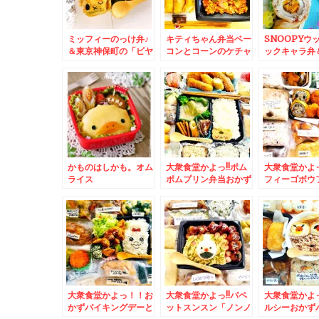
ミッフィーのっけ弁♪
キティちゃん弁当ベー
SNOOPYウ
＆東京神保町の「ビヤ
コンとコーンのケチャ
ックキャラ弁
ホール ランチョン」
ップライス♪タケノコ
ニュー新橋ビ
さんの「オムライス」
ごはんもあるよ＾＾＆
さしや」さん
が大好き－っ(*´艸`*)
東京都新宿区「笠置そ
ライス」「ミ
ば」さんで「カツ丼セ
ーグ」トッピン
ット」で「天玉そば」
´艸`*)
冷たいの♪かき揚げも
蕎麦も揚げたて茹でた
てで激ウマ(*´艸`*)
かものはしかも。オム
大衆食堂かよっ!!ポム
大衆食堂かよっ
ライス
ポムプリン弁当おかず
フィーゴボウフ
バイキング弁当＆懐か
´艸`*)おか
しいフローズンアイス
グ♪＆士幌町
(*´艸`*)メロン味なぜ
元用ポテトチ
かカップ2個(・・?
「塩味」「の
「コンソメ味
チ最強の美味
大衆食堂かよっ！！お
大衆食堂かよっ!!パペ
大衆食堂かよ
かずバイキングデーと
ットスンスン「ノンノ
ルシーおかず