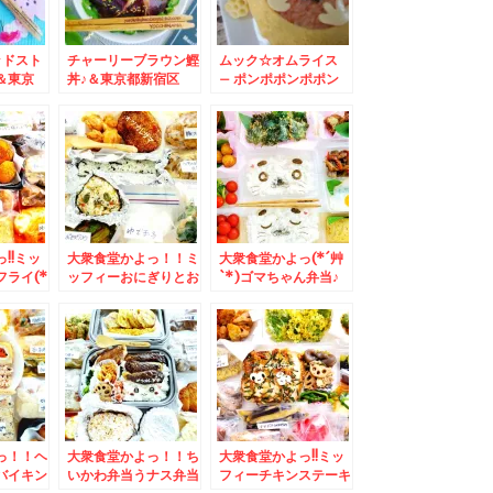
ッドスト
チャーリーブラウン鰹
ムック☆オムライス
＆東京
丼♪＆東京都新宿区
– ポンポポンポポン
ル 「む
「卸）新宿食肉センタ
キッキーズ♪
で「オム
ー極～KIWAME本
ニハンバ
店」さんの焼肉が美味
グ(*
しすぎるホルモン充実
しすぎて網レバー激ウ
マ(*´艸`*)
!!ミッ
大衆食堂かよっ！！ミ
大衆食堂かよっ(*´艸
ライ(*
ッフィーおにぎりとお
`*)ゴマちゃん弁当♪
ずバイキン
かずバイキング＆札幌
＆Zespri「ゼスプ
生産者還
で一番お得な焼肉ラン
リ・サンゴールドキウ
ップス」
チのお店「平和園蘭
イ」が美味っ！！
り塩味」
豆」さんの「テールラ
」 ポテ
ーメン」と「味噌汁」
しさ♪
でmyカスタマイズ単
品メニューもお得よ＾
＾
っ！！ヘ
大衆食堂かよっ！！ち
大衆食堂かよっ!!ミッ
バイキン
いかわ弁当うナス弁当
フィーチキンステーキ