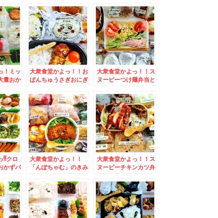
ーエッグ
(*´艸`*)おかずバイキ
弁当＆「そば処 信州
＆「ごま
ングデー＆佐呂間町で
庵」さんの「辛子明太
さんの
焼肉といえば「焼肉ブ
のり弁当」＆「なめこ
ん」絶品
ータン」さん秘伝のタ
そば温」ネギ食べ放題
も９００
レ絶品(*´艸`*)サガリ
がありがたい～
とホルモン♪
っ！ミッ
大衆食堂かよっ！！お
大衆食堂かよっ！！ス
大量おか
ぱんちゅうさぎおにぎ
ヌーピーつけ麺弁当と
絶品白焼
りとおかず満載♪＆白
おかず満載＆小樽市朝
みずほ
石区「蘭豆」さんの
里「里李庵」さんの
子さん連
「カルビラーメンラン
「ショートケーキ、モ
(*´艸
チ」激辛 麺固め旨っ
ンブラン、チョコレー
(*´艸`*)
トケーキ」「梨タル
ト」梨タルト旨っ(*
´艸`*)
!!クロ
大衆食堂かよっ！！
大衆食堂かよっ！！ス
おかずバ
「んぽちゃむ」のきみ
ヌーピーチキンカツ弁
銀座みゆ
まろキャラ弁♪＆
当♪＆函館のファミレ
「和栗の
BASEFOODベースフ
ス「パーラーフタバ
*´艸
ードさん[BASE
ヤ」さんで打ち合わせ
モンブラ
BREAD]生活続けて
(*´艸`*)
ますよ(*´艸`*)[こし
あん」が好き(*´艸`*)