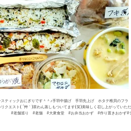
ースティックおにぎりです＾＾♪手羽中揚げ 手羽先上げ ホタテ稚貝のフラ
クエスト( ´艸｀)茶わん蒸しもついてます(笑)美味しく召し上がっていた
り #老舗巡り #老舗 #大衆食堂 #お弁当おかず #作り置きおかず#