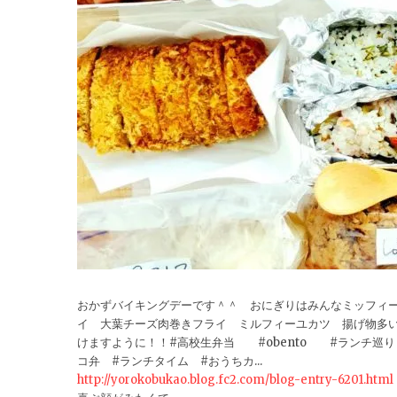
おかずバイキングデーです＾＾ おにぎりはみんなミッフィ
イ 大葉チーズ肉巻きフライ ミルフィーユカツ 揚げ物多いリ
けますように！！#高校生弁当 #obento #ランチ巡
コ弁 #ランチタイム #おうちカ...
http://yorokobukao.blog.fc2.com/blog-entry-6201.html