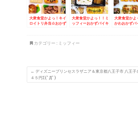
大衆食堂かよっ！キイ
大衆食堂かよっ！！ミ
大衆食堂かよっ
ロイトリ弁当☆おかず
ッフィーおかずバイキ
かわおかずバ
満載＆念願の道南大野
ング弁当♪＆被災地応
弁当＆「弟子
の「鈴木牧場牛乳」さ
援！福井県ソウルフー
ン」さんの「
んの「ソフトクリー
ド越前銘菓「水羊か
メン」「味噌
カテゴリー :
ミッフィー
ム」美味(*´艸`*)
ん」うまっ(*´艸`*)
たよ～(*´艸`*
←
ディズニープリンセスラザニア＆東京都八王子市 八王子
４５円Σ(ﾟДﾟ)