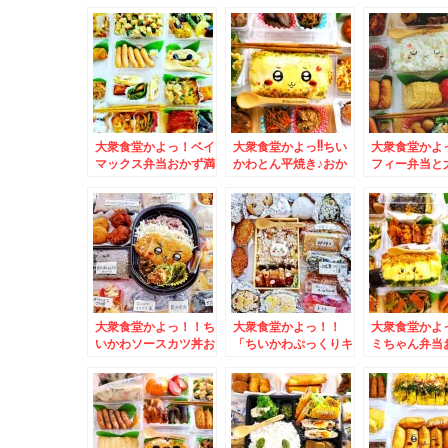
おぱんちゅうさぎ弁当
ンキャラ弁」＆
グ スヌーピ
＆簡単だけど病みつき
「Tully's coffee」タ
コロッケ弁当
になる朝ごはんレシピ
リーズコーヒーで打ち
そば八千代」
♪レタス納豆ど～ん♪(*
合わせ～＾＾♪ほっと
「鍋焼きうど
´艸`*)
一息＾＾
えび天入りで
円Σ(ﾟДﾟ)
大衆食堂かよっ！ベイ
大衆食堂かよっ!!ちい
大衆食堂かよ
マックス弁当おかず満
かわとん平焼き♪おか
フィー弁当と
載＆札幌で一番カツ丼
ず満載＆「熱烈中華食
ず＆久留米で
が美味しいと思うお店
堂 日高屋」さんの
きといえば「
(*´艸`*)ランチタイム
「タンメン」近くに日
庵」小さいお
しか営業されてないで
高屋さんが欲しい件(*
れでもゆっくり
すよ～
´艸`*)
`*)
大衆食堂かよっ！！ち
大衆食堂かよっ！！
大衆食堂かよっ
いかわソースカツ丼お
「ちいかわぷっくりキ
ミちゃん弁当
かずバイキングデー＆
ャラ弁」とおにぎり満
イキング＆「
きのこ王国内「シフォ
載おにぎりレシピ＆ど
き館」さんの
ンケーキ」と「仁木産
こかは言えないけど思
モンブラン」(
りんごシフォンケー
った以上にお得だった
`*)my最高
キ」
ブルーハワイのかき氷
ン(*´艸`*)
(*´艸`*)