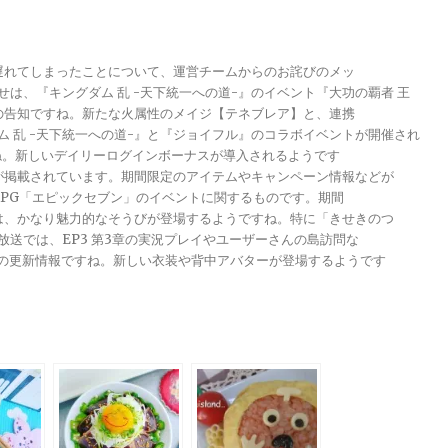
が遅れてしまったことについて、運営チームからのお詫びのメッ
らせは、『キングダム 乱 -天下統一への道-』のイベント『大功の覇者 王
トの告知ですね。新たな火属性のメイジ【テネブレア】と、連携
グダム 乱 -天下統一への道-』と『ジョイフル』のコラボイベントが開催され
ですね。新しいデイリーログインボーナスが導入されるようです
報が掲載されています。期間限定のアイテムやキャンペーン情報などが
メRPG「エピックセブン」のイベントに関するものです。期間
きは、かなり魅力的なそうびが登場するようですね。特に「きせきのつ
る放送では、EP3 第3章の実況プレイやユーザーさんの島訪問な
ンナップの更新情報ですね。新しい衣装や背中アバターが登場するようです