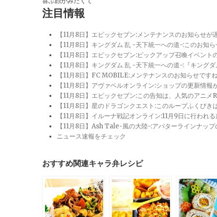
喜ぶ顔がみたくて
注目情報
【11月8日】エピックセブン:メンテナンスのお知らせ
【11月8日】キングダム 乱 -天下統一への道-:このお知
【11月8日】エピックセブン:ピックアップ召喚イベン
【11月8日】キングダム 乱 -天下統一への道-:『キン
【11月8日】FC MOBILE:メンテナンスのお知らせ
【11月8日】アヴァベルオンライン:ショップの更新情
【11月8日】エピックセブン:この告知は、人気のアニ
【11月8日】星のドラゴンクエスト:このループふくび
【11月8日】イルーナ戦記オンライン:11月9日に行われ
【11月8日】Ash Tale-風の大陸-:アバターライ
ニュース速報をチェック
おすすめ関連キャラ弁レシピ