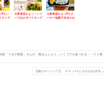
!!ちい
大衆食堂かよっ！シリ
大衆食堂かよっ!!スヌ
イキング
ーズおかずバイキング
ーピー塩親子弁当☆お
屈ラーメ
弁当＆吉祥寺でピザと
かずバイキング＆手稲
海老ラー
いえば「トニーズピ
前田「馬鹿値食堂」さ
味」食べ
ザ」の「フレッシュト
んの「カレーライス」
)
マトピザ」(*´艸`*)
３５０円でこの量とお
味ってΣ(ﾟДﾟ)
名物「つるや製菓」さんの「都まんじゅう」いくつでも食べれる～～で１個
【娘のオベントウ】 キティ×ちいかわのお弁当
→