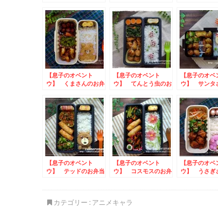
ーズのお弁当
のお弁当
っしょ☆お文
お弁当
【息子のオベント
【息子のオベント
【息子のオベ
ウ】 くまさんのお弁
ウ】 てんとう虫のお
ウ】 サンタ
当
弁当
弁当
【息子のオベント
【息子のオベント
【息子のオベ
ウ】 テッドのお弁当
ウ】 コスモスのお弁
ウ】 うさぎ
toエンゼルパイアレ
当 to やいづキャラ弁
弁当
ンジレシピコンテスト
グランプリ
カテゴリー :
アニメキャラ