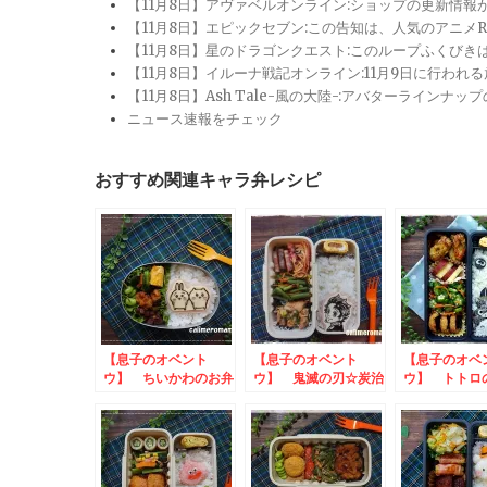
【11月8日】アヴァベルオンライン:ショップの更新情
【11月8日】エピックセブン:この告知は、人気のアニ
【11月8日】星のドラゴンクエスト:このループふくび
【11月8日】イルーナ戦記オンライン:11月9日に行われ
【11月8日】Ash Tale-風の大陸-:アバターライ
ニュース速報をチェック
おすすめ関連キャラ弁レシピ
【息子のオベント
【息子のオベント
【息子のオベ
ウ】 ちいかわのお弁
ウ】 鬼滅の刃☆炭治
ウ】 トトロ
当
郎のお弁当