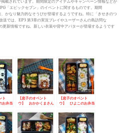
報が掲載されています。期間限定のアイテムやキャンペーン情報などが
メRPG「エピックセブン」のイベントに関するものです。期間
きは、かなり魅力的なそうびが登場するようですね。特に「きせきのつ
る放送では、EP3 第3章の実況プレイやユーザーさんの島訪問な
ンナップの更新情報ですね。新しい衣装や背中アバターが登場するようです
ント
【息子のオベント
【息子のオベント
のお弁当
ウ】 おかかくまさん
ウ】 ひよこのお弁当
のお弁当