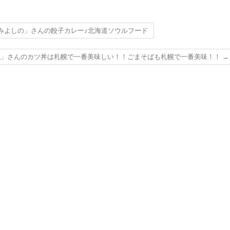
みよしの」さんの餃子カレー♪北海道ソウルフード
代」さんのカツ丼は札幌で一番美味しい！！ごまそばも札幌で一番美味！！
→