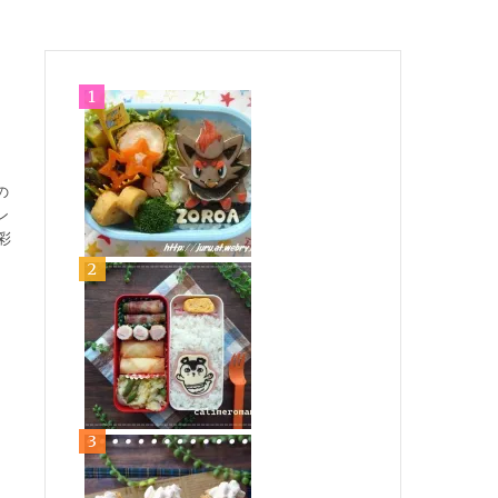
の
ン
彩