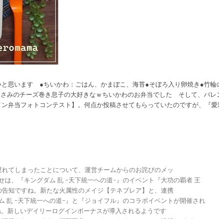
と思います ●ちいかわ：ごはん、かまぼこ、海苔●そぼろ入り卵焼き●竹輪
ささみのチーズ巻き息子の大好きなｗちいかわのお弁当でした そして、バレ
イン弁当フォトコンテスト】。何点か投稿させてもらっていたのですが、『愛
が遅れてしまったことについて、運営チームからのお詫びのメッ
らせは、『キングダム 乱 -天下統一への道-』のイベント『大功の覇者 王
トの告知ですね。新たな火属性のメイジ【テネブレア】と、連携
グダム 乱 -天下統一への道-』と『ジョイフル』のコラボイベントが開催され
ですね。新しいデイリーログインボーナスが導入されるようです