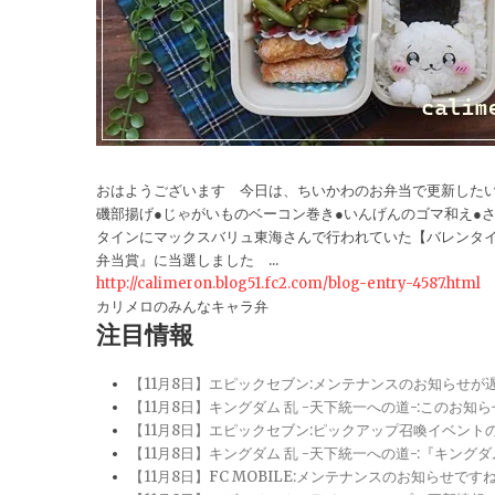
おはようございます 今日は、ちいかわのお弁当で更新したい
磯部揚げ●じゃがいものベーコン巻き●いんげんのゴマ和え●
タインにマックスバリュ東海さんで行われていた【バレンタ
弁当賞』に当選しました ...
http://calimeron.blog51.fc2.com/blog-entry-4587.html
カリメロのみんなキャラ弁
注目情報
【11月8日】エピックセブン:メンテナンスのお知らせ
【11月8日】キングダム 乱 -天下統一への道-:このお知
【11月8日】エピックセブン:ピックアップ召喚イベン
【11月8日】キングダム 乱 -天下統一への道-:『キン
【11月8日】FC MOBILE:メンテナンスのお知らせ