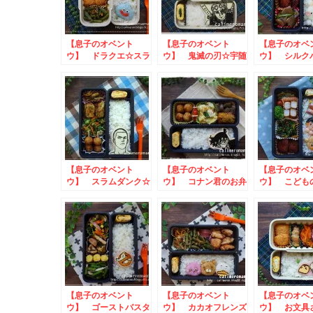
【息子のオベント
【息子のオベント
【息子のオベ
ウ】 ドラクエ☆スラ
ウ】 鬼滅の刃☆宇随
ウ】 シルク
イムのお弁当
天元のお弁当
マさんのお弁
【息子のオベント
【息子のオベント
【息子のオベ
ウ】 スラムダンク☆
ウ】 コナン君のお弁
ウ】 こども
桜木花道のお弁当
当
太郎のお弁当
【息子のオベント
【息子のオベント
【息子のオベ
ウ】 ゴーストバスタ
ウ】 カカオフレンズ
ウ】 お文具