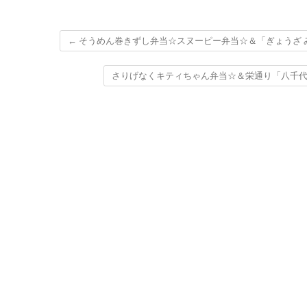
←
そうめん巻きずし弁当☆スヌーピー弁当☆＆「ぎょうざ 
さりげなくキティちゃん弁当☆＆栄通り「八千