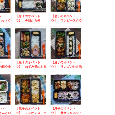
ント
【息子のオベント
【息子のオベント
ハットク
ウ】 今日から俺
ウ】 ワンピース☆ウ
当
は！！三橋＆伊藤のお
タのお弁当
弁当
ント
【息子のオベント
【息子のオベント
の日☆金
ウ】 ねずみ男のお弁
ウ】 リンゴのお弁当
.
当
ント
【息子のオベント
【息子のオベント
さんとい
ウ】 ミニオンズ テ
ウ】 魔女シルエット