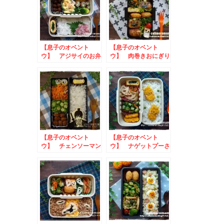
【息子のオベント
【息子のオベント
ウ】 アジサイのお弁
ウ】 肉巻きおにぎり
当
のジャックオランタン
弁当toハロウィンス
イーツ
【息子のオベント
【息子のオベント
ウ】 チェンソーマン
ウ】 ナゲットプーさ
☆早川アキのお弁当
んのお弁当