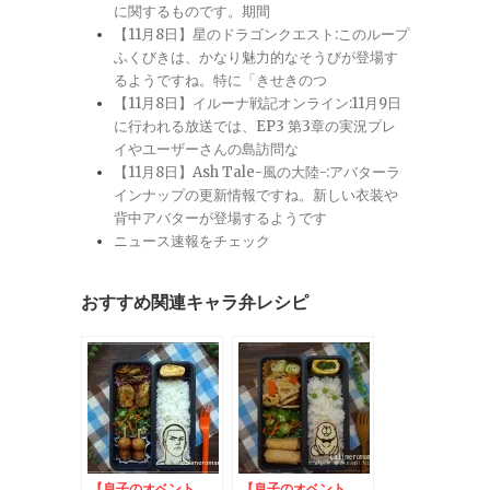
に関するものです。期間
【11月8日】星のドラゴンクエスト:このループ
ふくびきは、かなり魅力的なそうびが登場す
るようですね。特に「きせきのつ
【11月8日】イルーナ戦記オンライン:11月9日
に行われる放送では、EP3 第3章の実況プレ
イやユーザーさんの島訪問な
【11月8日】Ash Tale-風の大陸-:アバターラ
インナップの更新情報ですね。新しい衣装や
背中アバターが登場するようです
ニュース速報をチェック
おすすめ関連キャラ弁レシピ
【息子のオベント
【息子のオベント