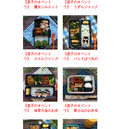
【息子のオベント
【息子のオベント
ウ】 魔女シルエット
ウ】 うずらジャック
のお弁当to夏野菜焼
オランタンのお弁当
きそばフォトコンテス
ト
【息子のオベント
【息子のオベント
ウ】 カエルツインズ
ウ】 バッドばつ丸の
のお弁当
お弁当
【息子のオベント
【息子のオベント
ウ】 体育大会のお弁
ウ】 富士山のお弁当
当