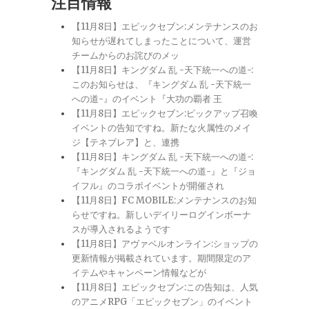
注目情報
【11月8日】エピックセブン:メンテナンスのお
知らせが遅れてしまったことについて、運営
チームからのお詫びのメッ
【11月8日】キングダム 乱 -天下統一への道-:
このお知らせは、『キングダム 乱 -天下統一
への道-』のイベント『大功の覇者 王
【11月8日】エピックセブン:ピックアップ召喚
イベントの告知ですね。新たな火属性のメイ
ジ【テネブレア】と、連携
【11月8日】キングダム 乱 -天下統一への道-:
『キングダム 乱 -天下統一への道-』と『ジョ
イフル』のコラボイベントが開催され
【11月8日】FC MOBILE:メンテナンスのお知
らせですね。新しいデイリーログインボーナ
スが導入されるようです
【11月8日】アヴァベルオンライン:ショップの
更新情報が掲載されています。期間限定のア
イテムやキャンペーン情報などが
【11月8日】エピックセブン:この告知は、人気
のアニメRPG「エピックセブン」のイベント