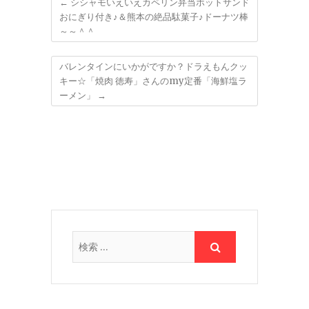
←
シシャモいえいえカペリン弁当ホットサンド
おにぎり付き♪＆熊本の絶品駄菓子♪ドーナツ棒
～～＾＾
バレンタインにいかがですか？ドラえもんクッ
キー☆「焼肉 徳寿」さんのmy定番「海鮮塩ラ
ーメン」
→