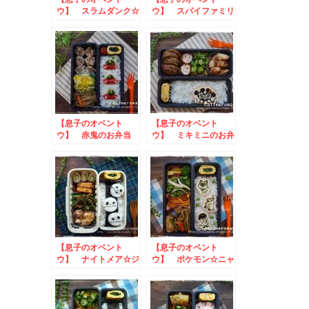
ウ】 スラムダンク☆
ウ】 スパイファミリ
桜木花道のお弁当
ー☆ボンドのお弁当
【息子のオベント
【息子のオベント
ウ】 赤鬼のお弁当
ウ】 ミキミニのお弁
当
【息子のオベント
【息子のオベント
ウ】 ナイトメア☆ジ
ウ】 ポケモン☆ニャ
ャックスケリントンの
オハ・ホゲータ・クワ
お弁当
ッス