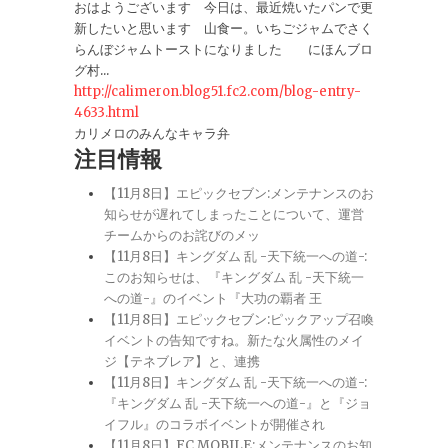
おはようございます 今日は、最近焼いたパンで更
新したいと思います 山食ー。いちごジャムでさく
らんぼジャムトーストになりました にほんブロ
グ村...
http://calimeron.blog51.fc2.com/blog-entry-
4633.html
カリメロのみんなキャラ弁
注目情報
【11月8日】エピックセブン:メンテナンスのお
知らせが遅れてしまったことについて、運営
チームからのお詫びのメッ
【11月8日】キングダム 乱 -天下統一への道-:
このお知らせは、『キングダム 乱 -天下統一
への道-』のイベント『大功の覇者 王
【11月8日】エピックセブン:ピックアップ召喚
イベントの告知ですね。新たな火属性のメイ
ジ【テネブレア】と、連携
【11月8日】キングダム 乱 -天下統一への道-:
『キングダム 乱 -天下統一への道-』と『ジョ
イフル』のコラボイベントが開催され
【11月8日】FC MOBILE:メンテナンスのお知