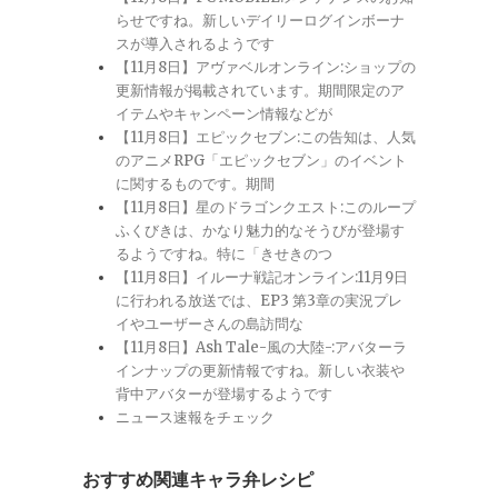
らせですね。新しいデイリーログインボーナ
スが導入されるようです
【11月8日】アヴァベルオンライン:ショップの
更新情報が掲載されています。期間限定のア
イテムやキャンペーン情報などが
【11月8日】エピックセブン:この告知は、人気
のアニメRPG「エピックセブン」のイベント
に関するものです。期間
【11月8日】星のドラゴンクエスト:このループ
ふくびきは、かなり魅力的なそうびが登場す
るようですね。特に「きせきのつ
【11月8日】イルーナ戦記オンライン:11月9日
に行われる放送では、EP3 第3章の実況プレ
イやユーザーさんの島訪問な
【11月8日】Ash Tale-風の大陸-:アバターラ
インナップの更新情報ですね。新しい衣装や
背中アバターが登場するようです
ニュース速報をチェック
おすすめ関連キャラ弁レシピ