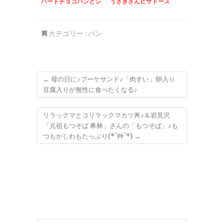
ハートチョコパンとシ
うさぎさんピザトース
ョコラエピ
ト
カテゴリー :
パン
←
母の日に♪ブーケサンド♪「肉すい」卵入り
豆腐入りが無性に食べたくなる♪
リラックマとコリラックマカツ丼♪＆岩見沢
「元祖もつそば 希林」さんの「もつそば」♪も
つもかしわもたっぷり(*´艸`*)
→